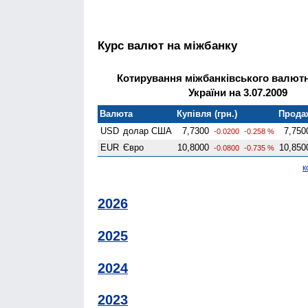
Курс валют на міжбанку
Котирування міжбанківського валют
України на 3.07.2009
Валюта
Купівля (грн.)
Продаж
USD
долар США
7,7300
7,750
-0.0200
-0.258 %
EUR
Євро
10,8000
10,850
-0.0800
-0.735 %
к
2026
2025
2024
2023