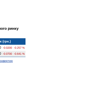
ного ринку
 (грн.)
0
-0.0200
-0.257 %
0
-0.0700
-0.641 %
онвертер