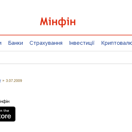
и
Банки
Страхування
Інвестиції
Криптовал
у
»
3.07.2009
інфін