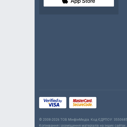
© 2008-2026 ТОВ МiнфiнМедiа. Код ЄДРПОУ: 355068
Копіювання і розміщення матеріалів на інших сайтах