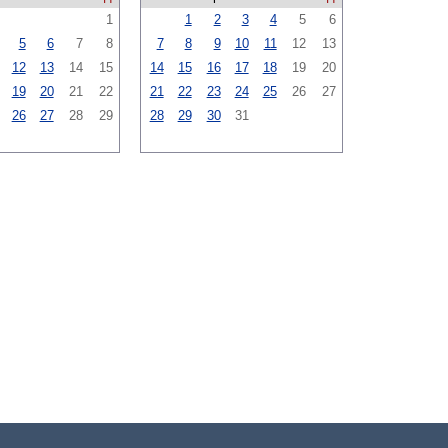
1
1
2
3
4
5
6
5
6
7
8
7
8
9
10
11
12
13
12
13
14
15
14
15
16
17
18
19
20
19
20
21
22
21
22
23
24
25
26
27
26
27
28
29
28
29
30
31