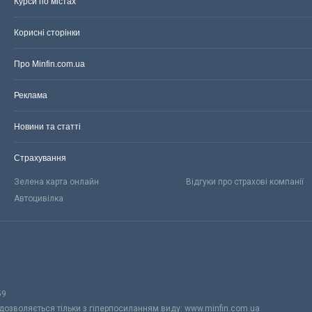
Курси по містах
Корисні сторінки
Про Minfin.com.ua
Реклама
Новини та статті
Страхування
Зелена карта онлайн
Відгуки про страхові компанії
Автоцивілка
59
 дозволяється тільки з гіперпосиланням виду: www.minfin.com.ua