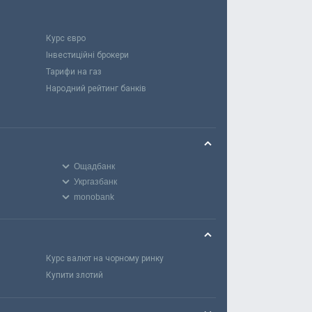
Курс євро
Інвестиційні брокери
Тарифи на газ
Народний рейтинг банків
Ощадбанк
Укргазбанк
monobank
Курс валют на чорному ринку
Купити злотий