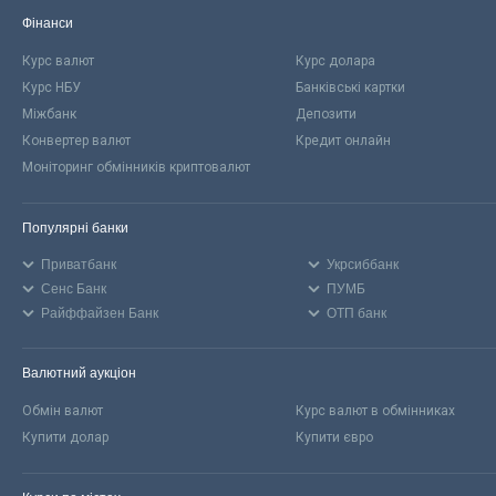
Фінанси
Курс валют
Курс долара
Курс НБУ
Банківські картки
Міжбанк
Депозити
Конвертер валют
Кредит онлайн
Моніторинг обмінників криптовалют
Популярні банки
Приватбанк
Укрсиббанк
Сенс Банк
ПУМБ
Райффайзен Банк
ОТП банк
Валютний аукціон
Обмін валют
Курс валют в обмінниках
Купити долар
Купити євро