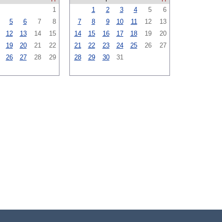
1
1
2
3
4
5
6
5
6
7
8
7
8
9
10
11
12
13
12
13
14
15
14
15
16
17
18
19
20
19
20
21
22
21
22
23
24
25
26
27
26
27
28
29
28
29
30
31