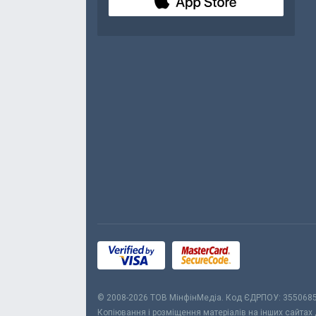
© 2008-2026 ТОВ МiнфiнМедiа. Код ЄДРПОУ: 355068
Копіювання і розміщення матеріалів на інших сайтах