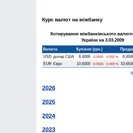
Курс валют на міжбанку
Котирування міжбанківського валют
України на 3.03.2009
Валюта
Купівля (грн.)
Продаж
USD
долар США
8,4000
8,450
-0.0500
-0.592 %
EUR
Євро
10,6000
10,650
-0.0500
-0.469 %
к
2026
2025
2024
2023