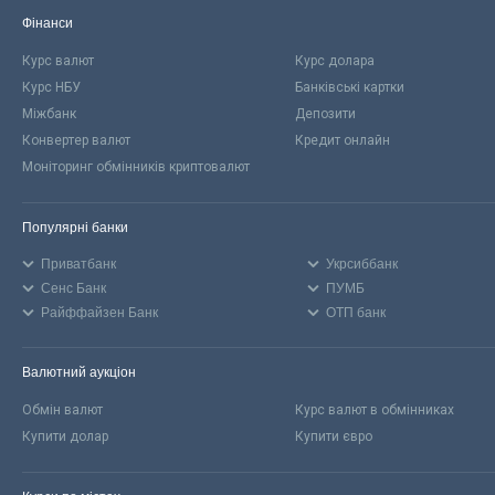
Фінанси
Курс валют
Курс долара
Курс НБУ
Банківські картки
Міжбанк
Депозити
Конвертер валют
Кредит онлайн
Моніторинг обмінників криптовалют
Популярні банки
Приватбанк
Укрсиббанк
Сенс Банк
ПУМБ
Райффайзен Банк
ОТП банк
Валютний аукціон
Обмін валют
Курс валют в обмінниках
Купити долар
Купити євро