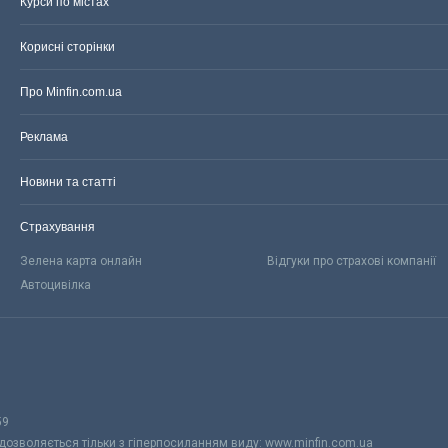
Курси по містах
Корисні сторінки
Про Minfin.com.ua
Реклама
Новини та статті
Страхування
Зелена карта онлайн
Відгуки про страхові компанії
Автоцивілка
59
 дозволяється тільки з гіперпосиланням виду: www.minfin.com.ua