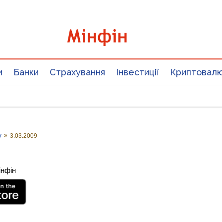
и
Банки
Страхування
Інвестиції
Криптовал
у
»
3.03.2009
інфін