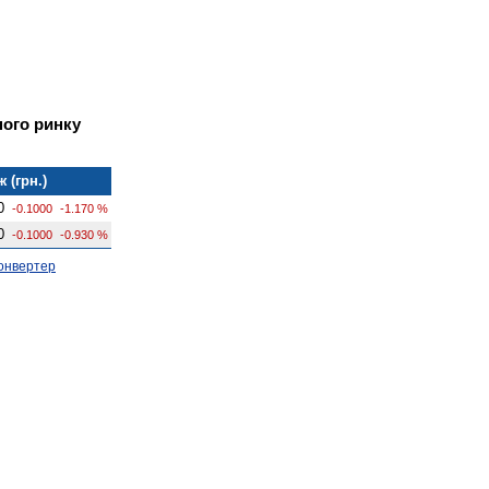
ного ринку
 (грн.)
0
-0.1000
-1.170 %
0
-0.1000
-0.930 %
онвертер