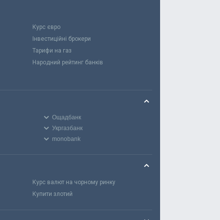
Курс євро
Інвестиційні брокери
Тарифи на газ
Народний рейтинг банків
Ощадбанк
Укргазбанк
monobank
Курс валют на чорному ринку
Купити злотий