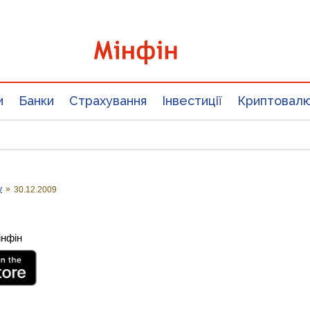
и
Банки
Страхування
Інвестиції
Криптовал
у
»
30.12.2009
інфін