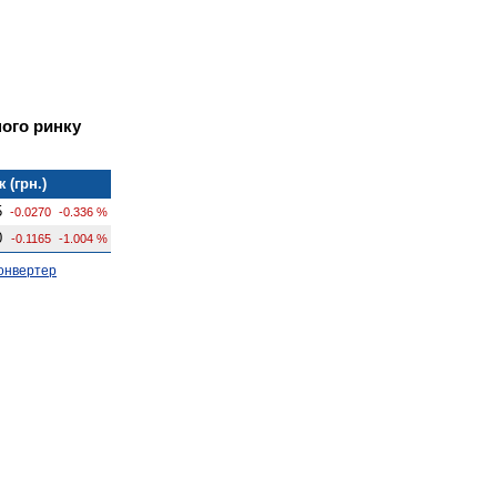
ого ринку
 (грн.)
5
-0.0270
-0.336 %
0
-0.1165
-1.004 %
онвертер