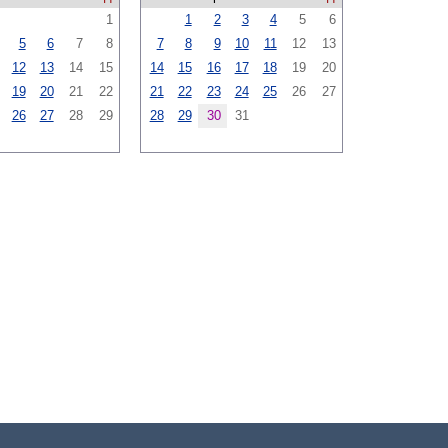
1
1
2
3
4
5
6
5
6
7
8
7
8
9
10
11
12
13
12
13
14
15
14
15
16
17
18
19
20
19
20
21
22
21
22
23
24
25
26
27
26
27
28
29
28
29
30
31