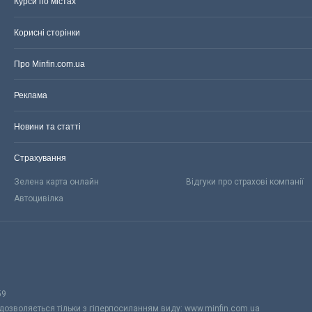
Курси по містах
Корисні сторінки
Про Minfin.com.ua
Реклама
Новини та статті
Страхування
Зелена карта онлайн
Відгуки про страхові компанії
Автоцивілка
59
 дозволяється тільки з гіперпосиланням виду: www.minfin.com.ua