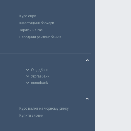
Курс євро
Інвестиційні брокери
Тарифи на газ
Народний рейтинг банків
Ощадбанк
Укргазбанк
monobank
Курс валют на чорному ринку
Купити злотий