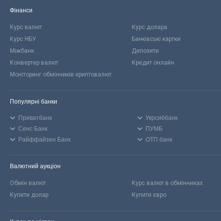
Фінанси
Курс валют
Курс долара
Курс НБУ
Банківські картки
Міжбанк
Депозити
Конвертер валют
Кредит онлайн
Моніторинг обмінників криптовалют
Популярні банки
Приватбанк
Укрсиббанк
Сенс Банк
ПУМБ
Райффайзен Банк
ОТП банк
Валютний аукціон
Обмін валют
Курс валют в обмінниках
Купити долар
Купити євро