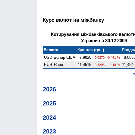
Курс валют на міжбанку
Котирування міжбанківського валютн
України на 30.12.2009
Валюта
Купівля (грн.)
Продаж
USD
долар США
7,9820
8,005
-0.0370
-0.461 %
EUR
Євро
11,4515
11,484
-0.1295
-1.118 %
к
2026
2025
2024
2023