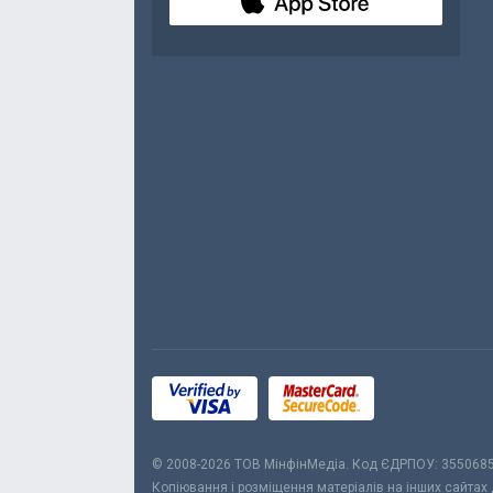
© 2008-2026 ТОВ МiнфiнМедiа. Код ЄДРПОУ: 355068
Копіювання і розміщення матеріалів на інших сайтах