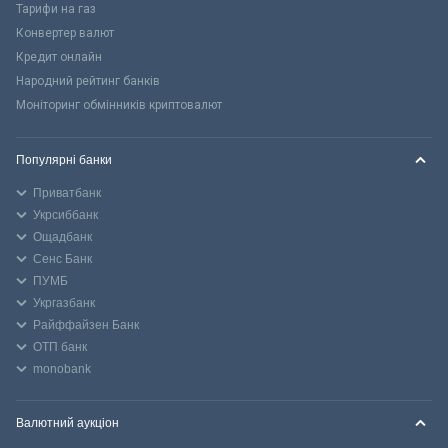
Тарифи на газ
Конвертер валют
Кредит онлайн
Народний рейтинг банків
Моніторинг обмінників криптовалют
Популярні банки
Приватбанк
Укрсиббанк
Ощадбанк
Сенс Банк
ПУМБ
Укргазбанк
Райффайзен Банк
ОТП банк
monobank
Валютний аукціон