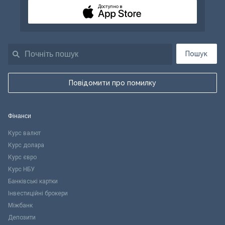
Доступно в
Пошук
Повідомити про помилку
Фінанси
Курс валют
Курс долара
Курс євро
Курс НБУ
Банківські картки
Інвестиційні брокери
Міжбанк
Депозити