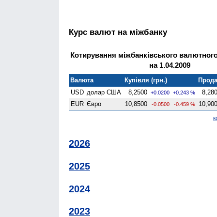
Курс валют на міжбанку
Котирування міжбанківського валютного
на 1.04.2009
Валюта
Купівля (грн.)
Прода
USD
долар США
8,2500
8,28
+0.0200
+0.243 %
EUR
Євро
10,8500
10,90
-0.0500
-0.459 %
к
2026
2025
2024
2023