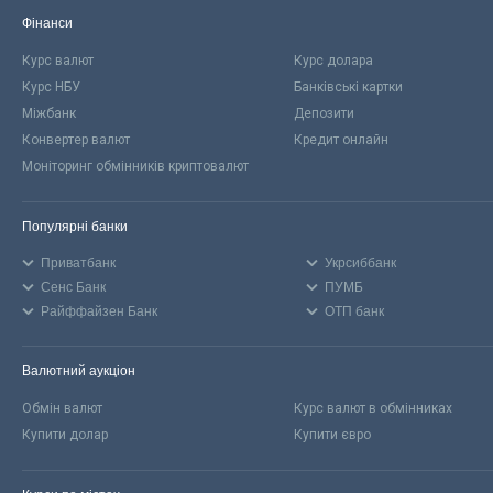
Фінанси
Курс валют
Курс долара
Курс НБУ
Банківські картки
Міжбанк
Депозити
Конвертер валют
Кредит онлайн
Моніторинг обмінників криптовалют
Популярні банки
Приватбанк
Укрсиббанк
Сенс Банк
ПУМБ
Райффайзен Банк
ОТП банк
Валютний аукціон
Обмін валют
Курс валют в обмінниках
Купити долар
Купити євро