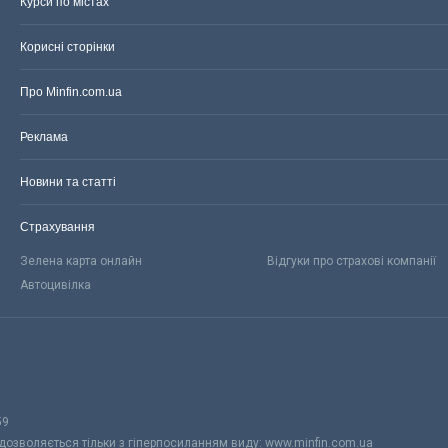
Курси по містах
Корисні сторінки
Про Minfin.com.ua
Реклама
Новини та статті
Страхування
Зелена карта онлайн
Відгуки про страхові компанії
Автоцивілка
59
 дозволяється тільки з гіперпосиланням виду: www.minfin.com.ua