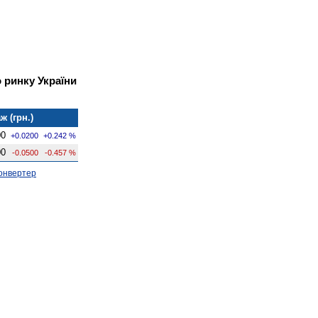
 ринку України
ж (грн.)
00
+0.0200
+0.242 %
00
-0.0500
-0.457 %
онвертер