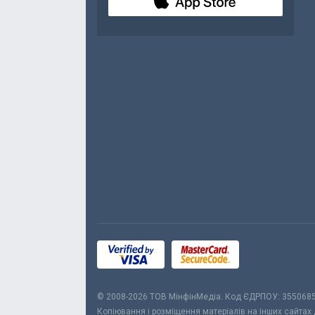
© 2008-2026 ТОВ МiнфiнМедiа. Код ЄДРПОУ: 355068
Копіювання і розміщення матеріалів на інших сайтах