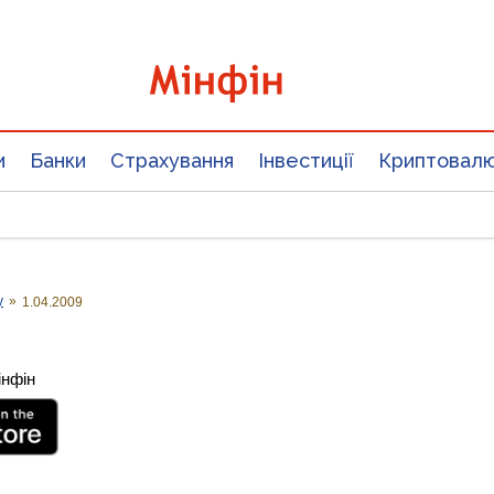
и
Банки
Страхування
Інвестиції
Криптовал
у
»
1.04.2009
інфін