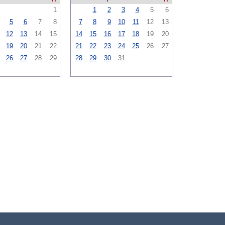
1
1
2
3
4
5
6
5
6
7
8
7
8
9
10
11
12
13
12
13
14
15
14
15
16
17
18
19
20
19
20
21
22
21
22
23
24
25
26
27
26
27
28
29
28
29
30
31