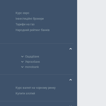
Курс євро
Інвестиційні брокери
Тарифи на газ
Народний рейтинг банків
Ощадбанк
Укргазбанк
monobank
Курс валют на чорному ринку
Купити злотий