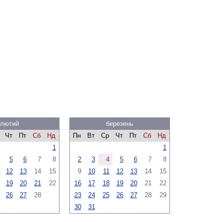
лютий
березень
Чт
Пт
Сб
Нд
Пн
Вт
Ср
Чт
Пт
Сб
Нд
1
1
5
6
7
8
2
3
4
5
6
7
8
12
13
14
15
9
10
11
12
13
14
15
19
20
21
22
16
17
18
19
20
21
22
26
27
28
23
24
25
26
27
28
29
30
31