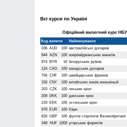
Всі курси по Україні
Офіційний валютний курс НБУ 
Код валюти
Найменування
036
AUD
100
австралійськх доларов
944
AZN
100
азербайджанських манатів
974
BYR
10
білоруських рублів
124
CAD
100
канадських доларов
756
CHF
100
швейцарських франків
156
CNY
100
китайських юанів женьмiньбi
203
CZK
100
чеських крон
208
DKK
100
данських крон
233
EEK
100
эстонських крон
978
EUR
100
Євро
826
GBP
100
фунтів стерлінгів Велико­британії
348
HUF
1000
угорських форинтів