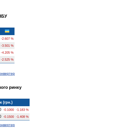
НБУ
-2.607 %
-3.501 %
-4.205 %
-2.525 %
онвертер
ного ринку
 (грн.)
0
-0.1000
-1.183 %
0
-0.1500
-1.408 %
онвертер