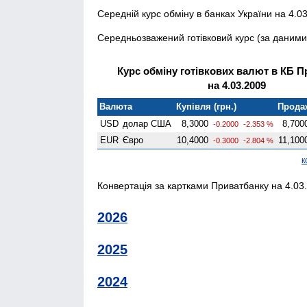
Середній курс обміну в банках України на 4.03
Середньозважений готівковий курс (за даними 
Курс обміну готівкових валют в КБ 
на 4.03.2009
Валюта
Купівля (грн.)
Продаж
USD
долар США
8,3000
8,700
-0.2000
-2.353 %
EUR
Євро
10,4000
11,100
-0.3000
-2.804 %
к
Конвертація за картками Приватбанку на 4.03.
2026
2025
2024