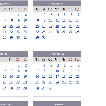
травень
червень
Чт
Пт
Сб
Нд
Пн
Вт
Ср
Чт
Пт
Сб
Нд
1
2
3
1
2
3
4
5
6
7
7
8
9
10
8
9
10
11
12
13
14
14
15
16
17
15
16
17
18
19
20
21
21
22
23
24
22
23
24
25
26
27
28
28
29
30
31
29
30
серпень
вересень
Чт
Пт
Сб
Нд
Пн
Вт
Ср
Чт
Пт
Сб
Нд
1
2
1
2
3
4
5
6
6
7
8
9
7
8
9
10
11
12
13
13
14
15
16
14
15
16
17
18
19
20
20
21
22
23
21
22
23
24
25
26
27
27
28
29
30
28
29
30
истопад
грудень