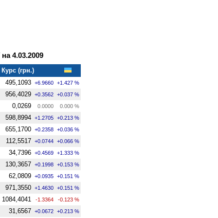
на 4.03.2009
Курс (грн.)
495,1093
+6.9660
+1.427 %
956,4029
+0.3562
+0.037 %
0,0269
0.0000
0.000 %
598,8994
+1.2705
+0.213 %
655,1700
+0.2358
+0.036 %
112,5517
+0.0744
+0.066 %
34,7396
+0.4569
+1.333 %
130,3657
+0.1998
+0.153 %
62,0809
+0.0935
+0.151 %
971,3550
+1.4630
+0.151 %
1084,4041
-1.3364
-0.123 %
31,6567
+0.0672
+0.213 %