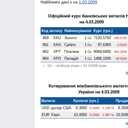
Найближчі дані є на
1.03.2009
Офіційний курс банківських металів 
на 4.03.2009
Код металу
Найменування
Курс (грн.)
959
XAU
Золото
1
7120,5750
Oz
-190.5750
961
XAG
Срібло
1
97,6360
Oz
-3.5420
962
XPT
Платина
1
8069,6000
Oz
-354.2000
964
XPD
Паладій
1
1486,1000
Oz
-38.5000
Oz – тройська унція = 31.10348 грам
к
Котирування міжбанківського валют
України на 4.03.2009
Валюта
Купівля (грн.)
Продаж
USD
долар США
8,3000
8,350
-0.1000
-1.190 %
EUR
Євро
10,4000
10,500
-0.2000
-1.887 %
к