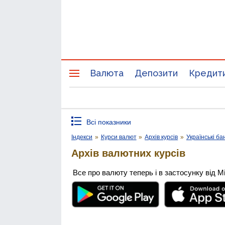
Валюта
Депозити
Кредит
Всі показники
Індекси
»
Курси валют
»
Архів курсів
»
Українські ба
Архів валютних курсів
Все про валюту теперь і в застосунку від М