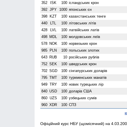
352
ISK
100
ісландських крон
392
JPY
1000
японських єн
398
KZT
100
казахстанських тенге
440
LTL
100
літовських літів
428
LVL
100
латвійських латів
498
MDL
100
молдовських леїв
578
NOK
100
норвезьких крон
985
PLN
100
польських злотих
643
RUB
10
російських рублів
752
SEK
100
шведських крон
702
SGD
100
сінгапурських доларів
795
TMT
100
туркменських манатів
949
TRY
100
нових турецьких лір
840
USD
100
доларів США
860
UZS
100
узбецьких сумів
960
XDR
100
СПЗ
к
Офіційний курс НБУ (щомісячний) на 4.03.2009