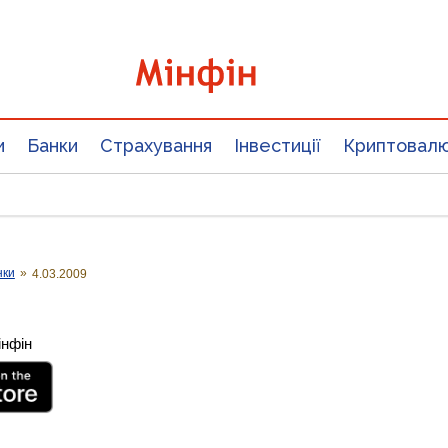
и
Банки
Страхування
Інвестиції
Криптовал
нки
»
4.03.2009
інфін