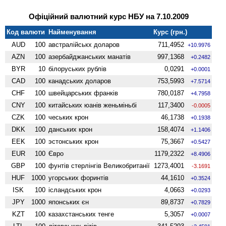
Офіційний валютний курс НБУ на 7.10.2009
Код валюти
Найменування
Курс (грн.)
AUD
100
австралійськх доларов
711,4952
+10.9976
AZN
100
азербайджанських манатів
997,1368
+0.2482
BYR
10
білоруських рублів
0,0291
+0.0001
CAD
100
канадських доларов
753,5993
+7.5714
CHF
100
швейцарських франків
780,0187
+4.7958
CNY
100
китайських юанів женьмiньбi
117,3400
-0.0005
CZK
100
чеських крон
46,1738
+0.1938
DKK
100
данських крон
158,4074
+1.1406
EEK
100
эстонських крон
75,3667
+0.5427
EUR
100
Євро
1179,2322
+8.4906
GBP
100
фунтів стерлінгів Велико­британії
1273,4001
-3.1691
HUF
1000
угорських форинтів
44,1610
+0.3524
ISK
100
ісландських крон
4,0663
+0.0293
JPY
1000
японських єн
89,8737
+0.7829
KZT
100
казахстанських тенге
5,3057
+0.0007