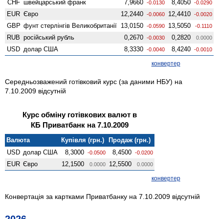
CHF
швейцарський франк
7,9660
8,4050
-0.0130
-0.0290
EUR
Євро
12,2440
12,4410
-0.0060
-0.0020
GBP
фунт стерлінгів Велико­британії
13,0150
13,5050
-0.0590
-0.1110
RUB
російський рубль
0,2670
0,2820
-0.0030
0.0000
USD
долар США
8,3330
8,4240
-0.0040
-0.0010
конвертер
Середньозважений готівковий курс (за даними НБУ) на
7.10.2009 відсутній
Курс обміну готівкових валют в
КБ Приватбанк на 7.10.2009
Валюта
Купівля (грн.)
Продаж (грн.)
USD
долар США
8,3000
8,4500
-0.0500
-0.0200
EUR
Євро
12,1500
12,5500
0.0000
0.0000
конвертер
Конвертація за картками Приватбанку на 7.10.2009 відсутній