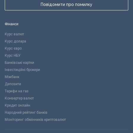
Повідомити про помилку
Фінанси
Курс валют
Курс долара
Курс євро
Курс НБУ
Банківські картки
Інвестиційні брокери
Міжбанк
Депозити
Тарифи на газ
Конвертер валют
Кредит онлайн
Народний рейтинг банків
Моніторинг обмінників криптовалют