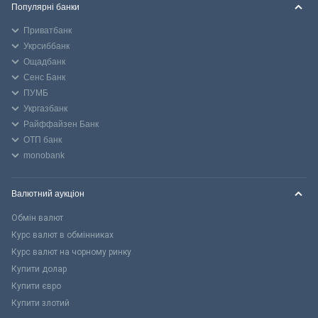
Популярні банки
Приватбанк
Укрсиббанк
Ощадбанк
Сенс Банк
ПУМБ
Укргазбанк
Райффайзен Банк
ОТП банк
monobank
Валютний аукціон
Обмін валют
Курс валют в обмінниках
Курс валют на чорному ринку
Купити долар
Купити євро
Купити злотий