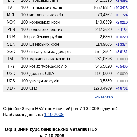
LTL
100
літовських літів
341,5293
+2.4591
LVL
100
латвійських латів
1662,9984
+10.3423
MDL
100
молдовських леїв
70,4362
+0.1724
NOK
100
норвезьких крон
140,6359
+2.0210
PLN
100
польських злотих
282,3629
+4.1184
RUB
10
російських рублів
2,6850
+0.0220
SEK
100
шведських крон
114,9685
+1.3374
SGD
100
сінгапурських доларів
571,2504
+3.6181
TMT
100
туркменських манатів
281,0526
0.0000
TRY
100
нових турецьких лір
545,5620
+6.5465
USD
100
доларів США
801,0000
0.0000
UZS
100
узбецьких сумів
0,5339
0.0000
XDR
100
СПЗ
1270,4989
+4.6761
конвертер
Офіційний курс НБУ (щомісячний) на 7.10.2009 відсутній
Найближчі дані є на
1.10.2009
Офіційний курс банківських металів НБУ
на 7.10.2009