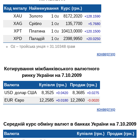
Код металу
Найменування
Курс (грн.)
XAU
Золото
1
8172,2020
Oz
+128.1590
XAG
Срібло
1
135,7700
Oz
+5.7680
XPT
Платина
1
10413,0000
Oz
+120.1500
XPD
Паладій
1
2398,9950
Oz
+20.0250
Oz – тройська унція = 31.10348 грам
конвертер
Котирування міжбанківського валютного
ринку України на 7.10.2009
Валюта
Купівля (грн.)
Продаж (грн.)
USD
долар США
8,3525
8,3685
+0.0420
+0.0275
EUR
Євро
12,2585
12,2860
+0.0180
-0.0020
конвертер
Середній курс обміну валют в банках України на 7.10.2009
Валюта
Купівля (грн.)
Продаж (грн.)