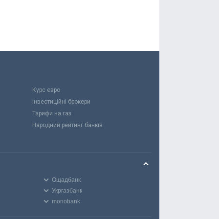
Курс євро
Інвестиційні брокери
Тарифи на газ
Народний рейтинг банків
Ощадбанк
Укргазбанк
monobank