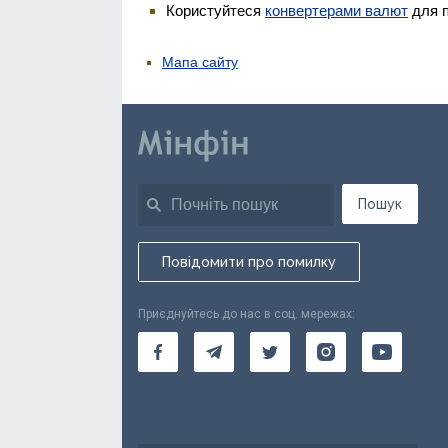
Користуйтеся
конвертерами валют
для п
Мапа сайту
Пошук
Повідомити про помилку
Приєднуйтесь до нас в соц. мережах: