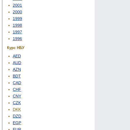
2001
2000
1999
1998
1997
1996
Курс НБУ
AED
AUD
AZN
BDT
CAD
CHF
CNY
CZK
DKK
DZD
EGP
EUR