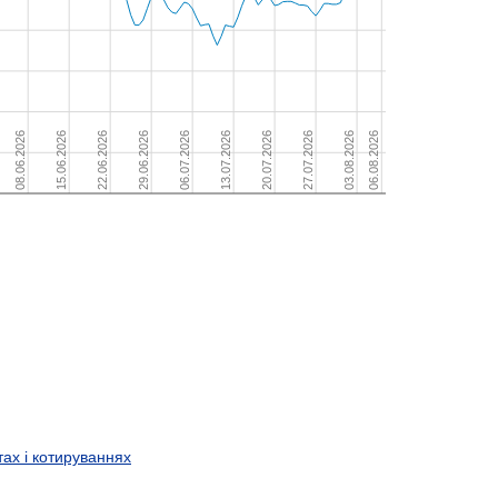
тах і котируваннях