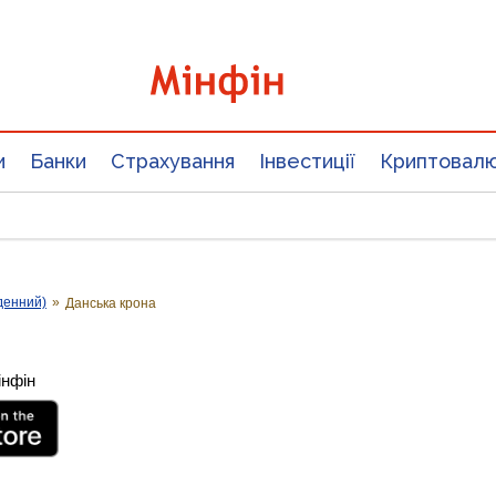
и
Банки
Страхування
Інвестиції
Криптовал
денний)
»
Данська крона
інфін