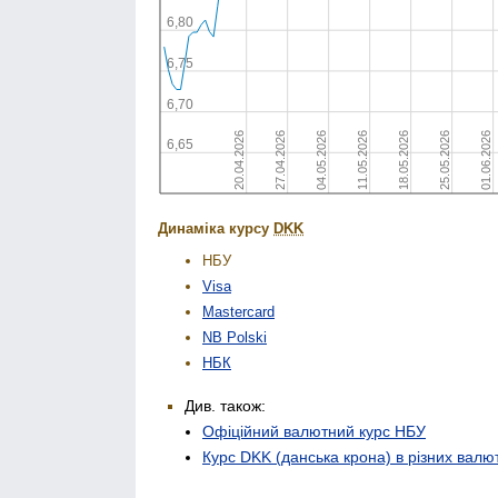
Динаміка курсу
DKK
НБУ
Visa
Mastercard
NB Polski
НБК
Див. також:
Офіційний валютний курс НБУ
Курс DKK (данська крона) в різних валю