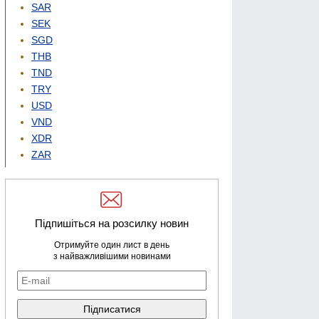
SAR
SEK
SGD
THB
TND
TRY
USD
VND
XDR
ZAR
Підпишіться на розсилку новин
Отримуйте один лист в день
з найважливішими новинами