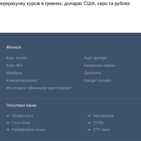
ерерахунку курсів в гривнях, доларах США, євро та рублях
Фінанси
Курс валют
Курс долара
Курс НБУ
Банківські картки
Міжбанк
Депозити
Конвертер валют
Кредит онлайн
Моніторинг обмінників криптовалют
Популярні банки
Приватбанк
Укрсиббанк
Сенс Банк
ПУМБ
Райффайзен Банк
ОТП банк