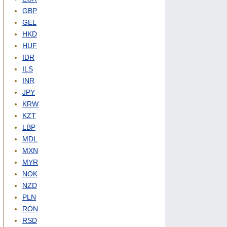
GBP
GEL
HKD
HUF
IDR
ILS
INR
JPY
KRW
KZT
LBP
MDL
MXN
MYR
NOK
NZD
PLN
RON
RSD