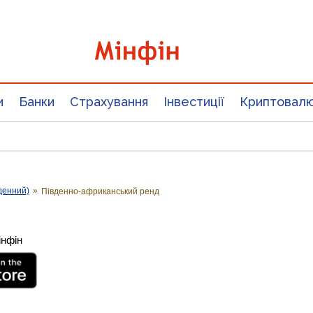
и
Банки
Страхування
Інвестиції
Криптовал
денний)
»
Південно-африканський ренд
інфін