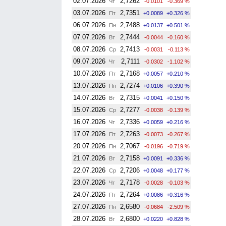
02.07.2026
2,7262
Чт
-0.0101
-0.369 %
03.07.2026
2,7351
Пт
+0.0089
+0.326 %
06.07.2026
2,7488
Пн
+0.0137
+0.501 %
07.07.2026
2,7444
Вт
-0.0044
-0.160 %
08.07.2026
2,7413
Ср
-0.0031
-0.113 %
09.07.2026
2,7111
Чт
-0.0302
-1.102 %
10.07.2026
2,7168
Пт
+0.0057
+0.210 %
13.07.2026
2,7274
Пн
+0.0106
+0.390 %
14.07.2026
2,7315
Вт
+0.0041
+0.150 %
15.07.2026
2,7277
Ср
-0.0038
-0.139 %
16.07.2026
2,7336
Чт
+0.0059
+0.216 %
17.07.2026
2,7263
Пт
-0.0073
-0.267 %
20.07.2026
2,7067
Пн
-0.0196
-0.719 %
21.07.2026
2,7158
Вт
+0.0091
+0.336 %
22.07.2026
2,7206
Ср
+0.0048
+0.177 %
23.07.2026
2,7178
Чт
-0.0028
-0.103 %
24.07.2026
2,7264
Пт
+0.0086
+0.316 %
27.07.2026
2,6580
Пн
-0.0684
-2.509 %
28.07.2026
2,6800
Вт
+0.0220
+0.828 %