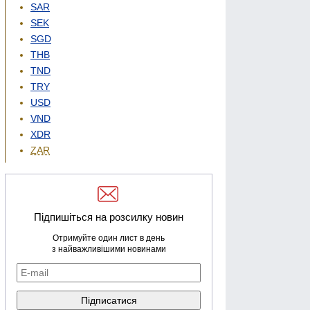
SAR
SEK
SGD
THB
TND
TRY
USD
VND
XDR
ZAR
Підпишіться на розсилку новин
Отримуйте один лист в день
з найважливішими новинами