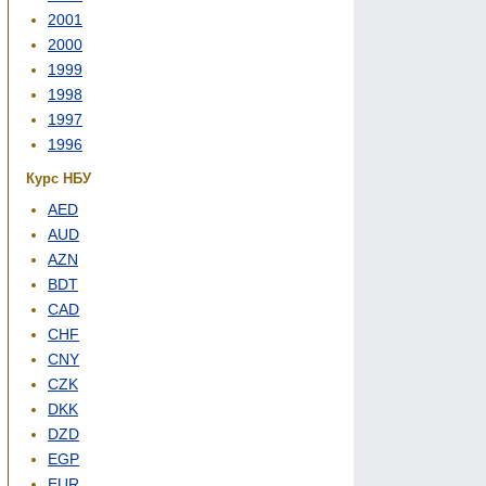
2001
2000
1999
1998
1997
1996
Курс НБУ
AED
AUD
AZN
BDT
CAD
CHF
CNY
CZK
DKK
DZD
EGP
EUR