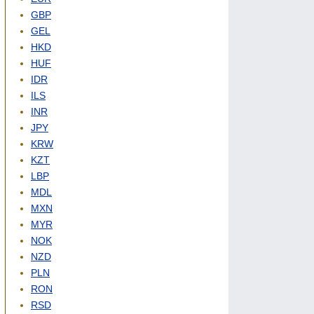
GBP
GEL
HKD
HUF
IDR
ILS
INR
JPY
KRW
KZT
LBP
MDL
MXN
MYR
NOK
NZD
PLN
RON
RSD