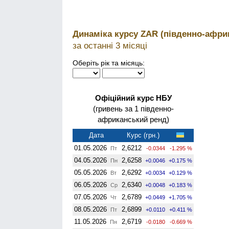
Динаміка курсу ZAR (південно-афри
за останні 3 місяці
Оберіть рік та місяць:
Офіційний курс НБУ
(гривень за 1 південно-
африканський ренд)
Дата
Курс (грн.)
01.05.2026
2,6212
Пт
-0.0344
-1.295 %
04.05.2026
2,6258
Пн
+0.0046
+0.175 %
05.05.2026
2,6292
Вт
+0.0034
+0.129 %
06.05.2026
2,6340
Ср
+0.0048
+0.183 %
07.05.2026
2,6789
Чт
+0.0449
+1.705 %
08.05.2026
2,6899
Пт
+0.0110
+0.411 %
11.05.2026
2,6719
Пн
-0.0180
-0.669 %