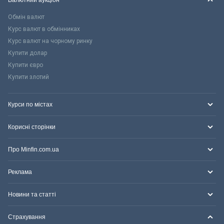
Валютний аукціон
Обмін валют
Курс валют в обмінниках
Курс валют на чорному ринку
Купити долар
Купити євро
Купити злотий
Курси по містах
Корисні сторінки
Про Minfin.com.ua
Реклама
Новини та статті
Страхування