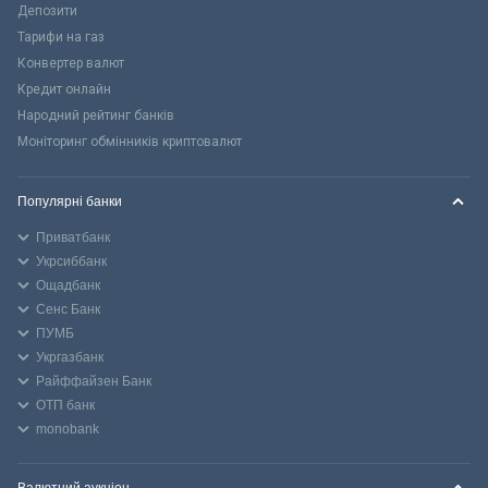
Депозити
Тарифи на газ
Конвертер валют
Кредит онлайн
Народний рейтинг банків
Моніторинг обмінників криптовалют
Популярні банки
Приватбанк
Укрсиббанк
Ощадбанк
Сенс Банк
ПУМБ
Укргазбанк
Райффайзен Банк
ОТП банк
monobank