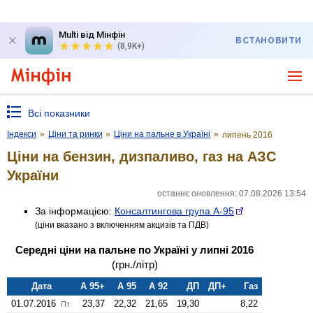
Multi від Мінфін
ВСТАНОВИТИ
(8,9K+)
Всі показники
Індекси
»
Ціни та ринки
»
Ціни на пальне в Україні
»
липень 2016
Ціни на бензин, дизпаливо, газ на АЗС
України
останнє оновлення: 07.08.2026 13:54
За інформацією:
Консалтингова група А-95
(ціни вказано з включенням акцизів та ПДВ)
Середні ціни на пальне по Україні у липні 2016
(грн./літр)
Дата
А 95+
А 95
А 92
ДП
ДП+
Газ
01.07.2016
23,37
22,32
21,65
19,30
8,22
Пт