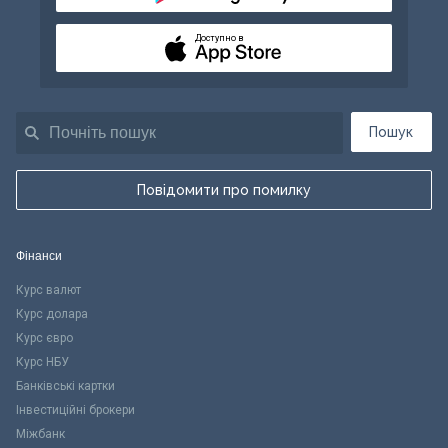
Доступно в
Пошук
Повідомити про помилку
Фінанси
Курс валют
Курс долара
Курс євро
Курс НБУ
Банківські картки
Інвестиційні брокери
Міжбанк