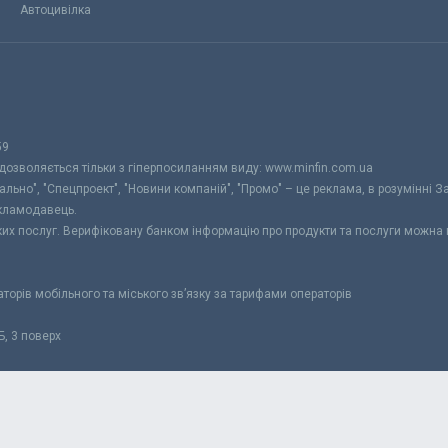
Автоцивілка
59
 дозволяється тільки з гіперпосиланням виду: www.minfin.com.ua
уально", "Спецпроект", "Новини компаній", "Промо" – це реклама, в розумінні З
екламодавець.
ьких послуг. Верифіковану банком інформацію про продукти та послуги можна
раторів мобільного та міського зв’язку за тарифами операторів
Б, 3 поверх