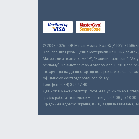
© 2008-2026 ТОВ МiнфiнМедiа. Код ЄДРПОУ: 355068
Копіювання і розміщення матеріалів на інших сайтах
Матеріали з позначками "Р", "Новини партнерів", "Акт
рекламу". За зміст реклами відповідальність несе р
Інформація на даній сторінці не є рекламою банківс
офіційному сайті відповідного банку.
Телефон: (044) 392-47-40
Дзвінок в межах території України з усіх номерів опе
Графік роботи: понеділок – п’ятниця з 09:00 до 18:00
Юридична адреса: Україна, Київ, Вадима Гетьмана, 1-