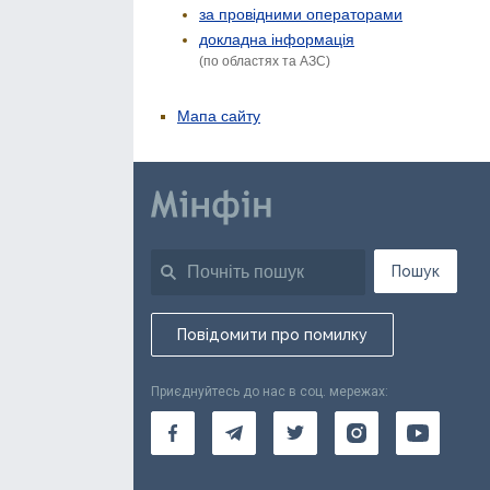
за провідними операторами
докладна інформація
(по областях та АЗС)
Мапа сайту
Пошук
Повідомити про помилку
Приєднуйтесь до нас в соц. мережах: