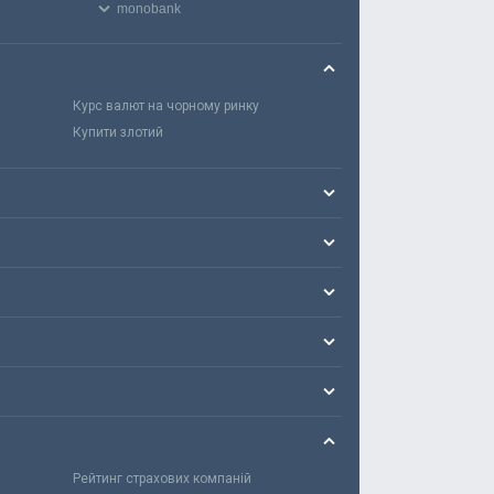
monobank
Курс валют на чорному ринку
Купити злотий
Рейтинг страхових компаній