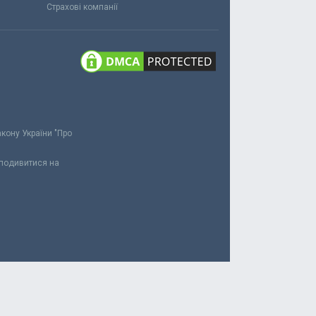
Страхові компанії
акону України "Про
 подивитися на