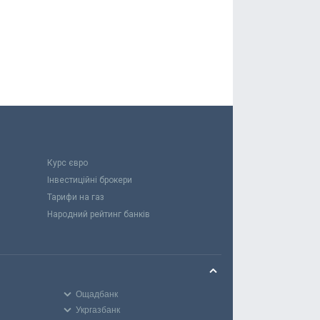
Курс євро
Інвестиційні брокери
Тарифи на газ
Народний рейтинг банків
Ощадбанк
Укргазбанк