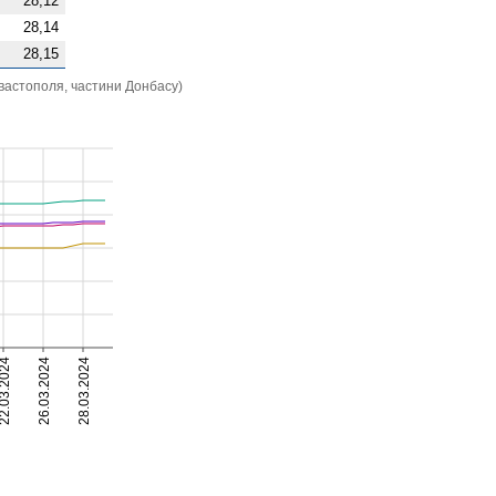
28,12
28,14
28,15
вастополя, частини Донбасу)