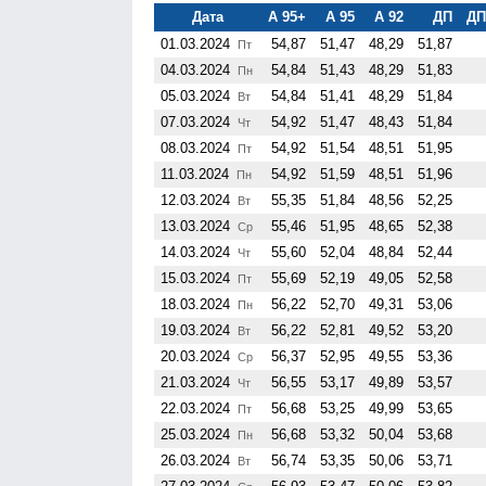
Дата
А 95+
А 95
А 92
ДП
ДП
01.03.2024
54,87
51,47
48,29
51,87
Пт
04.03.2024
54,84
51,43
48,29
51,83
Пн
05.03.2024
54,84
51,41
48,29
51,84
Вт
07.03.2024
54,92
51,47
48,43
51,84
Чт
08.03.2024
54,92
51,54
48,51
51,95
Пт
11.03.2024
54,92
51,59
48,51
51,96
Пн
12.03.2024
55,35
51,84
48,56
52,25
Вт
13.03.2024
55,46
51,95
48,65
52,38
Ср
14.03.2024
55,60
52,04
48,84
52,44
Чт
15.03.2024
55,69
52,19
49,05
52,58
Пт
18.03.2024
56,22
52,70
49,31
53,06
Пн
19.03.2024
56,22
52,81
49,52
53,20
Вт
20.03.2024
56,37
52,95
49,55
53,36
Ср
21.03.2024
56,55
53,17
49,89
53,57
Чт
22.03.2024
56,68
53,25
49,99
53,65
Пт
25.03.2024
56,68
53,32
50,04
53,68
Пн
26.03.2024
56,74
53,35
50,06
53,71
Вт