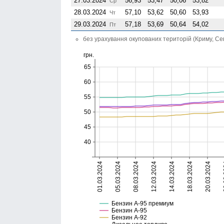
27.03.2024
56,93
53,47
50,06
53,82
Ср
28.03.2024
57,10
53,62
50,60
53,93
Чт
29.03.2024
57,18
53,69
50,64
54,02
Пт
без урахування окупованих територій (Криму, Се