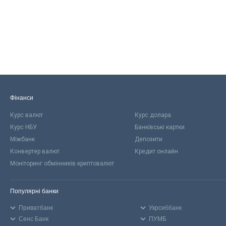
Фінанси
Курс валют
Курс долара
Курс НБУ
Банківські картки
Міжбанк
Депозити
Конвертер валют
Кредит онлайн
Моніторинг обмінників криптовалют
Популярні банки
Приватбанк
Укрсиббанк
Сенс Банк
ПУМБ