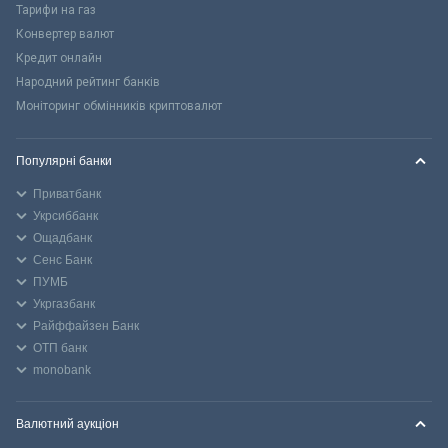
Тарифи на газ
Конвертер валют
Кредит онлайн
Народний рейтинг банків
Моніторинг обмінників криптовалют
Популярні банки
Приватбанк
Укрсиббанк
Ощадбанк
Сенс Банк
ПУМБ
Укргазбанк
Райффайзен Банк
ОТП банк
monobank
Валютний аукціон