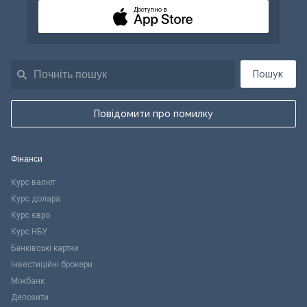
Доступно в
Пошук
Повідомити про помилку
Фінанси
Курс валют
Курс долара
Курс євро
Курс НБУ
Банківські картки
Інвестиційні брокери
Міжбанк
Депозити