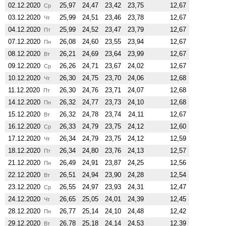
02.12.2020
25,97
24,47
23,42
23,75
12,67
Ср
03.12.2020
25,99
24,51
23,46
23,78
12,67
Чт
04.12.2020
25,99
24,52
23,47
23,79
12,67
Пт
07.12.2020
26,08
24,60
23,55
23,94
12,67
Пн
08.12.2020
26,21
24,69
23,64
23,99
12,67
Вт
09.12.2020
26,26
24,71
23,67
24,02
12,67
Ср
10.12.2020
26,30
24,75
23,70
24,06
12,68
Чт
11.12.2020
26,30
24,76
23,71
24,07
12,68
Пт
14.12.2020
26,32
24,77
23,73
24,10
12,68
Пн
15.12.2020
26,32
24,78
23,74
24,11
12,67
Вт
16.12.2020
26,33
24,79
23,75
24,12
12,60
Ср
17.12.2020
26,34
24,79
23,75
24,12
12,59
Чт
18.12.2020
26,34
24,80
23,76
24,13
12,57
Пт
21.12.2020
26,49
24,91
23,87
24,25
12,56
Пн
22.12.2020
26,51
24,94
23,90
24,28
12,54
Вт
23.12.2020
26,55
24,97
23,93
24,31
12,47
Ср
24.12.2020
26,65
25,05
24,01
24,39
12,45
Чт
28.12.2020
26,77
25,14
24,10
24,48
12,42
Пн
29.12.2020
26,78
25,18
24,14
24,53
12,39
Вт