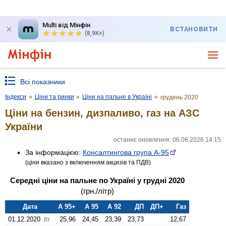
Multi від Мінфін
ВСТАНОВИТИ
(8,9K+)
Всі показники
Індекси
»
Ціни та ринки
»
Ціни на пальне в Україні
»
грудень 2020
Ціни на бензин, дизпаливо, газ на АЗС
України
останнє оновлення: 06.08.2026 14:15
За інформацією:
Консалтингова група А-95
(ціни вказано з включенням акцизів та ПДВ)
Середні ціни на пальне по Україні у грудні 2020
(грн./літр)
Дата
А 95+
А 95
А 92
ДП
ДП+
Газ
01.12.2020
25,96
24,45
23,39
23,73
12,67
Вт