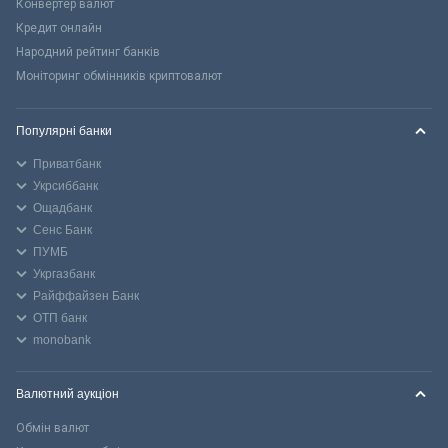
Конвертер валют
Кредит онлайн
Народний рейтинг банків
Моніторинг обмінників криптовалют
Популярні банки
Приватбанк
Укрсиббанк
Ощадбанк
Сенс Банк
ПУМБ
Укргазбанк
Райффайзен Банк
ОТП банк
monobank
Валютний аукціон
Обмін валют