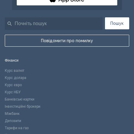
Пошук
Повідомити про помилку
Фінанси
Курс валют
Курс долара
Курс євро
Курс НБУ
Банківські картки
Інвестиційні брокери
Міжбанк
Депозити
Тарифи на газ