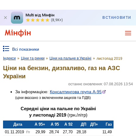
Multi від Мінфін
ВСТАНОВИТИ
(8,9K+)
Всі показники
Індекси
»
Ціни та ринки
»
Ціни на пальне в Україні
»
листопад 2019
Ціни на бензин, дизпаливо, газ на АЗС
України
останнє оновлення: 07.08.2026 13:54
За інформацією:
Консалтингова група А-95
(ціни вказано з включенням акцизів та ПДВ)
Середні ціни на пальне по Україні
у листопаді 2019
(грн./літр)
Дата
А 95+
А 95
А 92
ДП
ДП+
Газ
01.11.2019
29,99
28,74
27,70
28,18
11,49
Пт