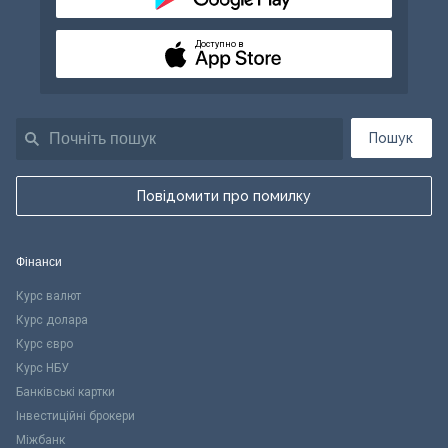
Доступно в
Пошук
Повідомити про помилку
Фінанси
Курс валют
Курс долара
Курс євро
Курс НБУ
Банківські картки
Інвестиційні брокери
Міжбанк