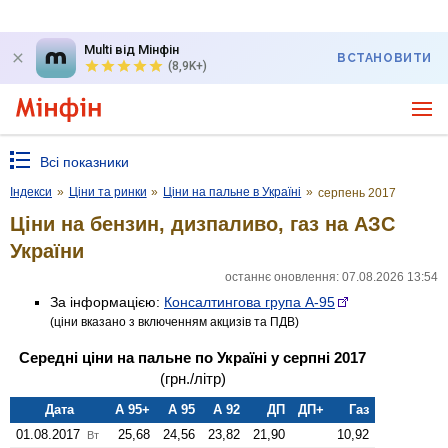
Multi від Мінфін
ВСТАНОВИТИ
(8,9K+)
Всі показники
Індекси
»
Ціни та ринки
»
Ціни на пальне в Україні
»
серпень 2017
Ціни на бензин, дизпаливо, газ на АЗС
України
останнє оновлення: 07.08.2026 13:54
За інформацією:
Консалтингова група А-95
(ціни вказано з включенням акцизів та ПДВ)
Середні ціни на пальне по Україні у серпні 2017
(грн./літр)
Дата
А 95+
А 95
А 92
ДП
ДП+
Газ
01.08.2017
25,68
24,56
23,82
21,90
10,92
Вт