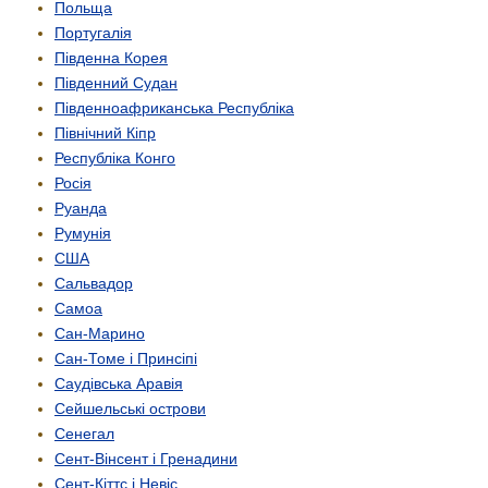
Польща
Португалія
Південна Корея
Південний Судан
Південно­африканська Республіка
Північний Кіпр
Республіка Конго
Росія
Руанда
Румунія
США
Сальвадор
Самоа
Сан-Марино
Сан-Томе і Принсіпі
Саудівська Аравія
Сейшельські острови
Сенегал
Сент-Вінсент і Гренадини
Сент-Кіттс і Невіс