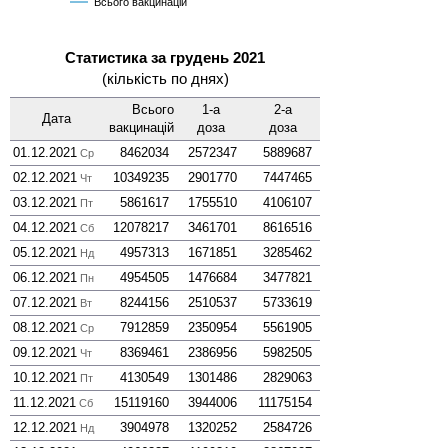
Всього вакцинацій
Статистика за грудень 2021
(кількість по днях)
Всього
1-а
2-а
Дата
вакцинацій
доза
доза
01.12.2021
8462034
2572347
5889687
Ср
02.12.2021
10349235
2901770
7447465
Чт
03.12.2021
5861617
1755510
4106107
Пт
04.12.2021
12078217
3461701
8616516
Сб
05.12.2021
4957313
1671851
3285462
Нд
06.12.2021
4954505
1476684
3477821
Пн
07.12.2021
8244156
2510537
5733619
Вт
08.12.2021
7912859
2350954
5561905
Ср
09.12.2021
8369461
2386956
5982505
Чт
10.12.2021
4130549
1301486
2829063
Пт
11.12.2021
15119160
3944006
11175154
Сб
12.12.2021
3904978
1320252
2584726
Нд