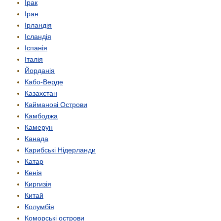
Ірак
Іран
Ірландія
Ісландія
Іспанія
Італія
Йорданія
Кабо-Верде
Казахстан
Кайманові Острови
Камбоджа
Камерун
Канада
Карибські Нідерланди
Катар
Кенія
Киргизія
Китай
Колумбія
Коморські острови