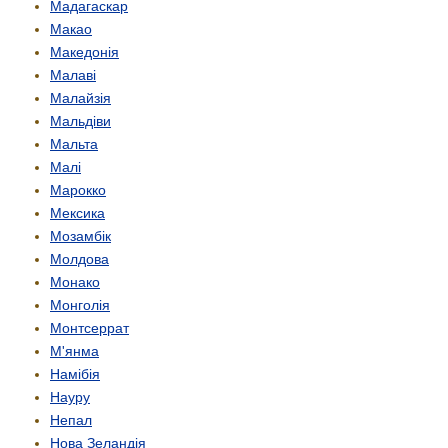
Мадагаскар
Макао
Македонія
Малаві
Малайзія
Мальдіви
Мальта
Малі
Марокко
Мексика
Мозамбік
Молдова
Монако
Монголія
Монтсеррат
М'янма
Намібія
Науру
Непал
Нова Зеландія