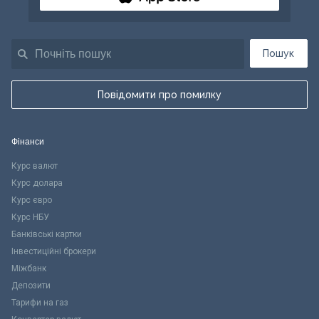
Пошук
Повідомити про помилку
Фінанси
Курс валют
Курс долара
Курс євро
Курс НБУ
Банківські картки
Інвестиційні брокери
Міжбанк
Депозити
Тарифи на газ