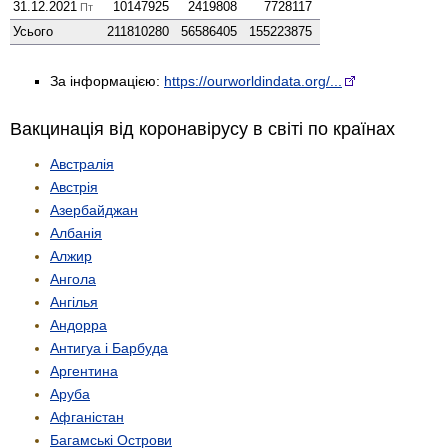
31.12.2021
10147925
2419808
7728117
Пт
Усього
211810280
56586405
155223875
За інформацією:
https://ourworldindata.org/...
Вакцинація від коронавірусу в світі по країнах
Австралія
Австрія
Азербайджан
Албанія
Алжир
Ангола
Ангілья
Андорра
Антигуа і Барбуда
Аргентина
Аруба
Афганістан
Багамські Острови