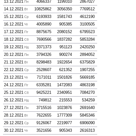
13.12.2021
4066337
1199310
2867027
Пн
14.12.2021
10825862
3056350
7769512
Вт
15.12.2021
6193933
1581743
4612190
Ср
16.12.2021
4005890
905385
3100505
Чт
17.12.2021
8875675
2080152
6795523
Пт
18.12.2021
7690566
1837282
5853284
Сб
19.12.2021
3371373
951123
2420250
Нд
20.12.2021
3794326
900274
2894052
Пн
21.12.2021
8298483
1922654
6375829
Вт
22.12.2021
2528607
621352
1907255
Ср
23.12.2021
7171011
1501826
5669185
Чт
24.12.2021
6335281
1472083
4863198
Пт
25.12.2021
9425221
2340951
7084270
Сб
26.12.2021
749812
215553
534259
Нд
27.12.2021
3715516
1023876
2691640
Пн
28.12.2021
7622655
1777309
5845346
Вт
29.12.2021
9126067
2219977
6906090
Ср
30.12.2021
3521656
905343
2616313
Чт