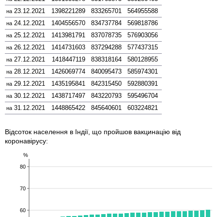
23.12.2021
1398221289
833265701
564955588
на
24.12.2021
1404556570
834737784
569818786
на
25.12.2021
1413981791
837078735
576903056
на
26.12.2021
1414731603
837294288
577437315
на
27.12.2021
1418447119
838318164
580128955
на
28.12.2021
1426069774
840095473
585974301
на
29.12.2021
1435195841
842315450
592880391
на
30.12.2021
1438717497
843220793
595496704
на
31.12.2021
1448865422
845640601
603224821
на
Відсоток населення в Індії, що пройшов вакцинацію від
коронавірусу:
%
80
70
60