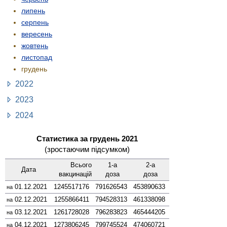
липень
серпень
вересень
жовтень
листопад
грудень
2022
2023
2024
Статистика за грудень 2021
(зростаючим підсумком)
Всього
1-а
2-а
Дата
вакцинацій
доза
доза
01.12.2021
1245517176
791626543
453890633
на
02.12.2021
1255866411
794528313
461338098
на
03.12.2021
1261728028
796283823
465444205
на
04.12.2021
1273806245
799745524
474060721
на