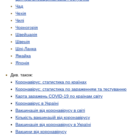
Чад
Чехія
Чилі
Чорногорія
Швейцарія
Швеція
Шрі-Ланка
Ямайка
Японія
Див. також:
Коронавірус: статистика по країнах
Коронавірус: статистика по зараженням та тестуванню
Карта заражень COVID-19 по країнам світу
Коронавірус в Україні
Вакцинація від коронавірусу в світі
Кількість вакцинацій від коронавірусу
Вакцинація від коронавірусу в Україні
Вакцини від коронавірусу