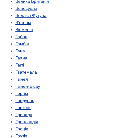
Велика Британія
Венесуела
Волліс і Футуна
В'єтнам
Вірменія
Габон
Гамбія
Гана
Гаяна
Гаїті
Гватемала
Гвінея
Гвінея-Бісау
Гернсі
Гондурас
Гонконг
Гренада
Гренландія
Греція
Грузія