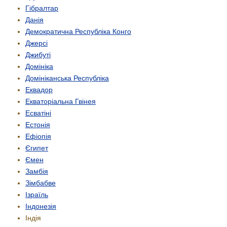
Гібралтар
Данія
Демократична Республіка Конго
Джерсі
Джибуті
Домініка
Домініканська Республіка
Еквадор
Екваторіальна Гвінея
Есватіні
Естонія
Ефіопія
Єгипет
Ємен
Замбія
Зімбабве
Ізраїль
Індонезія
Індія