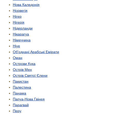
Нова Каледонія
Норвегія
Нігер
Нігерія
Нідерланди
Нікарагуа
Німеччина
Ніуе
Об'єднані Арабські Емірати
Оман
Острови Кука
Острів Мен
Острів Святої Єлени
Пакистан
Палестина
Панама
Папуа-Нова Гвінея
Парагвай
Перу