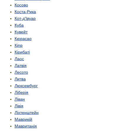
Косово
Коста-Рика
Кот-д'Івуар
Куба
Кувейт
Кюрасао
Кіпр
Кірибаті
Лаос
Латвія
Лесото
Литва
Люксембург
Ліберія
Ліван
Лівія
Ліхтенштейн
Маврикій
Мавританія