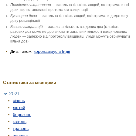
Повністю вакци­новано
— загальна кількість людей, які отримали всі
дози, що встановлені протоколом вакцинації
Бустерна доза
— загальна кількість людей, які отримали додаткову
дозу ревакцінації
Всього вакцинацій
— загальна кількість введених доз (кількість
разових доз може не дорівнювати загальній кількості вакцинованих
людей — залежно від протоколу вакцинації люди можуть отримувати
кілька доз)
Див. також:
коронавірус в Індії
Статистика за місяцями
2021
січень
лютий
березень
квітень
травень
червень