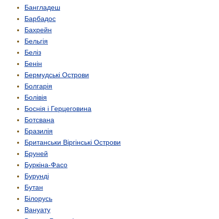
Бангладеш
Барбадос
Бахрейн
Бельгія
Беліз
Бенін
Бермудські Острови
Болгарія
Болівія
Боснія і Герцеговина
Ботсвана
Бразилія
Британськи Віргінські Острови
Бруней
Буркіна-Фасо
Бурунді
Бутан
Білорусь
Вануату