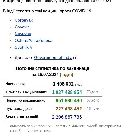
Вакцинація від коронавірусу в Індії почалася 16.01.2021.
В Індії схвалено такі вакцини проти COVID-19:
Corbevax
Covaxin
Novavax
Oxford/AstraZeneca
Sputnik V
Джерело:
Government of India
Поточна статистика по вакцинації
на 18.07.2024
(Індія)
Населення
1 406 632
тис.
Кількість вакци­нованих
1 027 438 854
73,
04
%
Повністю вакци­новано
951 990 480
67,
68
%
Бустерна доза
227 438 452
16,
17
%
Всього вакцинацій
2 206 867 786
Кількість вакци­нованих
— загальна кількість людей, які отримали
хоча б одну дозу вакцини