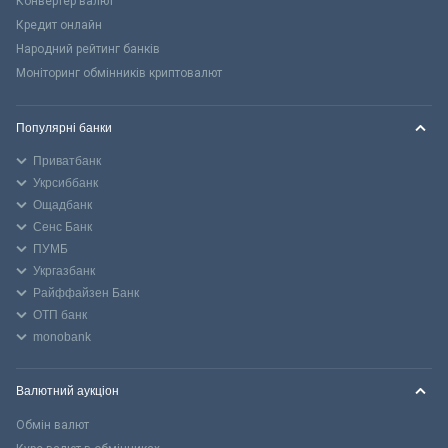
Конвертер валют
Кредит онлайн
Народний рейтинг банків
Моніторинг обмінників криптовалют
Популярні банки
Приватбанк
Укрсиббанк
Ощадбанк
Сенс Банк
ПУМБ
Укргазбанк
Райффайзен Банк
ОТП банк
monobank
Валютний аукціон
Обмін валют