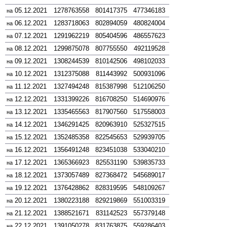
05.12.2021
1278763558
801417375
477346183
на
06.12.2021
1283718063
802894059
480824004
на
07.12.2021
1291962219
805404596
486557623
на
08.12.2021
1299875078
807755550
492119528
на
09.12.2021
1308244539
810142506
498102033
на
10.12.2021
1312375088
811443992
500931096
на
11.12.2021
1327494248
815387998
512106250
на
12.12.2021
1331399226
816708250
514690976
на
13.12.2021
1335465563
817907560
517558003
на
14.12.2021
1346291425
820963910
525327515
на
15.12.2021
1352485358
822545653
529939705
на
16.12.2021
1356491248
823451038
533040210
на
17.12.2021
1365366923
825531190
539835733
на
18.12.2021
1373057489
827368472
545689017
на
19.12.2021
1376428862
828319595
548109267
на
20.12.2021
1380223188
829219869
551003319
на
21.12.2021
1388521671
831142523
557379148
на
22.12.2021
1391050278
831763875
559286403
на