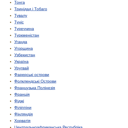
Тонга
Тринідад і Тобаго
Тувалу
Туніс
Туреччина
Туркменістан
Уганда
Угорщина
Узбекистан
Україна
Уругвай
Фарерські острови
Фолклендські Острови
Французька Полінезія
Франція
Фіджі
Філіппіни
Фінляндія
Хорватія
Центрально­африканська Республіка