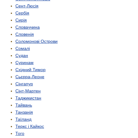
Сент-Люсія
Сербія
Сирія
Словаччина
Словенія
Соломонові Острови
Сомалі
Судан
Суринам
Східний Тимор
Сьєрра-Леоне
Сінгапур
Сінт-Мартен
Таджикистан
Тайвань
Танзанія
Таїланд
Теркс і Кайкос
Того