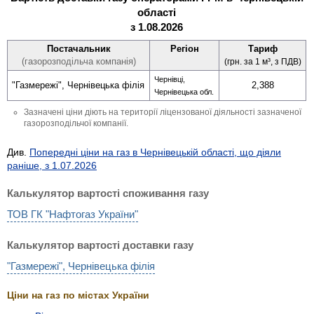
області
з 1.08.2026
Постачальник
Регіон
Тариф
(газорозподільча компанія)
(грн. за 1 м³, з ПДВ)
Чернівці,
"Газмережі", Чернівецька філія
2,388
Чернівецька обл.
Зазначені ціни діють на території ліцензованої діяльності зазначеної
газорозподільчої компанії.
Див.
Попередні ціни на газ в Чернівецькій області, що діяли
раніше, з 1.07.2026
Калькулятор вартості споживання газу
ТОВ ГК "Нафтогаз України"
Калькулятор вартості доставки газу
"Газмережі", Чернівецька філія
Ціни на газ по містах України