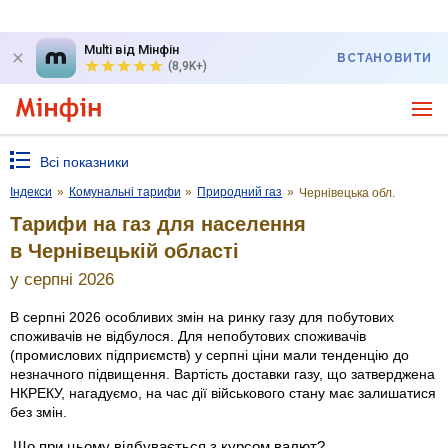
Multi від Мінфін
ВСТАНОВИТИ
(8,9K+)
Всі показники
Індекси
»
Комунальні тарифи
»
Природний газ
»
Чернівецька обл.
Тарифи на газ для населення
в Чернівецькій області
у серпні 2026
В серпні 2026 особливих змін на ринку газу для побутових
споживачів не відбулося. Для непобутових споживачів
(промислових підприємств) у серпні ціни мали тенденцію до
незначного підвищення. Вартість доставки газу, що затверджена
НКРЕКУ, нагадуємо, на час дії військового стану має залишатися
без змін.
Що при цьому відбувається з курсом валют?