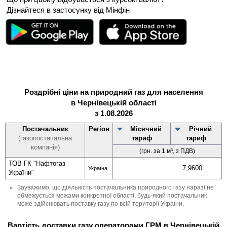
Дізнайтеся в застосунку від Мінфін
Роздрібні ціни на природний газ для населення
в Чернівецькій області
з 1.08.2026
Постачальник
Регіон
Місячний
Річний
(газопостачальна
тариф
тариф
компанія)
(грн. за 1 м³, з ПДВ)
ТОВ ГК "Нафтогаз
7,9600
Україна
України"
Зауважимо, що діяльність постачальника природного газу наразі не
обмежується межами конкретної області, будь-який постачальник
може здійснювать поставку газу по всій території України.
Вартість доставки газу операторами ГРМ в Чернівецькій