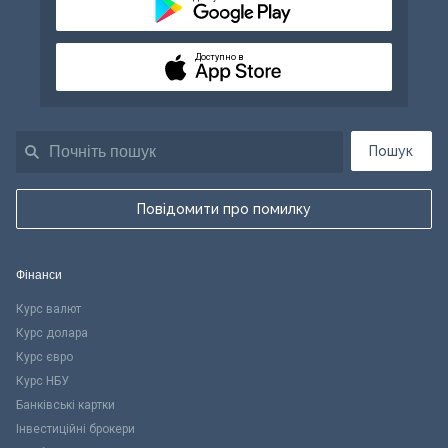
Доступно в
Пошук
Повідомити про помилку
Фінанси
Курс валют
Курс долара
Курс євро
Курс НБУ
Банківські картки
Інвестиційні брокери