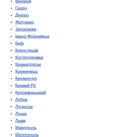
Вінниця
Гадяч
Дніпро
Житомир
Запоріжжя
Івано-Франківськ
Київ
Коростишів
Костянтинівка
Краматорськ
Кременець
Кременчук
Кривий Ріг
Кропивницький
Лубни
Луганськ
Луцьк
Львів
Маріуполь
Мелітополь