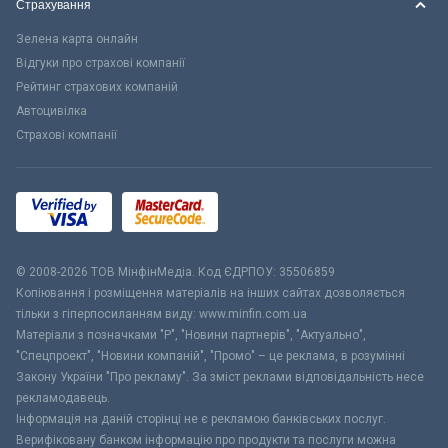
Страхування
Зелена карта онлайн
Відгуки про страхові компанії
Рейтинг страхових компаній
Автоцивілка
Страхові компанії
© 2008-2026 ТОВ МiнфiнМедiа. Код ЄДРПОУ: 35506859
Копіювання і розміщення матеріалів на інших сайтах дозволяється
тільки з гіперпосиланням виду: www.minfin.com.ua
Матеріали з позначками "Р", "Новини партнерів", "Актуально",
"Спецпроект", "Новини компаній", "Промо" – це реклама, в розумінні
Закону України "Про рекламу". За зміст реклами відповідальність несе
рекламодавець.
Інформація на даній сторінці не є рекламою банківських послуг.
Верифіковану банком інформацію про продукти та послуги можна