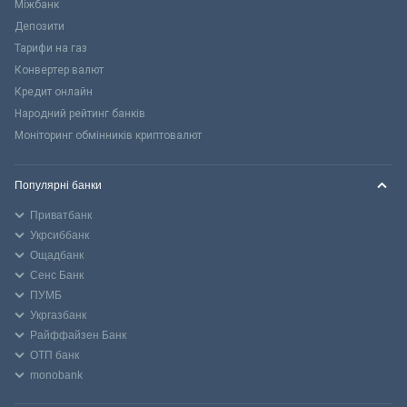
Міжбанк
Депозити
Тарифи на газ
Конвертер валют
Кредит онлайн
Народний рейтинг банків
Моніторинг обмінників криптовалют
Популярні банки
Приватбанк
Укрсиббанк
Ощадбанк
Сенс Банк
ПУМБ
Укргазбанк
Райффайзен Банк
ОТП банк
monobank