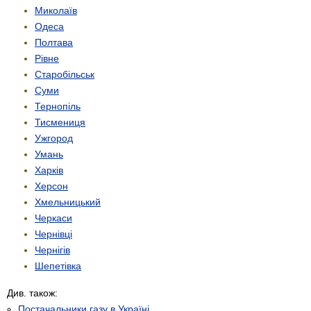
Миколаїв
Одеса
Полтава
Рівне
Старобільськ
Суми
Тернопіль
Тисмениця
Ужгород
Умань
Харків
Херсон
Хмельницький
Черкаси
Чернівці
Чернігів
Шепетівка
Див. також:
Постачальники газу в Україні