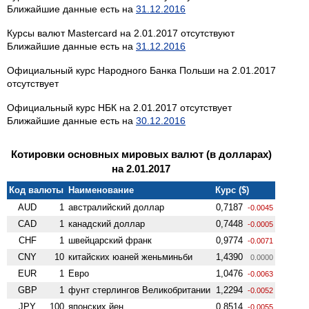
Ближайшие данные есть на
31.12.2016
Курсы валют Mastercard на 2.01.2017 отсутствуют
Ближайшие данные есть на
31.12.2016
Официальный курс Народного Банка Польши на 2.01.2017
отсутствует
Официальный курс НБК на 2.01.2017 отсутствует
Ближайшие данные есть на
30.12.2016
Котировки основных мировых валют (в долларах)
на 2.01.2017
Код валюты
Наименование
Курс ($)
AUD
1
австралийский доллар
0,7187
-0.0045
CAD
1
канадский доллар
0,7448
-0.0005
CHF
1
швейцарский франк
0,9774
-0.0071
CNY
10
китайских юаней женьминьби
1,4390
0.0000
EUR
1
Евро
1,0476
-0.0063
GBP
1
фунт стерлингов Велико­британии
1,2294
-0.0052
JPY
100
японских йен
0,8514
-0.0055