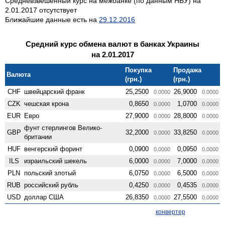
Средневзвешенный курс на межбанке (по данным НБУ) на
2.01.2017 отсутствует
Ближайшие данные есть на
29.12.2016
Средний курс обмена валют в банках Украины
на 2.01.2017
Покупка
Продажа
Валюта
(грн.)
(грн.)
CHF
швейцарский франк
25,2500
26,9000
0.0000
0.0000
CZK
чешская крона
0,8650
1,0700
0.0000
0.0000
EUR
Евро
27,9000
28,8000
0.0000
0.0000
фунт стерлингов Велико­
GBP
32,2000
33,8250
0.0000
0.0000
британии
HUF
венгерский форинт
0,0900
0,0950
0.0000
0.0000
ILS
израильский шекель
6,0000
7,0000
0.0000
0.0000
PLN
польский злотый
6,0750
6,5000
0.0000
0.0000
RUB
российский рубль
0,4250
0,4535
0.0000
0.0000
USD
доллар США
26,8350
27,5500
0.0000
0.0000
конвертер