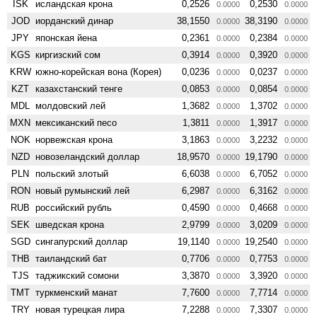
ISK
исландская крона
0,2526
0,2530
0.0000
0.0000
JOD
иорданский динар
38,1550
38,3190
0.0000
0.0000
JPY
японская йена
0,2361
0,2384
0.0000
0.0000
KGS
киргизский сом
0,3914
0,3920
0.0000
0.0000
KRW
южно-корейская вона (Корея)
0,0236
0,0237
0.0000
0.0000
KZT
казахстанский тенге
0,0853
0,0854
0.0000
0.0000
MDL
молдовский лей
1,3682
1,3702
0.0000
0.0000
MXN
мексиканский песо
1,3811
1,3917
0.0000
0.0000
NOK
норвежская крона
3,1863
3,2232
0.0000
0.0000
NZD
ново­зеландский доллар
18,9570
19,1790
0.0000
0.0000
PLN
польский злотый
6,6038
6,7052
0.0000
0.0000
RON
новый румынский лей
6,2987
6,3162
0.0000
0.0000
RUB
российский рубль
0,4590
0,4668
0.0000
0.0000
SEK
шведская крона
2,9799
3,0209
0.0000
0.0000
SGD
сингапурский доллар
19,1140
19,2540
0.0000
0.0000
THB
таиландский бат
0,7706
0,7753
0.0000
0.0000
TJS
таджикский сомони
3,3870
3,3920
0.0000
0.0000
TMT
туркменский манат
7,7600
7,7714
0.0000
0.0000
TRY
новая турецкая лира
7,2288
7,3307
0.0000
0.0000