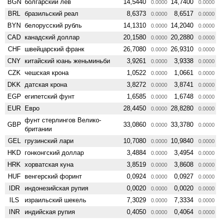
BGN
болгарский лев
14,5440
14,7400
0.0000
0.0000
BRL
бразильский реал
8,6373
8,6517
0.0000
0.0000
BYN
белорусский рубль
14,1310
14,2040
0.0000
0.0000
CAD
канадский доллар
20,1580
20,2880
0.0000
0.0000
CHF
швейцарский франк
26,7080
26,9310
0.0000
0.0000
CNY
китайский юань женьминьби
3,9261
3,9338
0.0000
0.0000
CZK
чешская крона
1,0522
1,0661
0.0000
0.0000
DKK
датская крона
3,8272
3,8741
0.0000
0.0000
EGP
египетский фунт
1,6585
1,6748
0.0000
0.0000
EUR
Евро
28,4450
28,8280
0.0000
0.0000
фунт стерлингов Велико­
GBP
33,0860
33,3780
0.0000
0.0000
британии
GEL
грузинский лари
10,7080
10,9840
0.0000
0.0000
HKD
гонконгский доллар
3,4884
3,4954
0.0000
0.0000
HRK
хорватская куна
3,8519
3,8608
0.0000
0.0000
HUF
венгерский форинт
0,0924
0,0927
0.0000
0.0000
IDR
индонезийская рупия
0,0020
0,0020
0.0000
0.0000
ILS
израильский шекель
7,3029
7,3334
0.0000
0.0000
INR
индийская рупия
0,4050
0,4064
0.0000
0.0000