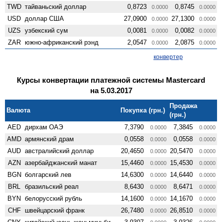
TWD
тайваньский доллар
0,8723
0,8745
0.0000
0.0000
USD
доллар США
27,0900
27,1300
0.0000
0.0000
UZS
узбекский сум
0,0081
0,0082
0.0000
0.0000
ZAR
южно-африканский рэнд
2,0547
2,0875
0.0000
0.0000
конвертер
Курсы конвертации платежной системы Mastercard
на 5.03.2017
Продажа
Валюта
Покупка (грн.)
(грн.)
AED
дирхам ОАЭ
7,3790
7,3845
0.0000
0.0000
AMD
армянский драм
0,0558
0,0558
0.0000
0.0000
AUD
австралийский доллар
20,4650
20,5470
0.0000
0.0000
AZN
азербайджанский манат
15,4460
15,4530
0.0000
0.0000
BGN
болгарский лев
14,6300
14,6440
0.0000
0.0000
BRL
бразильский реал
8,6430
8,6471
0.0000
0.0000
BYN
белорусский рубль
14,1600
14,1670
0.0000
0.0000
CHF
швейцарский франк
26,7480
26,8510
0.0000
0.0000