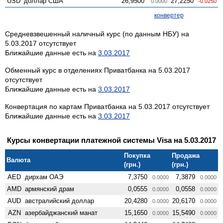
USD
доллар США
26,9500
27,2250
0.0000
-0.0250
конвертер
Средневзвешенный наличный курс (по данным НБУ) на
5.03.2017 отсутствует
Ближайшие данные есть на
3.03.2017
Обменный курс в отделениях Приватбанка на 5.03.2017
отсутствует
Ближайшие данные есть на
3.03.2017
Конвертация по картам Приватбанка на 5.03.2017 отсутствует
Ближайшие данные есть на
3.03.2017
Курсы конвертации платежной системы Visa на 5.03.2017
Покупка
Продажа
Валюта
(грн.)
(грн.)
AED
дирхам ОАЭ
7,3750
7,3879
0.0000
0.0000
AMD
армянский драм
0,0555
0,0558
0.0000
0.0000
AUD
австралийский доллар
20,4280
20,6170
0.0000
0.0000
AZN
азербайджанский манат
15,1650
15,5490
0.0000
0.0000