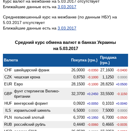
Курс валют на межбанке на 5.03.2017 отсутствует
Ближайшие данные есть на
3.03.2017
Средневзвешенный курс на межбанке (по данным НБУ) на
5.03.2017 отсутствует
Ближайшие данные есть на
3.03.2017
Средний курс обмена валют в банках Украины
на 5.03.2017
Продажа
Валюта
Покупка (грн.)
(грн.)
CHF
швейцарский франк
26,0000
27,1600
-0.0350
-0.0400
CZK
чешская крона
0,8750
1,1250
-0.1000
0.0000
EUR
Евро
28,1500
28,8250
-0.1000
+0.0500
фунт стерлингов Велико­
GBP
32,3700
33,5500
+0.2450
-0.1150
британии
HUF
венгерский форинт
0,0920
0,1010
+0.0050
+0.0040
ILS
израильский шекель
6,5000
7,5000
0.0000
0.0000
PLN
польский злотый
6,3700
6,7000
+0.1950
-0.0500
RUB
российский рубль
0,4440
0,4665
-0.0060
-0.0035