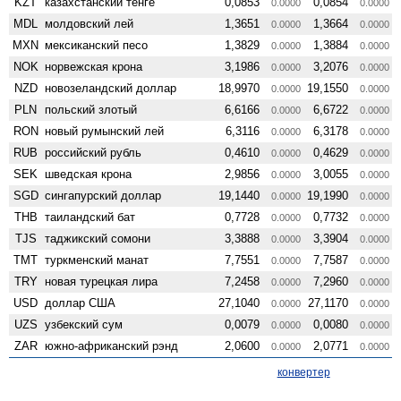
KZT
казахстанский тенге
0,0853
0,0854
0.0000
0.0000
MDL
молдовский лей
1,3651
1,3664
0.0000
0.0000
MXN
мексиканский песо
1,3829
1,3884
0.0000
0.0000
NOK
норвежская крона
3,1986
3,2076
0.0000
0.0000
NZD
ново­зеландский доллар
18,9970
19,1550
0.0000
0.0000
PLN
польский злотый
6,6166
6,6722
0.0000
0.0000
RON
новый румынский лей
6,3116
6,3178
0.0000
0.0000
RUB
российский рубль
0,4610
0,4629
0.0000
0.0000
SEK
шведская крона
2,9856
3,0055
0.0000
0.0000
SGD
сингапурский доллар
19,1440
19,1990
0.0000
0.0000
THB
таиландский бат
0,7728
0,7732
0.0000
0.0000
TJS
таджикский сомони
3,3888
3,3904
0.0000
0.0000
TMT
туркменский манат
7,7551
7,7587
0.0000
0.0000
TRY
новая турецкая лира
7,2458
7,2960
0.0000
0.0000
USD
доллар США
27,1040
27,1170
0.0000
0.0000
UZS
узбекский сум
0,0079
0,0080
0.0000
0.0000
ZAR
южно-африканский рэнд
2,0600
2,0771
0.0000
0.0000
конвертер