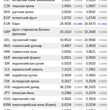
CNY
китайский юань женьминьби
3,9307
3,9326
0.0000
0.0000
CZK
чешская крона
1,0591
1,0597
0.0000
0.0000
DKK
датская крона
3,8320
3,8542
0.0000
0.0000
EGP
египетский фунт
1,6732
1,6740
0.0000
0.0000
EUR
Евро
28,4930
28,6470
+0.1090
+0.1410
фунт стерлингов Велико­
GBP
33,1510
33,2640
0.0000
0.0000
британии
GEL
грузинский лари
10,9510
10,9560
0.0000
0.0000
HKD
гонконгский доллар
3,4907
3,4933
0.0000
0.0000
HRK
хорватская куна
3,8583
3,8621
0.0000
0.0000
HUF
венгерский форинт
0,0921
0,0926
0.0000
0.0000
IDR
индонезийская рупия
0,0020
0,0020
0.0000
0.0000
ILS
израильский шекель
7,3123
7,3451
0.0000
0.0000
INR
индийская рупия
0,4058
0,4060
0.0000
0.0000
ISK
исландская крона
0,2527
0,2529
0.0000
0.0000
JOD
иорданский динар
38,2200
38,2420
0.0000
0.0000
JPY
японская йена
0,2366
0,2374
0.0000
0.0000
KGS
киргизский сом
0,3916
0,3918
0.0000
0.0000
KRW
южно-корейская вона (Корея)
0,0234
0,0234
0.0000
0.0000