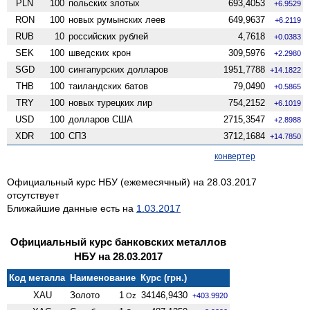
PLN
100
польских злотых
693,4053
+6.9529
RON
100
новых румынских леев
649,9637
+6.2119
RUB
10
российских рублей
4,7618
+0.0383
SEK
100
шведских крон
309,5976
+2.2980
SGD
100
сингапурских долларов
1951,7788
+14.1822
THB
100
таиландских батов
79,0490
+0.5865
TRY
100
новых турецких лир
754,2152
+6.1019
USD
100
долларов США
2715,3547
+2.8988
XDR
100
СПЗ
3712,1684
+14.7850
конвертер
Официальный курс НБУ (ежемесячный) на 28.03.2017
отсутствует
Ближайшие данные есть на
1.03.2017
Официальный курс банковских металлов
НБУ на 28.03.2017
Код металла
Наименование
Курс (грн.)
XAU
Золото
1
34146,9430
Oz
+403.9920