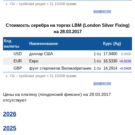
Oz – тройская унция = 31.10348 грамм
конвертер
Стоимость серебра на торгах LBM (London Silver Fixing)
на 28.03.2017
Код
Наименование
Курс (Ag)
валюты
USD
доллар США
1
17,9400
Oz
0.0000
EUR
Евро
1
16,5330
Oz
+0.0228
GBP
фунт стерлингов Велико­британии
1
14,2914
Oz
+0.0409
Oz – тройская унция = 31.10348 грамм
конвертер
Цены на платину (лондонский фиксинг) на 28.03.2017
отсутствуют
2026
2025