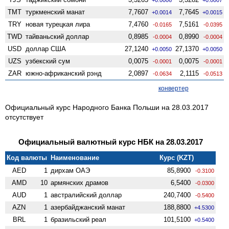
TMT
туркменский манат
7,7607
7,7645
+0.0014
+0.0015
TRY
новая турецкая лира
7,4760
7,5161
-0.0165
-0.0395
TWD
тайваньский доллар
0,8985
0,8990
-0.0004
-0.0004
USD
доллар США
27,1240
27,1370
+0.0050
+0.0050
UZS
узбекский сум
0,0075
0,0075
-0.0001
-0.0001
ZAR
южно-африканский рэнд
2,0897
2,1115
-0.0634
-0.0513
конвертер
Официальный курс Народного Банка Польши на 28.03.2017
отсутствует
Официальный валютный курс НБК на 28.03.2017
Код валюты
Наименование
Курс (KZT)
AED
1
дирхам ОАЭ
85,8900
-0.3100
AMD
10
армянских драмов
6,5400
-0.0300
AUD
1
австралийский доллар
240,7400
-0.5400
AZN
1
азербайджанский манат
188,8800
+4.5300
BRL
1
бразильский реал
101,5100
+0.5400