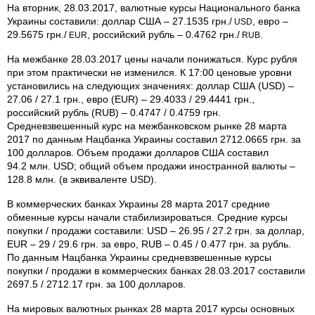
На вторник, 28.03.2017, валютные курсы Национального банка
Украины составили: доллар США – 27.1535 грн./
, евро –
USD
29.5675 грн./
, российский рубль – 0.4762 грн./
.
EUR
RUB
На межбанке 28.03.2017 цены начали понижаться. Курс рубля
при этом практически не изменился. К 17:00 ценовые уровни
установились на следующих значениях: доллар США (USD) –
27.06 / 27.1 грн., евро (EUR) – 29.4033 / 29.4441 грн.,
российский рубль (RUB) – 0.4747 / 0.4759 грн.
Средневзвешенный курс на межбанковском рынке 28 марта
2017 по данным Нацбанка Украины составил 2712.0665 грн. за
100 долларов. Объем продажи долларов США составил
94.2 млн. USD; общий объем продажи иностранной валюты –
128.8 млн. (в эквиваленте USD).
В коммерческих банках Украины 28 марта 2017 средние
обменные курсы начали стабилизироваться. Средние курсы
покупки / продажи составили: USD – 26.95 / 27.2 грн. за доллар,
EUR – 29 / 29.6 грн. за евро, RUB – 0.45 / 0.477 грн. за рубль.
По данным Нацбанка Украины средневзвешенные курсы
покупки / продажи в коммерческих банках 28.03.2017 составили
2697.5 / 2712.17 грн. за 100 долларов.
На мировых валютных рынках 28 марта 2017 курсы основных