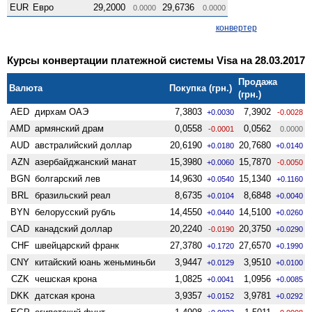
EUR
Евро
29,2000
29,6736
0.0000
0.0000
конвертер
Курсы конвертации платежной системы Visa на 28.03.2017
Продажа
Валюта
Покупка (грн.)
(грн.)
AED
дирхам ОАЭ
7,3803
7,3902
+0.0030
-0.0028
AMD
армянский драм
0,0558
0,0562
-0.0001
0.0000
AUD
австралийский доллар
20,6190
20,7680
+0.0180
+0.0140
AZN
азербайджанский манат
15,3980
15,7870
+0.0060
-0.0050
BGN
болгарский лев
14,9630
15,1340
+0.0540
+0.1160
BRL
бразильский реал
8,6735
8,6848
+0.0104
+0.0040
BYN
белорусский рубль
14,4550
14,5100
+0.0440
+0.0260
CAD
канадский доллар
20,2240
20,3750
-0.0190
+0.0290
CHF
швейцарский франк
27,3780
27,6570
+0.1720
+0.1990
CNY
китайский юань женьминьби
3,9447
3,9510
+0.0129
+0.0100
CZK
чешская крона
1,0825
1,0956
+0.0041
+0.0085
DKK
датская крона
3,9357
3,9781
+0.0152
+0.0292