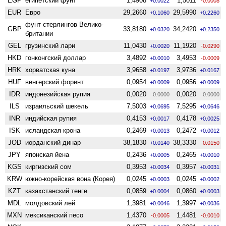
EGP
египетский фунт
1,4908
1,5011
+0.0022
-0.0008
EUR
Евро
29,2660
29,5990
+0.1060
+0.2260
фунт стерлингов Велико­
GBP
33,8180
34,2420
+0.0320
+0.2350
британии
GEL
грузинский лари
11,0430
11,1920
+0.0020
-0.0290
HKD
гонконгский доллар
3,4892
3,4953
+0.0010
-0.0009
HRK
хорватская куна
3,9658
3,9736
+0.0197
+0.0167
HUF
венгерский форинт
0,0954
0,0956
+0.0009
+0.0009
IDR
индонезийская рупия
0,0020
0,0020
0.0000
0.0000
ILS
израильский шекель
7,5003
7,5295
+0.0695
+0.0646
INR
индийская рупия
0,4153
0,4178
+0.0017
+0.0025
ISK
исландская крона
0,2469
0,2472
+0.0013
+0.0012
JOD
иорданский динар
38,1830
38,3330
+0.0140
-0.0150
JPY
японская йена
0,2436
0,2465
+0.0005
+0.0010
KGS
киргизский сом
0,3953
0,3957
+0.0034
+0.0031
KRW
южно-корейская вона (Корея)
0,0245
0,0245
+0.0003
+0.0002
KZT
казахстанский тенге
0,0859
0,0860
+0.0004
+0.0003
MDL
молдовский лей
1,3981
1,3997
+0.0046
+0.0036
MXN
мексиканский песо
1,4370
1,4481
-0.0005
-0.0010