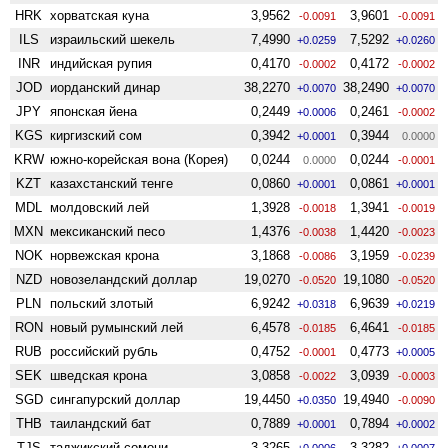
HRK
хорватская куна
3,9562
3,9601
-0.0091
-0.0091
ILS
израильский шекель
7,4990
7,5292
+0.0259
+0.0260
INR
индийская рупия
0,4170
0,4172
-0.0002
-0.0002
JOD
иорданский динар
38,2270
38,2490
+0.0070
+0.0070
JPY
японская йена
0,2449
0,2461
+0.0006
-0.0002
KGS
киргизский сом
0,3942
0,3944
+0.0001
0.0000
KRW
южно-корейская вона (Корея)
0,0244
0,0244
0.0000
-0.0001
KZT
казахстанский тенге
0,0860
0,0861
+0.0001
+0.0001
MDL
молдовский лей
1,3928
1,3941
-0.0018
-0.0019
MXN
мексиканский песо
1,4376
1,4420
-0.0038
-0.0023
NOK
норвежская крона
3,1868
3,1959
-0.0086
-0.0239
NZD
ново­зеландский доллар
19,0270
19,1080
-0.0520
-0.0520
PLN
польский злотый
6,9242
6,9639
+0.0318
+0.0219
RON
новый румынский лей
6,4578
6,4641
-0.0185
-0.0185
RUB
российский рубль
0,4752
0,4773
-0.0001
+0.0005
SEK
шведская крона
3,0858
3,0939
-0.0022
-0.0003
SGD
сингапурский доллар
19,4450
19,4940
+0.0350
-0.0090
THB
таиландский бат
0,7889
0,7894
+0.0001
+0.0002
TJS
таджикский сомони
3,3265
3,3282
+0.0006
+0.0007