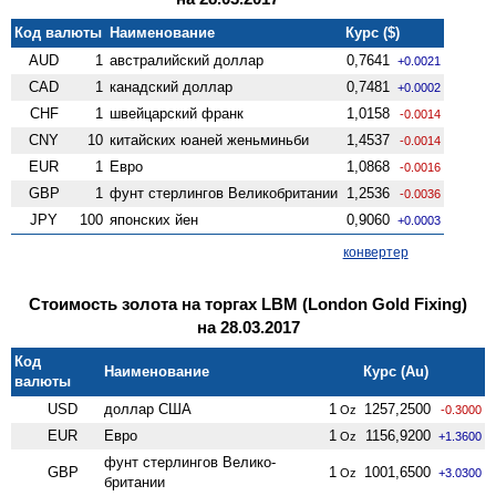
Код валюты
Наименование
Курс ($)
AUD
1
австралийский доллар
0,7641
+0.0021
CAD
1
канадский доллар
0,7481
+0.0002
CHF
1
швейцарский франк
1,0158
-0.0014
CNY
10
китайских юаней женьминьби
1,4537
-0.0014
EUR
1
Евро
1,0868
-0.0016
GBP
1
фунт стерлингов Велико­британии
1,2536
-0.0036
JPY
100
японских йен
0,9060
+0.0003
конвертер
Стоимость золота на торгах LBM (London Gold Fixing)
на 28.03.2017
Код
Наименование
Курс (Au)
валюты
USD
доллар США
1
1257,2500
Oz
-0.3000
EUR
Евро
1
1156,9200
Oz
+1.3600
фунт стерлингов Велико­
GBP
1
1001,6500
Oz
+3.0300
британии