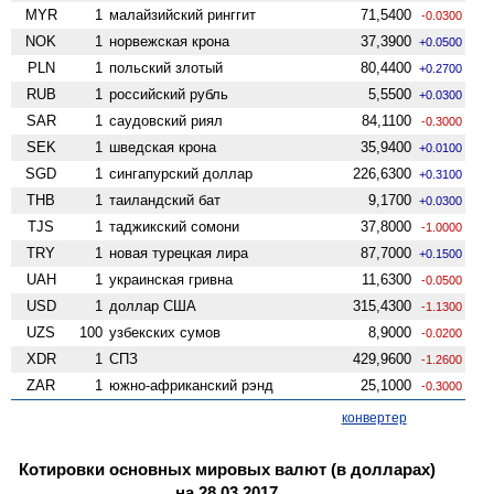
MYR
1
малайзийский ринггит
71,5400
-0.0300
NOK
1
норвежская крона
37,3900
+0.0500
PLN
1
польский злотый
80,4400
+0.2700
RUB
1
российский рубль
5,5500
+0.0300
SAR
1
саудовский риял
84,1100
-0.3000
SEK
1
шведская крона
35,9400
+0.0100
SGD
1
сингапурский доллар
226,6300
+0.3100
THB
1
таиландский бат
9,1700
+0.0300
TJS
1
таджикский сомони
37,8000
-1.0000
TRY
1
новая турецкая лира
87,7000
+0.1500
UAH
1
украинская гривна
11,6300
-0.0500
USD
1
доллар США
315,4300
-1.1300
UZS
100
узбекских сумов
8,9000
-0.0200
XDR
1
СПЗ
429,9600
-1.2600
ZAR
1
южно-африканский рэнд
25,1000
-0.3000
конвертер
Котировки основных мировых валют (в долларах)
на 28.03.2017