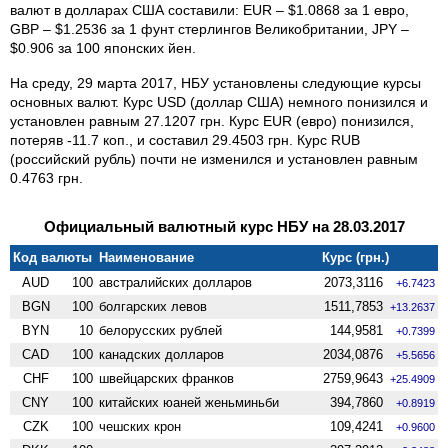
валют в долларах США составили: EUR – $1.0868 за 1 евро,
GBP – $1.2536 за 1 фунт стерлингов Великобритании, JPY –
$0.906 за 100 японских йен.
На среду, 29 марта 2017, НБУ установлены следующие курсы
основных валют. Курс USD (доллар США) немного понизился и
установлен равным 27.1207 грн. Курс EUR (евро) понизился,
потеряв -11.7 коп., и составил 29.4503 грн. Курс RUB
(российский рубль) почти не изменился и установлен равным
0.4763 грн.
Официальный валютный курс НБУ на 28.03.2017
Код валюты
Наименование
Курс (грн.)
AUD
100
австралийских долларов
2073,3116
+6.7423
BGN
100
болгарских левов
1511,7853
+13.2637
BYN
10
белорусских рублей
144,9581
+0.7399
CAD
100
канадских долларов
2034,0876
+5.5656
CHF
100
швейцарских франков
2759,9643
+25.4909
CNY
100
китайских юаней женьминьби
394,7860
+0.8919
CZK
100
чешских крон
109,4241
+0.9600