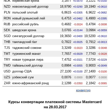
NOK
норвежская крона
3,1877
3,2221
+0.0070
+0.0150
NZD
ново­зеландский доллар
18,9790
19,1940
+0.0290
+0.0610
PLN
польский злотый
6,8615
6,9622
+0.0305
+0.0682
RON
новый румынский лей
6,4753
6,4900
+0.0462
+0.0395
RUB
российский рубль
0,4682
0,4784
-0.0024
-0.0008
SEK
шведская крона
3,0765
3,0984
+0.0144
+0.0059
SGD
сингапурский доллар
19,3650
19,5200
+0.0400
+0.0610
THB
таиландский бат
0,7822
0,7912
+0.0025
+0.0013
TJS
таджикский сомони
3,3249
3,3286
-0.0023
-0.0048
TMT
туркменский манат
7,7657
7,7743
+0.0029
-0.0028
TRY
новая турецкая лира
7,4752
7,5724
+0.0321
+0.0229
TWD
тайваньский доллар
0,8984
0,9003
+0.0055
+0.0049
USD
доллар США
27,1100
27,1400
+0.0100
-0.0100
UZS
узбекский сум
0,0076
0,0077
0.0000
0.0000
ZAR
южно-африканский рэнд
2,1288
2,1842
-0.0350
-0.0065
конвертер
Курсы конвертации платежной системы Mastercard
на 28.03.2017