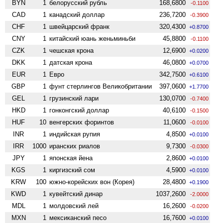
BYN
1
белорусский рубль
168,6800
-0.1100
CAD
1
канадский доллар
236,7200
-0.3900
CHF
1
швейцарский франк
320,4300
+0.8700
CNY
1
китайский юань женьминьби
45,8800
-0.1100
CZK
1
чешская крона
12,6900
+0.0200
DKK
1
датская крона
46,0800
+0.0700
EUR
1
Евро
342,7500
+0.6100
GBP
1
фунт стерлингов Велико­британии
397,0600
+1.7700
GEL
1
грузинский лари
130,0700
-0.7400
HKD
1
гонконгский доллар
40,6100
-0.1500
HUF
10
венгерских форинтов
11,0600
-0.0100
INR
1
индийская рупия
4,8500
+0.0100
IRR
1000
иранских риалов
9,7300
-0.0300
JPY
1
японская йена
2,8600
+0.0100
KGS
1
киргизский сом
4,5900
+0.0100
KRW
100
южно-корейских вон (Корея)
28,4800
+0.1900
KWD
1
кувейтский динар
1037,2600
-2.0000
MDL
1
молдовский лей
16,2600
-0.0200
MXN
1
мексиканский песо
16,7600
+0.0100