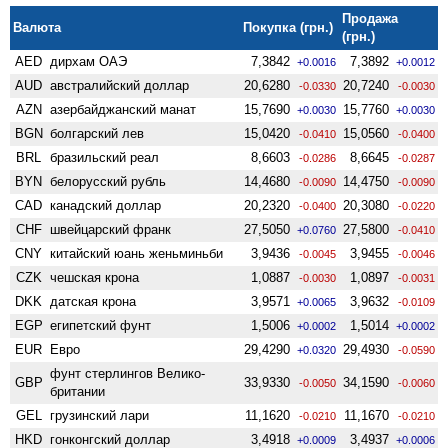
Продажа
Валюта
Покупка (грн.)
(грн.)
AED
дирхам ОАЭ
7,3842
7,3892
+0.0016
+0.0012
AUD
австралийский доллар
20,6280
20,7240
-0.0330
-0.0030
AZN
азербайджанский манат
15,7690
15,7760
+0.0030
+0.0030
BGN
болгарский лев
15,0420
15,0560
-0.0410
-0.0400
BRL
бразильский реал
8,6603
8,6645
-0.0286
-0.0287
BYN
белорусский рубль
14,4680
14,4750
-0.0090
-0.0090
CAD
канадский доллар
20,2320
20,3080
-0.0400
-0.0220
CHF
швейцарский франк
27,5050
27,5800
+0.0760
-0.0410
CNY
китайский юань женьминьби
3,9436
3,9455
-0.0045
-0.0046
CZK
чешская крона
1,0887
1,0897
-0.0030
-0.0031
DKK
датская крона
3,9571
3,9632
+0.0065
-0.0109
EGP
египетский фунт
1,5006
1,5014
+0.0002
+0.0002
EUR
Евро
29,4290
29,4930
+0.0320
-0.0590
фунт стерлингов Велико­
GBP
33,9330
34,1590
-0.0050
-0.0060
британии
GEL
грузинский лари
11,1620
11,1670
-0.0210
-0.0210
HKD
гонконгский доллар
3,4918
3,4937
+0.0009
+0.0006