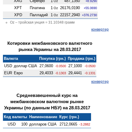
XAG
Серебро
1
487,1350
Oz
+8.9290
XPT
Платина
1
26176,0190
Oz
+55.0690
XPD
Палладий
1
22157,2940
Oz
+376.2730
Oz – тройская унция = 31.10348 грамм
конвертер
Котировки межбанковского валютного
рынка Украины на 28.03.2017
Валюта
Покупка (грн.)
Продажа (грн.)
USD
доллар США
27,0600
27,1000
-0.0500
-0.0500
EUR
Евро
29,4033
29,4441
-0.1303
-0.1331
конвертер
Средневзвешенный курс на
межбанковском валютном рынке
Украины (по данным НБУ) на 28.03.2017
Код валюты
Наименование
Курс (грн.)
USD
100
долларов США
2712,0665
-3.2882