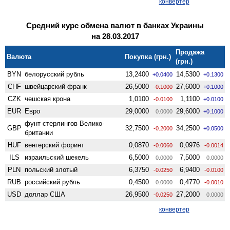
конвертер
Средний курс обмена валют в банках Украины
на 28.03.2017
Продажа
Валюта
Покупка (грн.)
(грн.)
BYN
белорусский рубль
13,2400
14,5300
+0.0400
+0.1300
CHF
швейцарский франк
26,5000
27,6000
-0.1000
+0.1000
CZK
чешская крона
1,0100
1,1100
-0.0100
+0.0100
EUR
Евро
29,0000
29,6000
0.0000
+0.1000
фунт стерлингов Велико­
GBP
32,7500
34,2500
-0.2000
+0.0500
британии
HUF
венгерский форинт
0,0870
0,0976
-0.0060
-0.0014
ILS
израильский шекель
6,5000
7,5000
0.0000
0.0000
PLN
польский злотый
6,3750
6,9400
-0.0250
-0.0100
RUB
российский рубль
0,4500
0,4770
0.0000
-0.0010
USD
доллар США
26,9500
27,2000
-0.0250
0.0000
конвертер