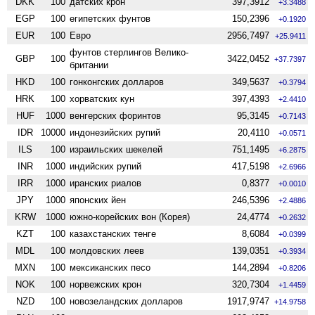
DKK
100
датских крон
397,3912
+3.3488
EGP
100
египетских фунтов
150,2396
+0.1920
EUR
100
Евро
2956,7497
+25.9411
фунтов стерлингов Велико­
GBP
100
3422,0452
+37.7397
британии
HKD
100
гонконгских долларов
349,5637
+0.3794
HRK
100
хорватских кун
397,4393
+2.4410
HUF
1000
венгерских форинтов
95,3145
+0.7143
IDR
10000
индонезийских рупий
20,4110
+0.0571
ILS
100
израильских шекелей
751,1495
+6.2875
INR
1000
индийских рупий
417,5198
+2.6966
IRR
1000
иранских риалов
0,8377
+0.0010
JPY
1000
японских йен
246,5396
+2.4886
KRW
1000
южно-корейских вон (Корея)
24,4774
+0.2632
KZT
100
казахстанских тенге
8,6084
+0.0399
MDL
100
молдовских леев
139,0351
+0.3934
MXN
100
мексиканских песо
144,2894
+0.8206
NOK
100
норвежских крон
320,7304
+1.4459
NZD
100
ново­зеландских долларов
1917,9747
+14.9758