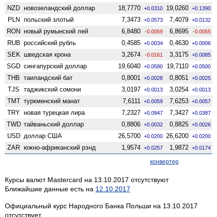
NZD
ново­зеландский доллар
18,7770
19,0260
+0.0310
+0.1390
PLN
польский злотый
7,3473
7,4079
+0.0573
+0.0132
RON
новый румынский лей
6,8480
6,8695
-0.0059
-0.0055
RUB
российский рубль
0,4585
0,4630
+0.0034
+0.0006
SEK
шведская крона
3,2674
3,3175
-0.0161
+0.0085
SGD
сингапурский доллар
19,6040
19,7110
+0.0580
+0.0500
THB
таиландский бат
0,8001
0,8051
+0.0028
+0.0025
TJS
таджикский сомони
3,0197
3,0254
+0.0013
+0.0013
TMT
туркменский манат
7,6111
7,6253
+0.0059
+0.0057
TRY
новая турецкая лира
7,2327
7,3427
+0.0947
+0.0387
TWD
тайваньский доллар
0,8806
0,8825
+0.0032
+0.0026
USD
доллар США
26,5700
26,6200
+0.0200
+0.0200
ZAR
южно-африканский рэнд
1,9574
1,9872
+0.0257
+0.0174
конвертер
Курсы валют Mastercard на 13.10.2017 отсутствуют
Ближайшие данные есть на
12.10.2017
Официальный курс Народного Банка Польши на 13.10.2017
отсутствует