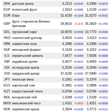
DKK
датская крона
4,2213
4,2490
+0.0142
+0.0074
EGP
египетский фунт
1,5014
1,5139
+0.0005
+0.0007
EUR
Евро
31,4230
31,6270
+0.1100
+0.0510
фунт стерлингов Велико­
GBP
34,8610
35,3820
-0.1170
+0.1750
британии
GEL
грузинский лари
10,6970
10,7770
+0.0340
+0.0340
HKD
гонконгский доллар
3,4024
3,4113
+0.0022
+0.0022
HRK
хорватская куна
4,1886
4,1999
+0.0029
+0.0025
HUF
венгерский форинт
0,1018
0,1022
+0.0003
+0.0003
ILS
израильский шекель
7,5677
7,6036
+0.0058
+0.0058
INR
индийская рупия
0,4077
0,4093
+0.0012
+0.0009
ISK
исландская крона
0,2535
0,2540
+0.0006
+0.0006
JOD
иорданский динар
37,4230
37,5990
+0.0290
+0.0280
JPY
японская йена
0,2361
0,2374
+0.0003
0.0000
KGS
киргизский сом
0,3891
0,3898
+0.0003
+0.0003
KZT
казахстанский тенге
0,0794
0,0796
+0.0002
+0.0002
MDL
молдовский лей
1,5299
1,5328
+0.0110
+0.0111
MXN
мексиканский песо
1,4161
1,4251
-0.0023
+0.0009
NOK
норвежская крона
3,3504
3,3772
+0.0150
+0.0121