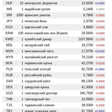
HUF
10
венгерских форинтов
12,8200
+0.0300
INR
1
индийская рупия
5,1400
0.0000
IRR
1000
иранских риалов
9,7900
-0.0500
JPY
1
японская йена
2,9700
-0.0200
KGS
1
киргизский сом
4,8900
-0.0200
KRW
100
южно-корейских вон (Корея)
29,5600
-0.0400
KWD
1
кувейтский динар
1107,8900
-3.1700
MDL
1
молдовский лей
19,2700
-0.0500
MXN
1
мексиканский песо
17,8700
+0.0100
MYR
1
малайзийский ринггит
79,2100
-0.3000
NOK
1
норвежская крона
42,2700
-0.0100
PLN
1
польский злотый
92,7500
+0.2800
RUB
1
российский рубль
5,7900
-0.0100
SAR
1
саудовский риял
89,1300
-0.3400
SEK
1
шведская крона
41,3000
-0.3000
SGD
1
сингапурский доллар
246,7500
-0.4400
THB
1
таиландский бат
10,0900
-0.0200
TJS
1
таджикский сомони
38,0300
-0.1900
TRY
1
новая турецкая лира
91,7500
+0.4500