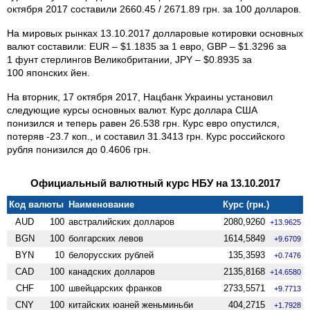
октября 2017 составили 2660.45 / 2671.89 грн. за 100 долларов.
На мировых рынках 13.10.2017 долларовые котировки основных
валют составили: EUR – $1.1835 за 1 евро, GBP – $1.3296 за
1 фунт стерлингов Великобритании, JPY – $0.8935 за
100 японских йен.
На вторник, 17 октября 2017, Нацбанк Украины установил
следующие курсы основных валют. Курс доллара США
понизился и теперь равен 26.538 грн. Курс евро опустился,
потеряв -23.7 коп., и составил 31.3413 грн. Курс российского
рубля понизился до 0.4606 грн.
Официальный валютный курс НБУ на 13.10.2017
Код валюты
Наименование
Курс (грн.)
AUD
100
австралийских долларов
2080,9260
+13.9625
BGN
100
болгарских левов
1614,5849
+9.6709
BYN
10
белорусских рублей
135,3593
+0.7476
CAD
100
канадских долларов
2135,8168
+14.6580
CHF
100
швейцарских франков
2733,5571
+9.7713
CNY
100
китайских юаней женьминьби
404,2715
+1.7928