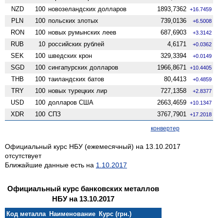
NZD
100
ново­зеландских долларов
1893,7362
+16.7459
PLN
100
польских злотых
739,0136
+6.5008
RON
100
новых румынских леев
687,6903
+3.3142
RUB
10
российских рублей
4,6171
+0.0362
SEK
100
шведских крон
329,3394
+0.0149
SGD
100
сингапурских долларов
1966,8671
+10.4405
THB
100
таиландских батов
80,4413
+0.4859
TRY
100
новых турецких лир
727,1358
+2.8377
USD
100
долларов США
2663,4659
+10.1347
XDR
100
СПЗ
3767,7901
+17.2018
конвертер
Официальный курс НБУ (ежемесячный) на 13.10.2017
отсутствует
Ближайшие данные есть на
1.10.2017
Официальный курс банковских металлов
НБУ на 13.10.2017
Код металла
Наименование
Курс (грн.)