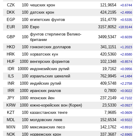
CZK
100
чешских крон
121,9654
+0.6744
DKK
100
датских крон
424,2195
+2.4956
EGP
100
египетских фунтов
151,4779
+0.5335
EUR
100
Евро
3157,8052
+18.9144
фунтов стерлингов Велико­
GBP
100
3499,5347
+0.6039
британии
HKD
100
гонконгских долларов
341,1151
+1.2023
HRK
100
хорватских кун
420,5360
+2.6580
HUF
1000
венгерских форинтов
102,1348
+0.8574
IDR
10000
индонезийских рупий
19,7162
+0.0956
ILS
100
израильских шекелей
762,9945
+4.1484
INR
1000
индийских рупий
409,5748
+2.2758
IRR
1000
иранских риалов
0,7800
+0.0022
JPY
1000
японских йен
237,2149
+0.7102
KRW
1000
южно-корейских вон (Корея)
23,5330
+0.0927
KZT
100
казахстанских тенге
7,9685
+0.0609
MDL
100
молдовских леев
152,6534
+0.9322
MXN
100
мексиканских песо
142,1762
+0.8910
NOK
100
норвежских крон
337,3687
+2.6965