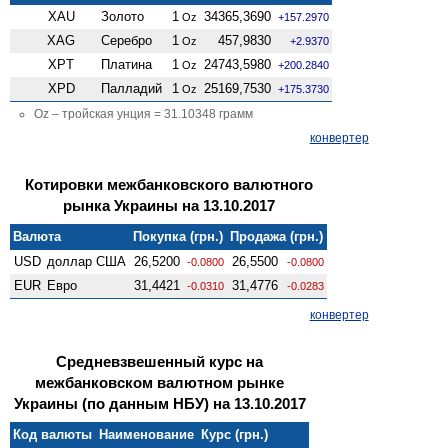
XAU
Золото
1
34365,3690
Oz
+157.2970
XAG
Серебро
1
457,9830
Oz
+2.9370
XPT
Платина
1
24743,5980
Oz
+200.2840
XPD
Палладий
1
25169,7530
Oz
+175.3730
Oz – тройская унция = 31.10348 грамм
конвертер
Котировки межбанковского валютного
рынка Украины на 13.10.2017
Валюта
Покупка (грн.)
Продажа (грн.)
USD
доллар США
26,5200
26,5500
-0.0800
-0.0800
EUR
Евро
31,4421
31,4776
-0.0310
-0.0283
конвертер
Средневзвешенный курс на
межбанковском валютном рынке
Украины (по данным НБУ) на 13.10.2017
Код валюты
Наименование
Курс (грн.)