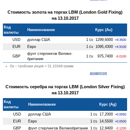
Стоимость золота на торгах LBM (London Gold Fixing)
на 13.10.2017
Код
Наименование
Курс (Au)
валюты
USD
доллар США
1
1299,6000
Oz
+9.3500
EUR
Евро
1
1095,4300
Oz
+4.9100
фунт стерлингов Велико­
GBP
1
975,7400
Oz
-6.0100
британии
Oz – тройская унция = 31.10348 грамм
конвертер
Стоимость серебра на торгах LBM (London Silver Fixing)
на 13.10.2017
Код
Наименование
Курс (Ag)
валюты
USD
доллар США
1
17,2000
Oz
+0.0050
EUR
Евро
1
14,5500
Oz
+0.0500
GBP
фунт стерлингов Велико­британии
1
12,9400
Oz
-0.1200