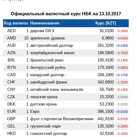
Официальный валютный курс НБК на 13.10.2017
Код валюты
Наименование
Курс (KZT)
AED
1
дирхам ОАЭ
91,0100
-0.3400
AMD
10
армянских драмов
6,9800
-0.0300
AUD
1
австралийский доллар
261,3200
+0.2400
AZN
1
азербайджанский манат
196,5800
-0.7600
BRL
1
бразильский реал
105,4100
-0.1400
BYN
1
белорусский рубль
170,1600
-0.0800
CAD
1
канадский доллар
268,1900
+0.1700
CHF
1
швейцарский франк
342,8900
-1.3200
CNY
1
китайский юань женьминьби
50,7500
-0.1400
CZK
1
чешская крона
15,3200
0.0000
DKK
1
датская крона
53,2300
0.0000
EUR
1
Евро
396,1500
+0.0100
GBP
1
фунт стерлингов Велико­британии
441,8100
-0.6700
GEL
1
грузинский лари
135,3200
-0.2000
HKD
1
гонконгский доллар
42,8100
-0.1800