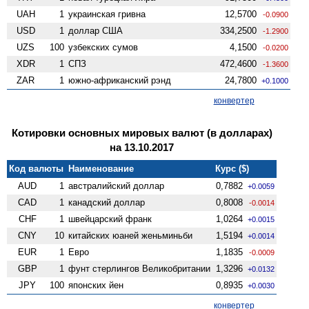
UAH
1
украинская гривна
12,5700
-0.0900
USD
1
доллар США
334,2500
-1.2900
UZS
100
узбекских сумов
4,1500
-0.0200
XDR
1
СПЗ
472,4600
-1.3600
ZAR
1
южно-африканский рэнд
24,7800
+0.1000
конвертер
Котировки основных мировых валют (в долларах)
на 13.10.2017
Код валюты
Наименование
Курс ($)
AUD
1
австралийский доллар
0,7882
+0.0059
CAD
1
канадский доллар
0,8008
-0.0014
CHF
1
швейцарский франк
1,0264
+0.0015
CNY
10
китайских юаней женьминьби
1,5194
+0.0014
EUR
1
Евро
1,1835
-0.0009
GBP
1
фунт стерлингов Велико­британии
1,3296
+0.0132
JPY
100
японских йен
0,8935
+0.0030
конвертер