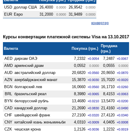
USD
доллар США
26,4000
26,9542
0.0000
0.0000
EUR
Евро
31,2000
31,9489
0.0000
0.0000
конвертер
Курсы конвертации платежной системы Visa на 13.10.2017
Продажа
Валюта
Покупка (грн.)
(грн.)
AED
дирхам ОАЭ
7,2332
7,2487
+0.0054
+0.0067
AMD
армянский драм
0,0552
0,0555
0.0000
0.0000
AUD
австралийский доллар
20,6820
20,8650
+0.0560
+0.0870
AZN
азербайджанский манат
15,3870
15,7020
+0.0030
+0.0020
BGN
болгарский лев
16,0660
16,1710
+0.0560
+0.0260
BRL
бразильский реал
8,3980
8,4153
+0.0065
+0.0063
BYN
белорусский рубль
13,4680
13,5470
+0.0210
+0.0200
CAD
канадский доллар
21,2690
21,4160
+0.0830
+0.0490
CHF
швейцарский франк
27,2100
27,4120
+0.0320
+0.0340
CNY
китайский юань женьминьби
4,0310
4,0405
+0.0009
+0.0008
CZK
чешская крона
1,2126
1,2232
+0.0036
+0.0019