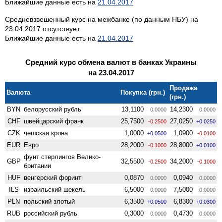
Ближайшие данные есть на
21.04.2017
Средневзвешенный курс на межбанке (по данным НБУ) на
23.04.2017 отсутствует
Ближайшие данные есть на
21.04.2017
Средний курс обмена валют в банках Украины
на 23.04.2017
Продажа
Валюта
Покупка (грн.)
(грн.)
BYN
белорусский рубль
13,1100
14,2300
0.0000
0.0000
CHF
швейцарский франк
25,7500
27,0250
-0.2500
+0.0250
CZK
чешская крона
1,0000
1,0900
+0.0500
-0.0100
EUR
Евро
28,2000
28,8000
-0.1000
+0.0100
фунт стерлингов Велико­
GBP
32,5500
34,2000
-0.2500
-0.1000
британии
HUF
венгерский форинт
0,0870
0,0940
0.0000
0.0000
ILS
израильский шекель
6,5000
7,5000
0.0000
0.0000
PLN
польский злотый
6,3500
6,8300
+0.0500
+0.0300
RUB
российский рубль
0,3000
0,4730
0.0000
0.0000