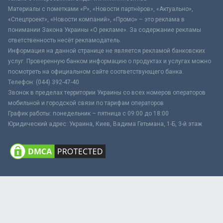
Материалы с пометками «Р», «Новости партнёров», «Актуально»,
«Спецпроект», «Новости компаний», «Промо» – это реклама в
понимании Закона Украины «О рекламе». За содержание рекламы
ответственность несёт рекламодатель.
Информация на данной странице не является рекламой банковских
услуг. Проверенную банком информацию о продуктах и услугах можно
посмотреть на официальном сайте соответствующего банка.
Телефон: (044) 392-47-40
Звонок в пределах территории Украины со всех номеров операторов
мобильной и городской связи по тарифам операторов
График работы: понедельник – пятница с 09:00 до 18:00
Юридический адрес: Украина, Киев, Вадима Гетьмана, 1-Б, 3-й этаж