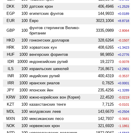
DKK
100
датских крон
406,4946
+1.2529
EGP
100
египетских фунтов
144,9933
+0.0189
EUR
100
Евро
3023,1004
+8.8718
фунтов стерлингов Велико­
GBP
100
3335,0989
-2.8064
британии
HKD
100
гонконгских долларов
328,6264
-0.1507
HRK
100
хорватских кун
408,6265
+1.3423
HUF
1000
венгерских форинтов
98,9850
+0.2776
IDR
10000
индонезийских рупий
19,2273
-0.0078
ILS
100
израильских шекелей
716,8671
+2.2901
INR
1000
индийских рупий
400,4319
-0.3537
IRR
1000
иранских риалов
0,7825
+0.0001
JPY
1000
японских йен
235,4256
+1.3289
KRW
1000
южно-корейских вон (Корея)
22,4520
-0.0219
KZT
100
казахстанских тенге
7,7125
-0.0101
MDL
100
молдовских леев
143,6670
+0.2504
MXN
100
мексиканских песо
142,7937
-0.3681
NOK
100
норвежских крон
321,6920
-1.1861
NZD
100
ново­зеландских долларов
1872,0047
+4.6843