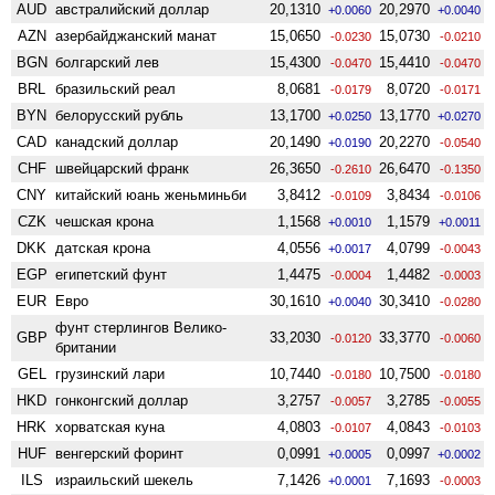
AUD
австралийский доллар
20,1310
20,2970
+0.0060
+0.0040
AZN
азербайджанский манат
15,0650
15,0730
-0.0230
-0.0210
BGN
болгарский лев
15,4300
15,4410
-0.0470
-0.0470
BRL
бразильский реал
8,0681
8,0720
-0.0179
-0.0171
BYN
белорусский рубль
13,1700
13,1770
+0.0250
+0.0270
CAD
канадский доллар
20,1490
20,2270
+0.0190
-0.0540
CHF
швейцарский франк
26,3650
26,6470
-0.2610
-0.1350
CNY
китайский юань женьминьби
3,8412
3,8434
-0.0109
-0.0106
CZK
чешская крона
1,1568
1,1579
+0.0010
+0.0011
DKK
датская крона
4,0556
4,0799
+0.0017
-0.0043
EGP
египетский фунт
1,4475
1,4482
-0.0004
-0.0003
EUR
Евро
30,1610
30,3410
+0.0040
-0.0280
фунт стерлингов Велико­
GBP
33,2030
33,3770
-0.0120
-0.0060
британии
GEL
грузинский лари
10,7440
10,7500
-0.0180
-0.0180
HKD
гонконгский доллар
3,2757
3,2785
-0.0057
-0.0055
HRK
хорватская куна
4,0803
4,0843
-0.0107
-0.0103
HUF
венгерский форинт
0,0991
0,0997
+0.0005
+0.0002
ILS
израильский шекель
7,1426
7,1693
+0.0001
-0.0003