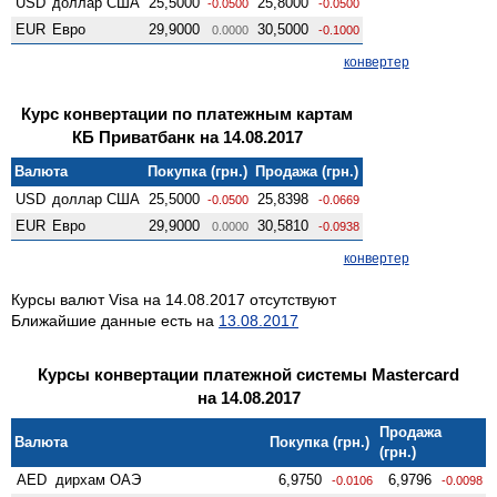
USD
доллар США
25,5000
25,8000
-0.0500
-0.0500
EUR
Евро
29,9000
30,5000
0.0000
-0.1000
конвертер
Курс конвертации по платежным картам
КБ Приватбанк на 14.08.2017
Валюта
Покупка (грн.)
Продажа (грн.)
USD
доллар США
25,5000
25,8398
-0.0500
-0.0669
EUR
Евро
29,9000
30,5810
0.0000
-0.0938
конвертер
Курсы валют Visa на 14.08.2017 отсутствуют
Ближайшие данные есть на
13.08.2017
Курсы конвертации платежной системы Mastercard
на 14.08.2017
Продажа
Валюта
Покупка (грн.)
(грн.)
AED
дирхам ОАЭ
6,9750
6,9796
-0.0106
-0.0098