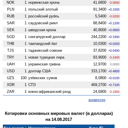
NOK
1
норвежская крона
41,6800
-0.0800
PLN
1
польский злотый
91,3400
+0.1500
RUB
1
российский рубль
5,5400
-0.0200
SAR
1
саудовский риял
88,8400
+0.1200
SEK
1
шведская крона
40,8000
+0.0800
SGD
1
сингапурский доллар
244,2200
+0.3300
THB
1
таиландский бат
10,0300
+0.0200
TJS
1
таджикский сомони
37,8200
+0.0400
TRY
1
новая турецкая лира
93,9000
-0.2400
UAH
1
украинская гривна
12,9700
0.0000
USD
1
доллар США
333,1700
+0.4800
UZS
100
узбекских сумов
8,0800
+0.0100
XDR
1
СПЗ
469,2700
+0.7100
ZAR
1
южно-африканский рэнд
24,6900
-0.1800
конвертер
Котировки основных мировых валют (в долларах)
на 14.08.2017