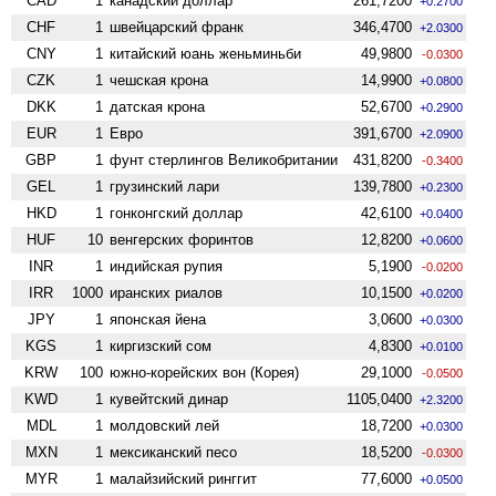
CAD
1
канадский доллар
261,7200
+0.2700
CHF
1
швейцарский франк
346,4700
+2.0300
CNY
1
китайский юань женьминьби
49,9800
-0.0300
CZK
1
чешская крона
14,9900
+0.0800
DKK
1
датская крона
52,6700
+0.2900
EUR
1
Евро
391,6700
+2.0900
GBP
1
фунт стерлингов Велико­британии
431,8200
-0.3400
GEL
1
грузинский лари
139,7800
+0.2300
HKD
1
гонконгский доллар
42,6100
+0.0400
HUF
10
венгерских форинтов
12,8200
+0.0600
INR
1
индийская рупия
5,1900
-0.0200
IRR
1000
иранских риалов
10,1500
+0.0200
JPY
1
японская йена
3,0600
+0.0300
KGS
1
киргизский сом
4,8300
+0.0100
KRW
100
южно-корейских вон (Корея)
29,1000
-0.0500
KWD
1
кувейтский динар
1105,0400
+2.3200
MDL
1
молдовский лей
18,7200
+0.0300
MXN
1
мексиканский песо
18,5200
-0.0300
MYR
1
малайзийский ринггит
77,6000
+0.0500