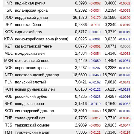
INR
индийская рупия
0,3998
0,4000
-0.0002
-0.0002
ISK
исландская крона
0,2392
0,2394
-0.0034
-0.0033
JOD
иорданский динар
36,1370
36,1590
-0.0170
-0.0120
JPY
японская йена
0,2336
0,2349
-0.0011
-0.0010
KGS
киргизский сом
0,3717
0,3719
+0.0019
+0.0019
KRW
южно-корейская вона (Корея)
0,0225
0,0226
+0.0001
+0.0001
KZT
казахстанский тенге
0,0770
0,0771
-0.0001
0.0000
MDL
молдовский лей
1,4334
1,4348
-0.0054
-0.0053
MXN
мексиканский песо
1,4429
1,4454
+0.0050
+0.0061
NOK
норвежская крона
3,2267
3,2386
+0.0207
+0.0073
NZD
ново­зеландский доллар
18,6600
18,7900
+0.0460
+0.0070
PLN
польский злотый
7,0421
7,0818
+0.0162
-0.0141
RON
новый румынский лей
6,6150
6,6215
+0.0122
+0.0129
RUB
российский рубль
0,4285
0,4297
+0.0023
+0.0016
SEK
шведская крона
3,1516
3,1640
+0.0119
+0.0052
SGD
сингапурский доллар
18,8010
18,8620
-0.0060
+0.0010
THB
таиландский бат
0,7705
0,7710
-0.0017
-0.0015
TJS
таджикский сомони
2,9089
2,9103
-0.0050
-0.0047
TMT
туркменский манат
7,3305
7,3348
-0.0121
-0.0114