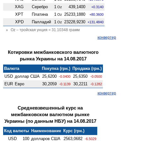
XAG
Серебро
1
439,1400
Oz
+0.3140
XPT
Платина
1
25233,1880
Oz
+80.3600
XPD
Палладий
1
23228,9230
Oz
+131.4840
Oz – тройская унция = 31.10348 грамм
конвертер
Котировки межбанковского валютного
рынка Украины на 14.08.2017
Валюта
Покупка (грн.)
Продажа (грн.)
USD
доллар США
25,6200
25,6350
-0.0400
-0.0500
EUR
Евро
30,2059
30,2211
-0.1139
-0.1282
конвертер
Средневзвешенный курс на
межбанковском валютном рынке
Украины (по данным НБУ) на 14.08.2017
Код валюты
Наименование
Курс (грн.)
USD
100
долларов США
2563,0682
-6.5029