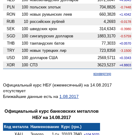
PLN
100
польских злотых
704,8826
-0.7448
RON
100
новых румынских леев
660,3828
+1.4342
RUB
10
российских рублей
4,2693
-0.0178
SEK
100
шведских крон
314,6343
-0.3980
SGD
100
сингапурских долларов
1883,3170
-0.5759
THB
100
таиландских батов
77,3033
+0.0570
TRY
100
новых турецких лир
723,8358
-3.1500
USD
100
долларов США
2569,5711
+0.3343
XDR
100
СПЗ
3623,5237
+4.8803
конвертер
Официальный курс НБУ (ежемесячный) на 14.08.2017
отсутствует
Ближайшие данные есть на
1.08.2017
Официальный курс банковских металлов
НБУ на 14.08.2017
Код металла
Наименование
Курс (грн.)
XAU
Золото
1
33103,7840
Oz
+104.5070