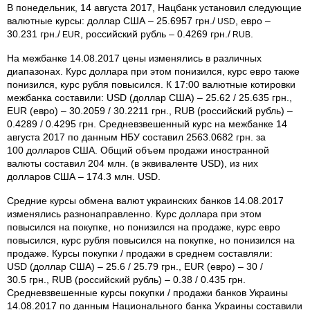
В понедельник, 14 августа 2017, Нацбанк установил следующие
валютные курсы: доллар США – 25.6957 грн./
, евро –
USD
30.231 грн./
, российский рубль – 0.4269 грн./
.
EUR
RUB
На межбанке 14.08.2017 цены изменялись в различных
диапазонах. Курс доллара при этом понизился, курс евро также
понизился, курс рубля повысился. К 17:00 валютные котировки
межбанка составили: USD (доллар США) – 25.62 / 25.635 грн.,
EUR (евро) – 30.2059 / 30.2211 грн., RUB (российский рубль) –
0.4289 / 0.4295 грн. Средневзвешенный курс на межбанке 14
августа 2017 по данным НБУ составил 2563.0682 грн. за
100 долларов США. Общий объем продажи иностранной
валюты составил 204 млн. (в эквиваленте USD), из них
долларов США – 174.3 млн. USD.
Средние курсы обмена валют украинских банков 14.08.2017
изменялись разнонаправленно. Курс доллара при этом
повысился на покупке, но понизился на продаже, курс евро
повысился, курс рубля повысился на покупке, но понизился на
продаже. Курсы покупки / продажи в среднем составляли:
USD (доллар США) – 25.6 / 25.79 грн., EUR (евро) – 30 /
30.5 грн., RUB (российский рубль) – 0.38 / 0.435 грн.
Средневзвешенные курсы покупки / продажи банков Украины
14.08.2017 по данным Национального банка Украины составили