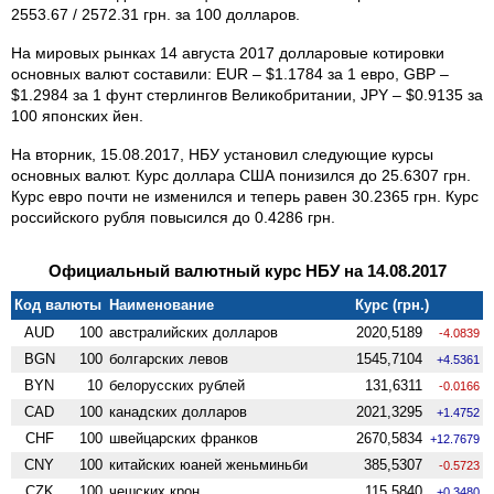
2553.67 / 2572.31 грн. за 100 долларов.
На мировых рынках 14 августа 2017 долларовые котировки
основных валют составили: EUR – $1.1784 за 1 евро, GBP –
$1.2984 за 1 фунт стерлингов Великобритании, JPY – $0.9135 за
100 японских йен.
На вторник, 15.08.2017, НБУ установил следующие курсы
основных валют. Курс доллара США понизился до 25.6307 грн.
Курс евро почти не изменился и теперь равен 30.2365 грн. Курс
российского рубля повысился до 0.4286 грн.
Официальный валютный курс НБУ на 14.08.2017
Код валюты
Наименование
Курс (грн.)
AUD
100
австралийских долларов
2020,5189
-4.0839
BGN
100
болгарских левов
1545,7104
+4.5361
BYN
10
белорусских рублей
131,6311
-0.0166
CAD
100
канадских долларов
2021,3295
+1.4752
CHF
100
швейцарских франков
2670,5834
+12.7679
CNY
100
китайских юаней женьминьби
385,5307
-0.5723
CZK
100
чешских крон
115,5840
+0.3480