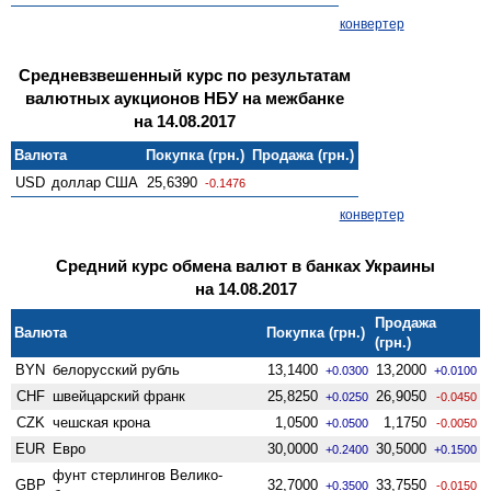
конвертер
Средневзвешенный курс по результатам
валютных аукционов НБУ на межбанке
на 14.08.2017
Валюта
Покупка (грн.)
Продажа (грн.)
USD
доллар США
25,6390
-0.1476
конвертер
Средний курс обмена валют в банках Украины
на 14.08.2017
Продажа
Валюта
Покупка (грн.)
(грн.)
BYN
белорусский рубль
13,1400
13,2000
+0.0300
+0.0100
CHF
швейцарский франк
25,8250
26,9050
+0.0250
-0.0450
CZK
чешская крона
1,0500
1,1750
+0.0500
-0.0050
EUR
Евро
30,0000
30,5000
+0.2400
+0.1500
фунт стерлингов Велико­
GBP
32,7000
33,7550
+0.3500
-0.0150