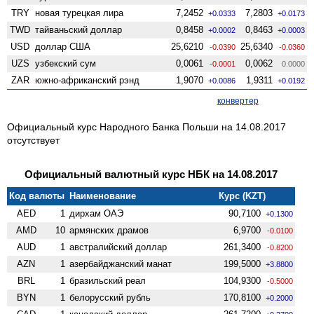
TRY
новая турецкая лира
7,2452
7,2803
+0.0333
+0.0173
TWD
тайваньский доллар
0,8458
0,8463
+0.0002
+0.0003
USD
доллар США
25,6210
25,6340
-0.0390
-0.0360
UZS
узбекский сум
0,0061
0,0062
-0.0001
0.0000
ZAR
южно-африканский рэнд
1,9070
1,9311
+0.0086
+0.0192
конвертер
Официальный курс Народного Банка Польши на 14.08.2017
отсутствует
Официальный валютный курс НБК на 14.08.2017
Код валюты
Наименование
Курс (KZT)
AED
1
дирхам ОАЭ
90,7100
+0.1300
AMD
10
армянских драмов
6,9700
-0.0100
AUD
1
австралийский доллар
261,3400
-0.8200
AZN
1
азербайджанский манат
199,5000
+3.8800
BRL
1
бразильский реал
104,9300
-0.5000
BYN
1
белорусский рубль
170,8100
+0.2000