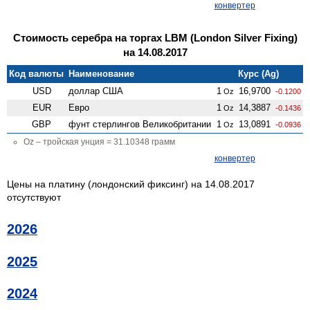
конвертер
Стоимость серебра на торгах LBM (London Silver Fixing)
на 14.08.2017
Код валюты
Наименование
Курс (Ag)
USD
доллар США
1
16,9700
Oz
-0.1200
EUR
Евро
1
14,3887
Oz
-0.1436
GBP
фунт стерлингов Велико­британии
1
13,0891
Oz
-0.0936
Oz – тройская унция = 31.10348 грамм
конвертер
Цены на платину (лондонский фиксинг) на 14.08.2017
отсутствуют
2026
2025
2024