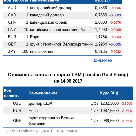
Код валюты
Наименование
Курс ($)
AUD
1
австралийский доллар
0,7866
-0.0006
CAD
1
канадский доллар
0,7883
+0.0003
CHF
1
швейцарский франк
1,0308
-0.0076
CNY
10
китайских юаней женьминьби
1,4990
-0.0009
EUR
1
Евро
1,1784
-0.0004
GBP
1
фунт стерлингов Велико­британии
1,2984
+0.0005
JPY
100
японских йен
0,9135
-0.0032
конвертер
Стоимость золота на торгах LBM (London Gold Fixing)
на 14.08.2017
Код
Наименование
Курс (Au)
валюты
USD
доллар США
1
1282,3000
Oz
-3.8000
EUR
Евро
1
1087,6500
Oz
-2.0600
фунт стерлингов Велико­
GBP
1
988,6500
Oz
-2.9300
британии
Oz – тройская унция = 31.10348 грамм