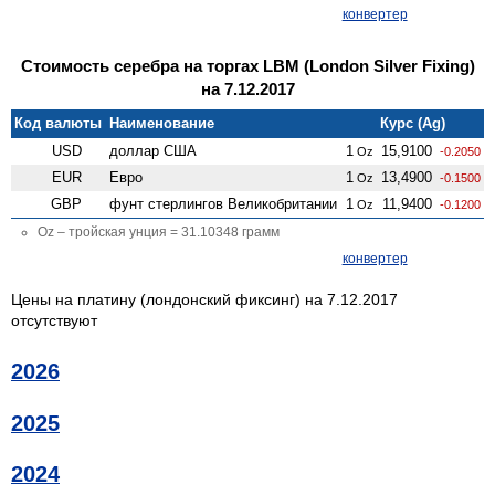
конвертер
Стоимость серебра на торгах LBM (London Silver Fixing)
на 7.12.2017
Код валюты
Наименование
Курс (Ag)
USD
доллар США
1
15,9100
Oz
-0.2050
EUR
Евро
1
13,4900
Oz
-0.1500
GBP
фунт стерлингов Велико­британии
1
11,9400
Oz
-0.1200
Oz – тройская унция = 31.10348 грамм
конвертер
Цены на платину (лондонский фиксинг) на 7.12.2017
отсутствуют
2026
2025
2024