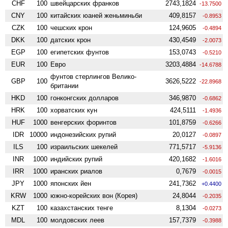
CHF
100
швейцарских франков
2743,1824
-13.7500
CNY
100
китайских юаней женьминьби
409,8157
-0.8953
CZK
100
чешских крон
124,9605
-0.4894
DKK
100
датских крон
430,4549
-2.0073
EGP
100
египетских фунтов
153,0743
-0.5210
EUR
100
Евро
3203,4884
-14.6788
фунтов стерлингов Велико­
GBP
100
3626,5222
-22.8968
британии
HKD
100
гонконгских долларов
346,9870
-0.6862
HRK
100
хорватских кун
424,5111
-1.4936
HUF
1000
венгерских форинтов
101,8759
-0.6266
IDR
10000
индонезийских рупий
20,0127
-0.0897
ILS
100
израильских шекелей
771,5717
-5.9136
INR
1000
индийских рупий
420,1682
-1.6016
IRR
1000
иранских риалов
0,7679
-0.0015
JPY
1000
японских йен
241,7362
+0.4400
KRW
1000
южно-корейских вон (Корея)
24,8044
-0.2035
KZT
100
казахстанских тенге
8,1304
-0.0273
MDL
100
молдовских леев
157,7379
-0.3988