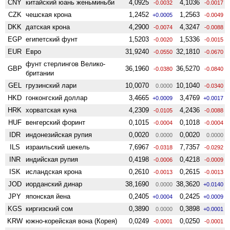
CNY
китайский юань женьминьби
4,0925
4,1036
-0.0032
-0.0017
CZK
чешская крона
1,2452
1,2563
+0.0005
-0.0049
DKK
датская крона
4,2900
4,3247
-0.0074
-0.0088
EGP
египетский фунт
1,5203
1,5336
-0.0020
-0.0015
EUR
Евро
31,9240
32,1810
-0.0550
-0.0670
фунт стерлингов Велико­
GBP
36,1960
36,5270
-0.0380
-0.0840
британии
GEL
грузинский лари
10,0070
10,1040
0.0000
-0.0340
HKD
гонконгский доллар
3,4665
3,4769
+0.0009
+0.0017
HRK
хорватская куна
4,2309
4,2436
-0.0105
-0.0088
HUF
венгерский форинт
0,1015
0,1018
-0.0004
-0.0004
IDR
индонезийская рупия
0,0020
0,0020
0.0000
0.0000
ILS
израильский шекель
7,6967
7,7357
-0.0318
-0.0292
INR
индийская рупия
0,4198
0,4218
-0.0006
-0.0009
ISK
исландская крона
0,2610
0,2615
-0.0013
-0.0013
JOD
иорданский динар
38,1690
38,3620
0.0000
+0.0140
JPY
японская йена
0,2405
0,2425
+0.0004
+0.0009
KGS
киргизский сом
0,3890
0,3898
0.0000
+0.0001
KRW
южно-корейская вона (Корея)
0,0249
0,0250
-0.0001
-0.0001