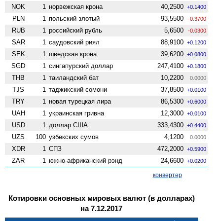
NOK
1
норвежская крона
40,2500
+0.1400
PLN
1
польский злотый
93,5500
-0.3700
RUB
1
российский рубль
5,6500
-0.0300
SAR
1
саудовский риял
88,9100
+0.1200
SEK
1
шведская крона
39,6200
+0.0800
SGD
1
сингапурский доллар
247,4100
+0.1800
THB
1
таиландский бат
10,2200
0.0000
TJS
1
таджикский сомони
37,8500
+0.0100
TRY
1
новая турецкая лира
86,5300
+0.6000
UAH
1
украинская гривна
12,3000
+0.0100
USD
1
доллар США
333,4300
+0.4400
UZS
100
узбекских сумов
4,1200
0.0000
XDR
1
СПЗ
472,2000
+0.5900
ZAR
1
южно-африканский рэнд
24,6600
+0.0200
конвертер
Котировки основных мировых валют (в долларах)
на 7.12.2017