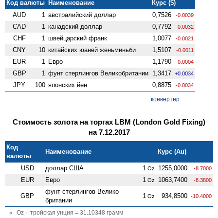
Код валюты
Наименование
Курс ($)
AUD
1
австралийский доллар
0,7526
-0.0039
CAD
1
канадский доллар
0,7792
-0.0032
CHF
1
швейцарский франк
1,0077
-0.0021
CNY
10
китайских юаней женьминьби
1,5107
-0.0011
EUR
1
Евро
1,1790
-0.0004
GBP
1
фунт стерлингов Велико­британии
1,3417
+0.0034
JPY
100
японских йен
0,8875
-0.0034
конвертер
Стоимость золота на торгах LBM (London Gold Fixing)
на 7.12.2017
Код
Наименование
Курс (Au)
валюты
USD
доллар США
1
1255,0000
Oz
-8.7000
EUR
Евро
1
1063,7400
Oz
-8.3800
фунт стерлингов Велико­
GBP
1
934,8500
Oz
-10.4000
британии
Oz – тройская унция = 31.10348 грамм