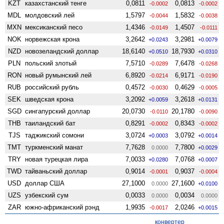
KZT
казахстанский тенге
0,0811
0,0813
-0.0002
-0.0002
MDL
молдовский лей
1,5797
1,5832
-0.0044
-0.0038
MXN
мексиканский песо
1,4346
1,4507
-0.0149
-0.0111
NOK
норвежская крона
3,2642
3,2981
+0.0243
+0.0079
NZD
ново­зеландский доллар
18,6140
18,7930
+0.0510
+0.0310
PLN
польский злотый
7,5710
7,6478
-0.0289
-0.0268
RON
новый румынский лей
6,8920
6,9171
-0.0214
-0.0190
RUB
российский рубль
0,4572
0,4629
-0.0030
-0.0005
SEK
шведская крона
3,2092
3,2618
+0.0059
+0.0131
SGD
сингапурский доллар
20,0730
20,1780
-0.0110
-0.0090
THB
таиландский бат
0,8291
0,8343
-0.0002
-0.0002
TJS
таджикский сомони
3,0724
3,0792
+0.0003
+0.0014
TMT
туркменский манат
7,7628
7,7800
0.0000
+0.0029
TRY
новая турецкая лира
7,0033
7,0768
+0.0280
+0.0007
TWD
тайваньский доллар
0,9014
0,9037
-0.0001
-0.0004
USD
доллар США
27,1000
27,1600
0.0000
+0.0100
UZS
узбекский сум
0,0033
0,0034
0.0000
0.0000
ZAR
южно-африканский рэнд
1,9935
2,0246
-0.0017
+0.0015
конвертер