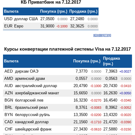
КБ Приватбанк на 7.12.2017
Валюта
Покупка (грн.)
Продажа (грн.)
USD
доллар США
27,0500
27,2480
0.0000
0.0000
EUR
Евро
31,9000
32,3625
-0.1000
0.0000
конвертер
Курсы конвертации платежной системы Visa на 7.12.2017
Продажа
Валюта
Покупка (грн.)
(грн.)
AED
дирхам ОАЭ
7,3770
7,3963
0.0000
+0.0027
AMD
армянский драм
0,0557
0,0563
0.0000
0.0000
AUD
австралийский доллар
20,4790
20,7430
-0.1000
-0.0410
AZN
азербайджанский манат
15,6650
16,2630
0.0000
+0.0050
BGN
болгарский лев
16,3230
16,4540
-0.0270
-0.0340
BRL
бразильский реал
8,3761
8,3962
-0.0083
-0.0052
BYN
белорусский рубль
13,3500
13,4320
-0.0200
-0.0020
CAD
канадский доллар
21,1560
21,4720
-0.1710
-0.0390
CHF
швейцарский франк
27,3430
27,5880
-0.0610
-0.0150