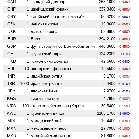
CAD
1
канадский доллар
263,1000
-0.0300
CHF
1
швейцарский франк
337,3400
-0.4800
CNY
1
китайский юань женьминьби
50,4200
+0.0600
CZK
1
чешская крона
15,3600
-0.0500
DKK
1
датская крона
52,9900
-0.0600
EUR
1
Евро
394,2100
-0.4800
GBP
1
фунт стерлингов Велико­британии
446,3600
-0.5500
GEL
1
грузинский лари
124,2300
-0.1100
HKD
1
гонконгский доллар
42,6600
+0.0400
HUF
10
венгерских форинтов
12,5500
-0.0300
INR
1
индийская рупия
5,1700
0.0000
IRR
1000
иранских риалов
9,4400
+0.0100
JPY
1
японская йена
2,9700
+0.0100
KGS
1
киргизский сом
4,7800
0.0000
KRW
100
южно-корейских вон (Корея)
30,5400
-0.1500
KWD
1
кувейтский динар
1105,1700
+1.0900
MDL
1
молдовский лей
19,4400
-0.0300
MXN
1
мексиканский песо
17,7900
-0.1000
MYR
1
малайзийский ринггит
81,8600
-0.0400