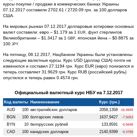
курсы покупки / продажи в коммерческих банках Украины
07.12.2017 составили 2702.61 / 2720.09 грн. за 100 долларов
США.
На мировых рынках 07.12.2017 долларовые котировки основных
валют составили: евро – $1.179 за 1
, фунт стерлингов
EUR
Великобритании – $1.3417 за 1
, японская йена – $0.8875 за
GBP
100
.
JPY
На пятницу, 08.12.2017, Нацбанком Украины были установлены
следующие валютные курсы. Курс USD (доллар США) почти не
изменился и составил 27.1194 грн. Курс EUR (евро) понизился и
теперь составляет 31.9629 грн. Курс RUB (российский рубль)
опустился и теперь равен 0.4574 грн.
Официальный валютный курс НБУ на 7.12.2017
Код валюты
Наименование
Курс (грн.)
AUD
100
австралийских долларов
2058,1358
-16.4949
BGN
100
болгарских левов
1637,9427
-7.5053
BYN
10
белорусских рублей
133,8591
-0.5649
CAD
100
канадских долларов
2140,9399
-9.3789