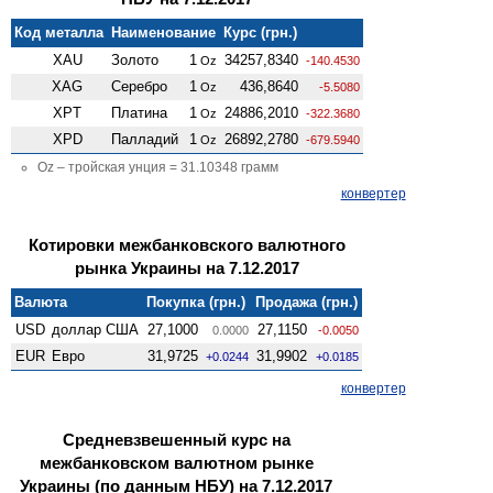
Код металла
Наименование
Курс (грн.)
XAU
Золото
1
34257,8340
Oz
-140.4530
XAG
Серебро
1
436,8640
Oz
-5.5080
XPT
Платина
1
24886,2010
Oz
-322.3680
XPD
Палладий
1
26892,2780
Oz
-679.5940
Oz – тройская унция = 31.10348 грамм
конвертер
Котировки межбанковского валютного
рынка Украины на 7.12.2017
Валюта
Покупка (грн.)
Продажа (грн.)
USD
доллар США
27,1000
27,1150
0.0000
-0.0050
EUR
Евро
31,9725
31,9902
+0.0244
+0.0185
конвертер
Средневзвешенный курс на
межбанковском валютном рынке
Украины (по данным НБУ) на 7.12.2017