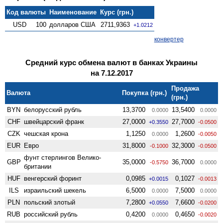
Код валюты
Наименование
Курс (грн.)
USD
100
долларов США
2711,9363
+1.0212
конвертер
Средний курс обмена валют в банках Украины
на 7.12.2017
Продажа
Валюта
Покупка (грн.)
(грн.)
BYN
белорусский рубль
13,3700
13,5400
0.0000
0.0000
CHF
швейцарский франк
27,0000
27,7000
+0.3550
-0.0500
CZK
чешская крона
1,1250
1,2600
0.0000
-0.0050
EUR
Евро
31,8000
32,3000
-0.1000
-0.0500
фунт стерлингов Велико­
GBP
35,0000
36,7000
-0.5750
0.0000
британии
HUF
венгерский форинт
0,0985
0,1027
+0.0015
-0.0013
ILS
израильский шекель
6,5000
7,5000
0.0000
0.0000
PLN
польский злотый
7,2800
7,6600
+0.0550
-0.0200
RUB
российский рубль
0,4200
0,4650
0.0000
-0.0020