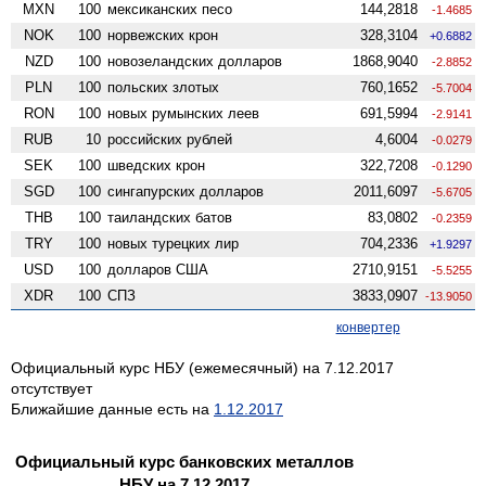
MXN
100
мексиканских песо
144,2818
-1.4685
NOK
100
норвежских крон
328,3104
+0.6882
NZD
100
ново­зеландских долларов
1868,9040
-2.8852
PLN
100
польских злотых
760,1652
-5.7004
RON
100
новых румынских леев
691,5994
-2.9141
RUB
10
российских рублей
4,6004
-0.0279
SEK
100
шведских крон
322,7208
-0.1290
SGD
100
сингапурских долларов
2011,6097
-5.6705
THB
100
таиландских батов
83,0802
-0.2359
TRY
100
новых турецких лир
704,2336
+1.9297
USD
100
долларов США
2710,9151
-5.5255
XDR
100
СПЗ
3833,0907
-13.9050
конвертер
Официальный курс НБУ (ежемесячный) на 7.12.2017
отсутствует
Ближайшие данные есть на
1.12.2017
Официальный курс банковских металлов
НБУ на 7.12.2017