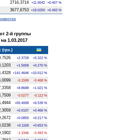
2716,3714
+11.0042
+0.407 %
3677,6753
+18.0250
+0.493 %
онвертер
т 2-й группы
а 1.03.2017
 (грн.)
9,7526
+2.3728
+0.322 %
8,1203
+1.5009
+0.270 %
4,4328
+141.4646
+10.012 %
4,0099
-0.1599
-0.468 %
7,3358
+8.8688
+1.021 %
4,7509
-0.0277
-0.112 %
5,4944
+65.4008
+6.539 %
2,3059
+0.0107
+0.466 %
9,2672
+0.0850
+0.217 %
8,0238
+0.1169
+0.653 %
9,1902
-1.3346
-0.493 %