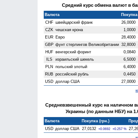
Средний курс обмена валют в бан
Валюта
Покупка 
CHF
швейцарский франк
26,0000
CZK
чешская крона
1,0000
EUR
Евро
28,4000
GBP
фунт стерлингов Велико­британии
32,8000
HUF
венгерский форинт
0,0840
ILS
израильский шекель
6,5000
PLN
польский злотый
6,4000
RUB
российский рубль
0,4450
USD
доллар США
27,0000
к
Средневзвешенный курс на наличном 
Украины (по данным НБУ) на 1.
Валюта
Покупка (грн.)
Прод
USD
доллар США
27,0132
27,2
+0.0692
+0.257 %
к