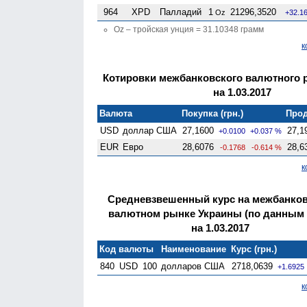
964
XPD
Палладий
1
21296,3520
Oz
+32.1
Oz – тройская унция = 31.10348 грамм
к
Котировки межбанковского валютного 
на 1.03.2017
Валюта
Покупка (грн.)
Прод
USD
доллар США
27,1600
27,1
+0.0100
+0.037 %
EUR
Евро
28,6076
28,6
-0.1768
-0.614 %
к
Средневзвешенный курс на межбанко
валютном рынке Украины (по данным
на 1.03.2017
Код валюты
Наименование
Курс (грн.)
840
USD
100
долларов США
2718,0639
+1.6925
к