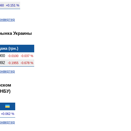
660
+0.151 %
онвертер
рынка Украины
ажа (грн.)
900
-0.0100
-0.037 %
392
-0.1955
-0.678 %
онвертер
вском
 НБУ)
+0.062 %
онвертер