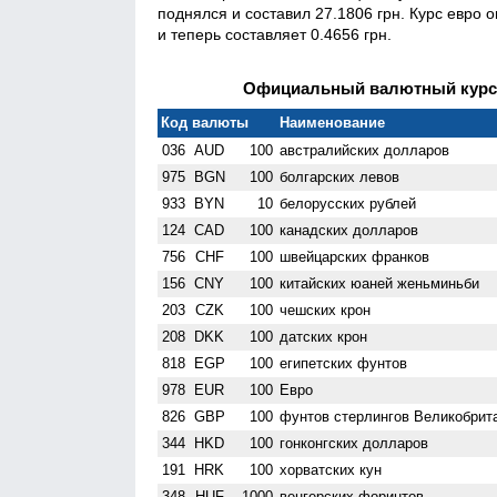
поднялся и составил 27.1806 грн. Курс евро о
и теперь составляет 0.4656 грн.
Официальный валютный курс Н
Код валюты
Наименование
036
AUD
100
австралийских долларов
975
BGN
100
болгарских левов
933
BYN
10
белорусских рублей
124
CAD
100
канадских долларов
756
CHF
100
швейцарских франков
156
CNY
100
китайских юаней женьминьби
203
CZK
100
чешских крон
208
DKK
100
датских крон
818
EGP
100
египетских фунтов
978
EUR
100
Евро
826
GBP
100
фунтов стерлингов Велико­брит
344
HKD
100
гонконгских долларов
191
HRK
100
хорватских кун
348
HUF
1000
венгерских форинтов