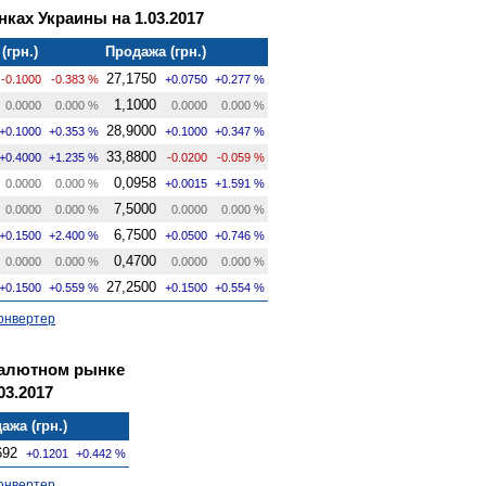
ках Украины на 1.03.2017
(грн.)
Продажа (грн.)
27,1750
-0.1000
-0.383 %
+0.0750
+0.277 %
1,1000
0.0000
0.000 %
0.0000
0.000 %
28,9000
+0.1000
+0.353 %
+0.1000
+0.347 %
33,8800
+0.4000
+1.235 %
-0.0200
-0.059 %
0,0958
0.0000
0.000 %
+0.0015
+1.591 %
7,5000
0.0000
0.000 %
0.0000
0.000 %
6,7500
+0.1500
+2.400 %
+0.0500
+0.746 %
0,4700
0.0000
0.000 %
0.0000
0.000 %
27,2500
+0.1500
+0.559 %
+0.1500
+0.554 %
онвертер
валютном рынке
03.2017
ажа (грн.)
692
+0.1201
+0.442 %
онвертер