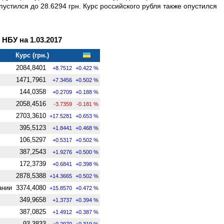
пустился до 28.6294 грн. Курс российского рубля также опустился
БУ на 1.03.2017
Курс (грн.)
2084,8401
+8.7512
+0.422 %
1471,7961
+7.3456
+0.502 %
144,0358
+0.2709
+0.188 %
2058,4516
-3.7359
-0.181 %
2703,3610
+17.5281
+0.653 %
395,5123
+1.8441
+0.468 %
106,5297
+0.5317
+0.502 %
387,2543
+1.9276
+0.500 %
172,3739
+0.6841
+0.398 %
2878,5388
+14.3665
+0.502 %
ании
3374,4080
+15.8570
+0.472 %
349,9658
+1.3737
+0.394 %
387,0825
+1.4912
+0.387 %
93,3833
+0.2970
+0.319 %