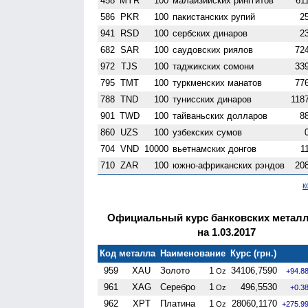
458
MYR
100
малайзийских ринггитов
61
586
PKR
100
пакистанских рупий
2
941
RSD
100
сербских динаров
2
682
SAR
100
саудовских риялов
72
972
TJS
100
таджикских сомони
33
795
TMT
100
туркменских манатов
77
788
TND
100
тунисских динаров
118
901
TWD
100
тайваньских долларов
8
860
UZS
100
узбекских сумов
704
VND
10000
вьетнамских донгов
1
710
ZAR
100
южно-африканских рэндов
20
к
Официальный курс банковских метал
на 1.03.2017
Код металла
Наименование
Курс (грн.)
959
XAU
Золото
1
34106,7590
Oz
+94.8
961
XAG
Серебро
1
496,5530
Oz
+0.3
962
XPT
Платина
1
28060,1170
Oz
+275.9