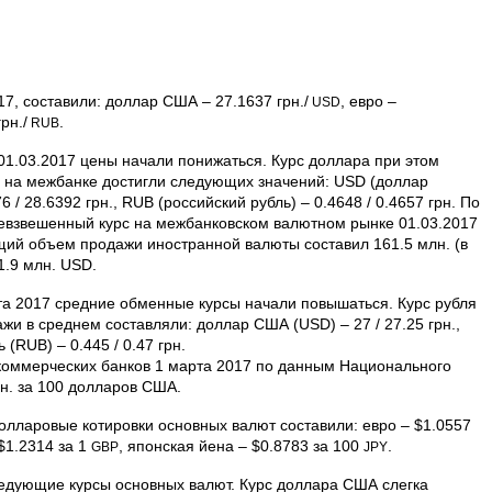
7, составили: доллар США – 27.1637 грн./
, евро –
USD
рн./
.
RUB
1.03.2017 цены начали понижаться. Курс доллара при этом
и на межбанке достигли следующих значений: USD (доллар
6 / 28.6392 грн., RUB (российский рубль) – 0.4648 / 0.4657 грн. По
евзвешенный курс на межбанковском валютном рынке 01.03.2017
бщий объем продажи иностранной валюты составил 161.5 млн. (в
1.9 млн. USD.
та 2017 средние обменные курсы начали повышаться. Курс рубля
ажи в среднем составляли: доллар США (USD) – 27 / 27.25 грн.,
 (RUB) – 0.445 / 0.47 грн.
коммерческих банков 1 марта 2017 по данным Национального
рн. за 100 долларов США.
лларовые котировки основных валют составили: евро – $1.0557
$1.2314 за 1
, японская йена – $0.8783 за 100
.
GBP
JPY
следующие курсы основных валют. Курс доллара США слегка