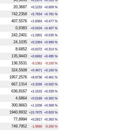
20,3687
+0.1233
+0.609 %
742,2358
+5.7554
+0.781 %
407,5576
+1.9364
+0.477 %
0,8383
+0.0034
+0.407 %
242,2401
+1.2901
+0.535 %
24,1035
+0.2364
+0.990 %
8,6852
+0.0272
+0.314 %
135,9443
+0.6692
+0.495 %
136,5531
-0.1361
-0.100 %
324,5508
+0.4871
+0.150 %
1957,2576
+8.9736
+0.461 %
667,1314
+3.3295
+0.502 %
636,8167
+2.1533
+0.339 %
4,6864
+0.0169
+0.362 %
300,8663
+1.1036
+0.368 %
1940,8932
+15.7875
+0.820 %
77,8994
+0.2817
+0.363 %
749,7952
-1.9560
-0.260 %