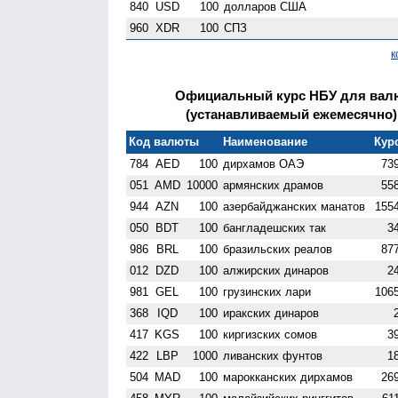
840
USD
100
долларов США
960
XDR
100
СПЗ
к
Официальный курс НБУ для валю
(устанавливаемый ежемесячно) н
Код валюты
Наименование
Курс
784
AED
100
дирхамов ОАЭ
73
051
AMD
10000
армянских драмов
55
944
AZN
100
азербайджанских манатов
155
050
BDT
100
бангладешских так
3
986
BRL
100
бразильских реалов
87
012
DZD
100
алжирских динаров
2
981
GEL
100
грузинских лари
106
368
IQD
100
иракских динаров
417
KGS
100
киргизских сомов
3
422
LBP
1000
ливанских фунтов
1
504
MAD
100
марокканских дирхамов
26