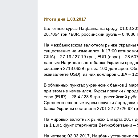
Итоги дня 1.03.2017
Валютные курсы Нацбанка на среду, 01.03.201
28.7854 грн./
, российский рубль – 0.4686 г
EUR
На межбанковском валютном рынке Украины 0
существенно не изменился. К 17:00 котировк
США) – 27.16 / 27.19 грн., EUR (евро) – 28.607
данным Национального банка Украины средн
составил 2718.0639 грн. за 100 долларов. О
эквиваленте USD), из них долларов США – 12
В обменных пунктах украинских банков 1 мар
при этом не изменился. Курсы покупки / прод
евро (EUR) – 28.4 / 28.9 грн., российский рубль
Средневзвешенные курсы покупки / продажи 
банка Украины составили 2701.32 / 2726.92 г
На мировых валютных рынках 1 марта 2017 до
за 1
, фунт стерлингов Великобритании – 
EUR
На четверг, 02.03.2017, Нацбанк установил 