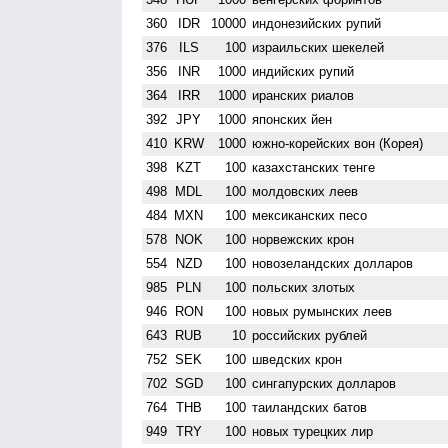
360
IDR
10000
индонезийских рупий
376
ILS
100
израильских шекелей
356
INR
1000
индийских рупий
364
IRR
1000
иранских риалов
392
JPY
1000
японских йен
410
KRW
1000
южно-корейских вон (Корея)
398
KZT
100
казахстанских тенге
498
MDL
100
молдовских леев
484
MXN
100
мексиканских песо
578
NOK
100
норвежских крон
554
NZD
100
ново­зеландских долларов
985
PLN
100
польских злотых
946
RON
100
новых румынских леев
643
RUB
10
российских рублей
752
SEK
100
шведских крон
702
SGD
100
сингапурских долларов
764
THB
100
таиландских батов
949
TRY
100
новых турецких лир