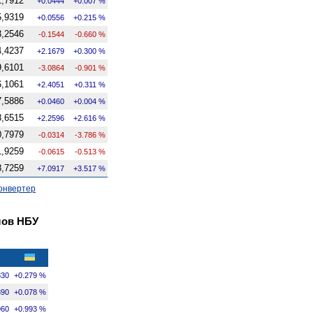
1,7912
+0.0444
+0.007 %
5,9319
+0.0556
+0.215 %
3,2546
-0.1544
-0.660 %
4,4237
+2.1679
+0.300 %
9,6101
-3.0864
-0.901 %
6,1061
+2.4051
+0.311 %
7,5886
+0.0460
+0.004 %
8,6515
+2.2596
+2.616 %
0,7979
-0.0314
-3.786 %
1,9259
-0.0615
-0.513 %
8,7259
+7.0917
+3.517 %
онвертер
лов НБУ
830
+0.279 %
890
+0.078 %
960
+0.993 %