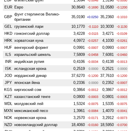
EGP
египетский фунт
1,5094
1,5196
-0.0048
-0.0050
EUR
Евро
30,8640
31,0580
-0.1690
-0.1200
фунт стерлингов Велико­
GBP
35,0190
35,2360
+0.0250
-0.1010
британии
GEL
грузинский лари
10,1770
10,3030
-0.1110
-0.1130
HKD
гонконгский доллар
3,4228
3,4271
-0.0115
-0.0109
HRK
хорватская куна
4,0972
4,1030
-0.0257
-0.0261
HUF
венгерский форинт
0,0991
0,0993
-0.0007
-0.0007
ILS
израильский шекель
7,5809
7,6081
-0.0458
-0.0460
INR
индийская рупия
0,4106
0,4138
-0.0034
-0.0013
ISK
исландская крона
0,2519
0,2521
0.0000
0.0000
JOD
иорданский динар
37,6270
37,7610
-0.1200
-0.1200
JPY
японская йена
0,2336
0,2352
0.0000
-0.0007
KGS
киргизский сом
0,3864
0,3867
-0.0012
-0.0012
KZT
казахстанский тенге
0,0800
0,0801
-0.0003
-0.0003
MDL
молдовский лей
1,5324
1,5335
-0.0075
-0.0075
MXN
мексиканский песо
1,3961
1,4070
-0.0084
-0.0041
NOK
норвежская крона
3,2570
3,2912
-0.0171
-0.0073
NZD
ново­зеландский доллар
18,4060
18,5950
-0.0160
-0.0700