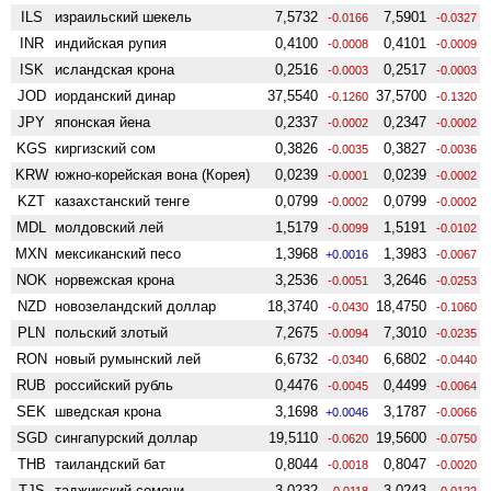
ILS
израильский шекель
7,5732
7,5901
-0.0166
-0.0327
INR
индийская рупия
0,4100
0,4101
-0.0008
-0.0009
ISK
исландская крона
0,2516
0,2517
-0.0003
-0.0003
JOD
иорданский динар
37,5540
37,5700
-0.1260
-0.1320
JPY
японская йена
0,2337
0,2347
-0.0002
-0.0002
KGS
киргизский сом
0,3826
0,3827
-0.0035
-0.0036
KRW
южно-корейская вона (Корея)
0,0239
0,0239
-0.0001
-0.0002
KZT
казахстанский тенге
0,0799
0,0799
-0.0002
-0.0002
MDL
молдовский лей
1,5179
1,5191
-0.0099
-0.0102
MXN
мексиканский песо
1,3968
1,3983
+0.0016
-0.0067
NOK
норвежская крона
3,2536
3,2646
-0.0051
-0.0253
NZD
ново­зеландский доллар
18,3740
18,4750
-0.0430
-0.1060
PLN
польский злотый
7,2675
7,3010
-0.0094
-0.0235
RON
новый румынский лей
6,6732
6,6802
-0.0340
-0.0440
RUB
российский рубль
0,4476
0,4499
-0.0045
-0.0064
SEK
шведская крона
3,1698
3,1787
+0.0046
-0.0066
SGD
сингапурский доллар
19,5110
19,5600
-0.0620
-0.0750
THB
таиландский бат
0,8044
0,8047
-0.0018
-0.0020
TJS
таджикский сомони
3,0232
3,0243
-0.0118
-0.0122