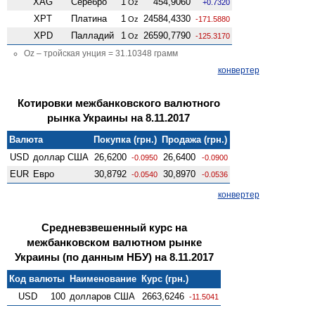
XAG
Серебро
1
454,9060
Oz
+0.7320
XPT
Платина
1
24584,4330
Oz
-171.5880
XPD
Палладий
1
26590,7790
Oz
-125.3170
Oz – тройская унция = 31.10348 грамм
конвертер
Котировки межбанковского валютного
рынка Украины на 8.11.2017
Валюта
Покупка (грн.)
Продажа (грн.)
USD
доллар США
26,6200
26,6400
-0.0950
-0.0900
EUR
Евро
30,8792
30,8970
-0.0540
-0.0536
конвертер
Средневзвешенный курс на
межбанковском валютном рынке
Украины (по данным НБУ) на 8.11.2017
Код валюты
Наименование
Курс (грн.)
USD
100
долларов США
2663,6246
-11.5041