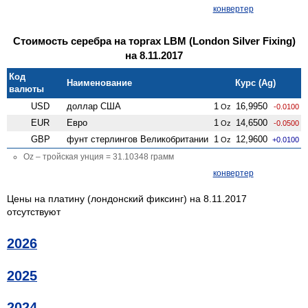
конвертер
Стоимость серебра на торгах LBM (London Silver Fixing)
на 8.11.2017
Код
Наименование
Курс (Ag)
валюты
USD
доллар США
1
16,9950
Oz
-0.0100
EUR
Евро
1
14,6500
Oz
-0.0500
GBP
фунт стерлингов Велико­британии
1
12,9600
Oz
+0.0100
Oz – тройская унция = 31.10348 грамм
конвертер
Цены на платину (лондонский фиксинг) на 8.11.2017
отсутствуют
2026
2025
2024