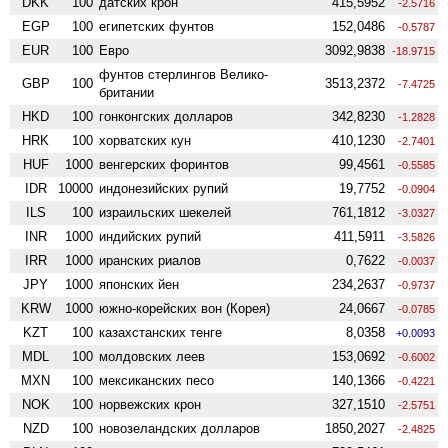
DKK
100
датских крон
415,5952
-2.5716
EGP
100
египетских фунтов
152,0486
-0.5787
EUR
100
Евро
3092,9838
-18.9715
фунтов стерлингов Велико­
GBP
100
3513,2372
-7.4725
британии
HKD
100
гонконгских долларов
342,8230
-1.2828
HRK
100
хорватских кун
410,1230
-2.7401
HUF
1000
венгерских форинтов
99,4561
-0.5585
IDR
10000
индонезийских рупий
19,7752
-0.0904
ILS
100
израильских шекелей
761,1812
-3.0327
INR
1000
индийских рупий
411,5911
-3.5826
IRR
1000
иранских риалов
0,7622
-0.0037
JPY
1000
японских йен
234,2637
-0.9737
KRW
1000
южно-корейских вон (Корея)
24,0667
-0.0785
KZT
100
казахстанских тенге
8,0358
+0.0093
MDL
100
молдовских леев
153,0692
-0.6002
MXN
100
мексиканских песо
140,1366
-0.4221
NOK
100
норвежских крон
327,1510
-2.5751
NZD
100
ново­зеландских долларов
1850,2027
-2.4825