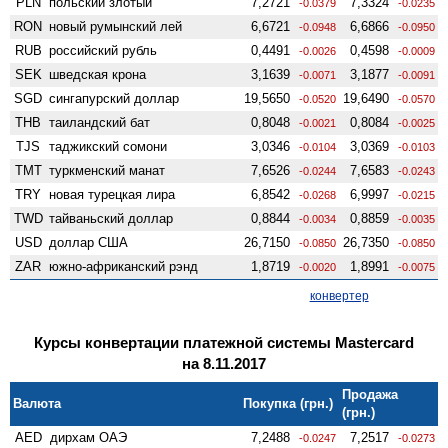
PLN
польский злотый
7,2721
7,3324
-0.0379
-0.0235
RON
новый румынский лей
6,6721
6,6866
-0.0948
-0.0950
RUB
российский рубль
0,4491
0,4598
-0.0026
-0.0009
SEK
шведская крона
3,1639
3,1877
-0.0071
-0.0091
SGD
сингапурский доллар
19,5650
19,6490
-0.0520
-0.0570
THB
таиландский бат
0,8048
0,8084
-0.0021
-0.0025
TJS
таджикский сомони
3,0346
3,0369
-0.0104
-0.0103
TMT
туркменский манат
7,6526
7,6583
-0.0244
-0.0243
TRY
новая турецкая лира
6,8542
6,9997
-0.0268
-0.0215
TWD
тайваньский доллар
0,8844
0,8859
-0.0034
-0.0035
USD
доллар США
26,7150
26,7350
-0.0850
-0.0850
ZAR
южно-африканский рэнд
1,8719
1,8991
-0.0020
-0.0075
конвертер
Курсы конвертации платежной системы Mastercard
на 8.11.2017
Продажа
Валюта
Покупка (грн.)
(грн.)
AED
дирхам ОАЭ
7,2488
7,2517
-0.0247
-0.0273