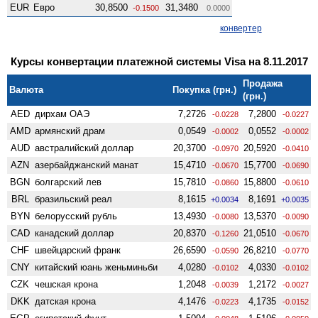
EUR
Евро
30,8500
31,3480
-0.1500
0.0000
конвертер
Курсы конвертации платежной системы Visa на 8.11.2017
Продажа
Валюта
Покупка (грн.)
(грн.)
AED
дирхам ОАЭ
7,2726
7,2800
-0.0228
-0.0227
AMD
армянский драм
0,0549
0,0552
-0.0002
-0.0002
AUD
австралийский доллар
20,3700
20,5920
-0.0970
-0.0410
AZN
азербайджанский манат
15,4710
15,7700
-0.0670
-0.0690
BGN
болгарский лев
15,7810
15,8800
-0.0860
-0.0610
BRL
бразильский реал
8,1615
8,1691
+0.0034
+0.0035
BYN
белорусский рубль
13,4930
13,5370
-0.0080
-0.0090
CAD
канадский доллар
20,8370
21,0510
-0.1260
-0.0670
CHF
швейцарский франк
26,6590
26,8210
-0.0590
-0.0770
CNY
китайский юань женьминьби
4,0280
4,0330
-0.0102
-0.0102
CZK
чешская крона
1,2048
1,2172
-0.0039
-0.0027
DKK
датская крона
4,1476
4,1735
-0.0223
-0.0152