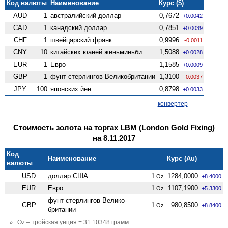
Код валюты
Наименование
Курс ($)
AUD
1
австралийский доллар
0,7672
+0.0042
CAD
1
канадский доллар
0,7851
+0.0039
CHF
1
швейцарский франк
0,9996
-0.0011
CNY
10
китайских юаней женьминьби
1,5088
+0.0028
EUR
1
Евро
1,1585
+0.0009
GBP
1
фунт стерлингов Велико­британии
1,3100
-0.0037
JPY
100
японских йен
0,8798
+0.0033
конвертер
Стоимость золота на торгах LBM (London Gold Fixing)
на 8.11.2017
Код
Наименование
Курс (Au)
валюты
USD
доллар США
1
1284,0000
Oz
+8.4000
EUR
Евро
1
1107,1900
Oz
+5.3300
фунт стерлингов Велико­
GBP
1
980,8500
Oz
+8.8400
британии
Oz – тройская унция = 31.10348 грамм