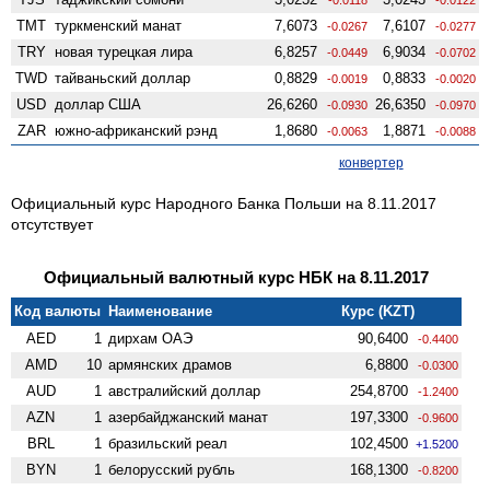
TMT
туркменский манат
7,6073
7,6107
-0.0267
-0.0277
TRY
новая турецкая лира
6,8257
6,9034
-0.0449
-0.0702
TWD
тайваньский доллар
0,8829
0,8833
-0.0019
-0.0020
USD
доллар США
26,6260
26,6350
-0.0930
-0.0970
ZAR
южно-африканский рэнд
1,8680
1,8871
-0.0063
-0.0088
конвертер
Официальный курс Народного Банка Польши на 8.11.2017
отсутствует
Официальный валютный курс НБК на 8.11.2017
Код валюты
Наименование
Курс (KZT)
AED
1
дирхам ОАЭ
90,6400
-0.4400
AMD
10
армянских драмов
6,8800
-0.0300
AUD
1
австралийский доллар
254,8700
-1.2400
AZN
1
азербайджанский манат
197,3300
-0.9600
BRL
1
бразильский реал
102,4500
+1.5200
BYN
1
белорусский рубль
168,1300
-0.8200