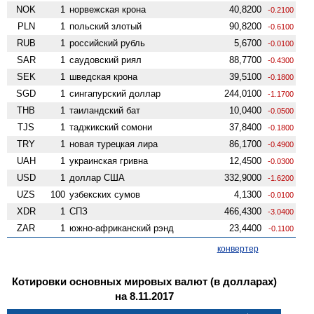
NOK
1
норвежская крона
40,8200
-0.2100
PLN
1
польский злотый
90,8200
-0.6100
RUB
1
российский рубль
5,6700
-0.0100
SAR
1
саудовский риял
88,7700
-0.4300
SEK
1
шведская крона
39,5100
-0.1800
SGD
1
сингапурский доллар
244,0100
-1.1700
THB
1
таиландский бат
10,0400
-0.0500
TJS
1
таджикский сомони
37,8400
-0.1800
TRY
1
новая турецкая лира
86,1700
-0.4900
UAH
1
украинская гривна
12,4500
-0.0300
USD
1
доллар США
332,9000
-1.6200
UZS
100
узбекских сумов
4,1300
-0.0100
XDR
1
СПЗ
466,4300
-3.0400
ZAR
1
южно-африканский рэнд
23,4400
-0.1100
конвертер
Котировки основных мировых валют (в долларах)
на 8.11.2017