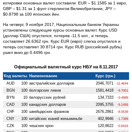
котировки основных валют составили: EUR – $1.1585 за 1 евро,
GBP – $1.31 за 1 фунт стерлингов Великобритании, JPY –
$0.8798 за 100 японских йен.
На четверг, 9 ноября 2017, Национальным банком Украины
установлены следующие курсы основных валют. Курс USD
(доллар США) опустился, потеряв -11.5 коп., и теперь
составляет 26.6362 грн. Курс EUR (евро) слегка опустился и
теперь составляет 30.8714 грн. Курс RUB (российский рубль)
ушел вниз до 0.4496 грн.
Официальный валютный курс НБУ на 8.11.2017
Код валюты
Наименование
Курс (грн.)
AUD
100
австралийских долларов
2046,7071
-11.4644
BGN
100
болгарских левов
1581,4418
-9.7001
BYN
10
белорусских рублей
134,7333
-0.4989
CAD
100
канадских долларов
2095,3755
-9.1456
CHF
100
швейцарских франков
2676,2861
-8.0539
CNY
100
китайских юаней женьминьби
402,9946
-1.7389
CZK
100
чешских крон
120,8622
-0.6416