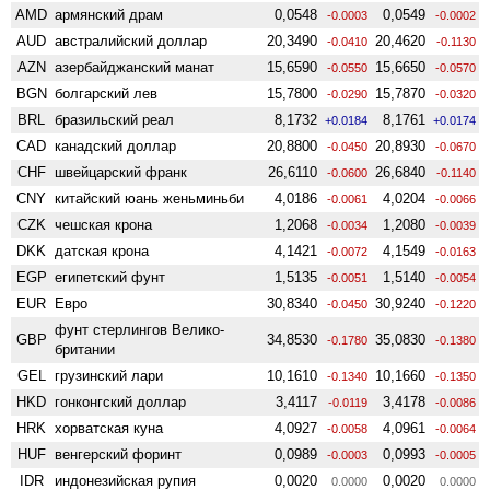
AMD
армянский драм
0,0548
0,0549
-0.0003
-0.0002
AUD
австралийский доллар
20,3490
20,4620
-0.0410
-0.1130
AZN
азербайджанский манат
15,6590
15,6650
-0.0550
-0.0570
BGN
болгарский лев
15,7800
15,7870
-0.0290
-0.0320
BRL
бразильский реал
8,1732
8,1761
+0.0184
+0.0174
CAD
канадский доллар
20,8800
20,8930
-0.0450
-0.0670
CHF
швейцарский франк
26,6110
26,6840
-0.0600
-0.1140
CNY
китайский юань женьминьби
4,0186
4,0204
-0.0061
-0.0066
CZK
чешская крона
1,2068
1,2080
-0.0034
-0.0039
DKK
датская крона
4,1421
4,1549
-0.0072
-0.0163
EGP
египетский фунт
1,5135
1,5140
-0.0051
-0.0054
EUR
Евро
30,8340
30,9240
-0.0450
-0.1220
фунт стерлингов Велико­
GBP
34,8530
35,0830
-0.1780
-0.1380
британии
GEL
грузинский лари
10,1610
10,1660
-0.1340
-0.1350
HKD
гонконгский доллар
3,4117
3,4178
-0.0119
-0.0086
HRK
хорватская куна
4,0927
4,0961
-0.0058
-0.0064
HUF
венгерский форинт
0,0989
0,0993
-0.0003
-0.0005
IDR
индонезийская рупия
0,0020
0,0020
0.0000
0.0000