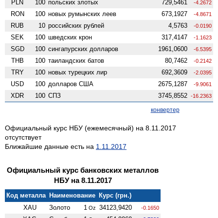
PLN
100
польских злотых
729,5461
-4.2672
RON
100
новых румынских леев
673,1927
-4.8671
RUB
10
российских рублей
4,5763
-0.0190
SEK
100
шведских крон
317,4147
-1.1623
SGD
100
сингапурских долларов
1961,0600
-6.5395
THB
100
таиландских батов
80,7462
-0.2142
TRY
100
новых турецких лир
692,3609
-2.0395
USD
100
долларов США
2675,1287
-9.9061
XDR
100
СПЗ
3745,8552
-16.2363
конвертер
Официальный курс НБУ (ежемесячный) на 8.11.2017
отсутствует
Ближайшие данные есть на
1.11.2017
Официальный курс банковских металлов
НБУ на 8.11.2017
Код металла
Наименование
Курс (грн.)
XAU
Золото
1
34123,9420
Oz
-0.1650