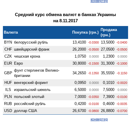
конвертер
Средний курс обмена валют в банках Украины
на 8.11.2017
Продажа
Валюта
Покупка (грн.)
(грн.)
BYN
белорусский рубль
13,4100
13,5000
-0.0300
-0.0400
CHF
швейцарский франк
26,2000
27,0500
-0.0500
-0.0500
CZK
чешская крона
1,0750
1,2300
0.0000
0.0000
EUR
Евро
30,8000
31,3000
-0.1500
-0.1000
фунт стерлингов Велико­
GBP
34,2650
35,5550
-0.1350
-0.1150
британии
HUF
венгерский форинт
0,0950
0,1010
0.0000
-0.0020
ILS
израильский шекель
6,5000
7,5000
0.0000
0.0000
PLN
польский злотый
7,0000
7,3900
-0.0350
-0.0100
RUB
российский рубль
0,4200
0,4600
-0.0100
-0.0035
USD
доллар США
26,6700
26,8800
-0.0800
-0.0700
конвертер