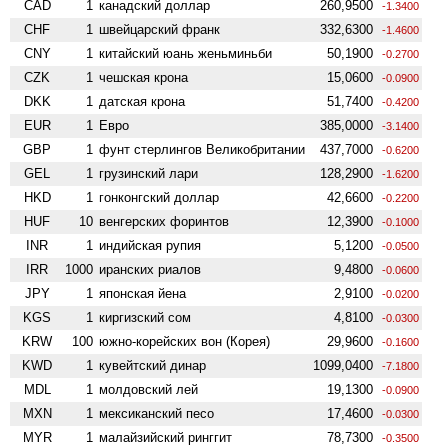
CAD
1
канадский доллар
260,9500
-1.3400
CHF
1
швейцарский франк
332,6300
-1.4600
CNY
1
китайский юань женьминьби
50,1900
-0.2700
CZK
1
чешская крона
15,0600
-0.0900
DKK
1
датская крона
51,7400
-0.4200
EUR
1
Евро
385,0000
-3.1400
GBP
1
фунт стерлингов Велико­британии
437,7000
-0.6200
GEL
1
грузинский лари
128,2900
-1.6200
HKD
1
гонконгский доллар
42,6600
-0.2200
HUF
10
венгерских форинтов
12,3900
-0.1000
INR
1
индийская рупия
5,1200
-0.0500
IRR
1000
иранских риалов
9,4800
-0.0600
JPY
1
японская йена
2,9100
-0.0200
KGS
1
киргизский сом
4,8100
-0.0300
KRW
100
южно-корейских вон (Корея)
29,9600
-0.1600
KWD
1
кувейтский динар
1099,0400
-7.1800
MDL
1
молдовский лей
19,1300
-0.0900
MXN
1
мексиканский песо
17,4600
-0.0300
MYR
1
малайзийский ринггит
78,7300
-0.3500