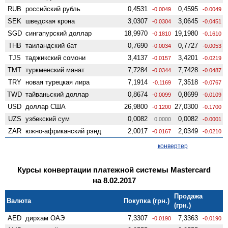
RUB
российский рубль
0,4531
0,4595
-0.0049
-0.0049
SEK
шведская крона
3,0307
3,0645
-0.0304
-0.0451
SGD
сингапурский доллар
18,9970
19,1980
-0.1810
-0.1610
THB
таиландский бат
0,7690
0,7727
-0.0034
-0.0053
TJS
таджикский сомони
3,4137
3,4201
-0.0157
-0.0219
TMT
туркменский манат
7,7284
7,7428
-0.0344
-0.0487
TRY
новая турецкая лира
7,1914
7,3518
-0.1169
-0.0767
TWD
тайваньский доллар
0,8674
0,8699
-0.0099
-0.0109
USD
доллар США
26,9800
27,0300
-0.1200
-0.1700
UZS
узбекский сум
0,0082
0,0082
0.0000
-0.0001
ZAR
южно-африканский рэнд
2,0017
2,0349
-0.0167
-0.0210
конвертер
Курсы конвертации платежной системы Mastercard
на 8.02.2017
Продажа
Валюта
Покупка (грн.)
(грн.)
AED
дирхам ОАЭ
7,3307
7,3363
-0.0190
-0.0190