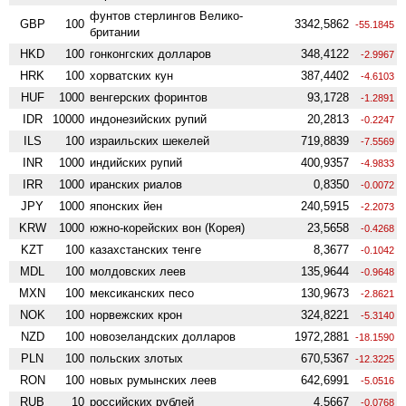
фунтов стерлингов Велико­
GBP
100
3342,5862
-55.1845
британии
HKD
100
гонконгских долларов
348,4122
-2.9967
HRK
100
хорватских кун
387,4402
-4.6103
HUF
1000
венгерских форинтов
93,1728
-1.2891
IDR
10000
индонезийских рупий
20,2813
-0.2247
ILS
100
израильских шекелей
719,8839
-7.5569
INR
1000
индийских рупий
400,9357
-4.9833
IRR
1000
иранских риалов
0,8350
-0.0072
JPY
1000
японских йен
240,5915
-2.2073
KRW
1000
южно-корейских вон (Корея)
23,5658
-0.4268
KZT
100
казахстанских тенге
8,3677
-0.1042
MDL
100
молдовских леев
135,9644
-0.9648
MXN
100
мексиканских песо
130,9673
-2.8621
NOK
100
норвежских крон
324,8221
-5.3140
NZD
100
ново­зеландских долларов
1972,2881
-18.1590
PLN
100
польских злотых
670,5367
-12.3225
RON
100
новых румынских леев
642,6991
-5.0516
RUB
10
российских рублей
4,5667
-0.0768