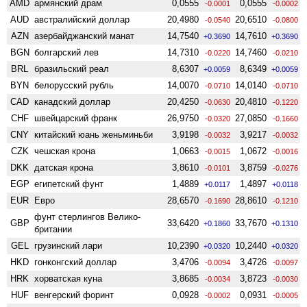
AMD
армянский драм
0,0555
0,0555
-0.0001
-0.0002
AUD
австралийский доллар
20,4980
20,6510
-0.0540
-0.0800
AZN
азербайджанский манат
14,7540
14,7610
+0.3690
+0.3690
BGN
болгарский лев
14,7310
14,7460
-0.0220
-0.0210
BRL
бразильский реал
8,6307
8,6349
+0.0059
+0.0059
BYN
белорусский рубль
14,0070
14,0140
-0.0710
-0.0710
CAD
канадский доллар
20,4250
20,4810
-0.0630
-0.1220
CHF
швейцарский франк
26,9750
27,0850
-0.0320
-0.1660
CNY
китайский юань женьминьби
3,9198
3,9217
-0.0032
-0.0032
CZK
чешская крона
1,0663
1,0672
-0.0015
-0.0016
DKK
датская крона
3,8610
3,8759
-0.0101
-0.0276
EGP
египетский фунт
1,4889
1,4897
+0.0117
+0.0118
EUR
Евро
28,6570
28,8610
-0.1690
-0.1210
фунт стерлингов Велико­
GBP
33,6420
33,7670
+0.1860
+0.1310
британии
GEL
грузинский лари
10,2390
10,2440
+0.0320
+0.0320
HKD
гонконгский доллар
3,4706
3,4726
-0.0094
-0.0097
HRK
хорватская куна
3,8685
3,8723
-0.0034
-0.0030
HUF
венгерский форинт
0,0928
0,0931
-0.0002
-0.0005