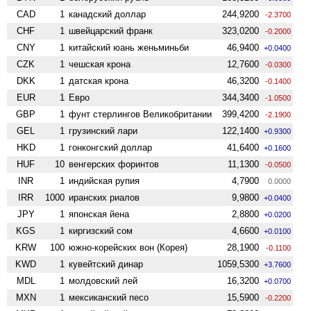
CAD
1
канадский доллар
244,9200
-2.3700
CHF
1
швейцарский франк
323,0200
-0.2000
CNY
1
китайский юань женьминьби
46,9400
+0.0400
CZK
1
чешская крона
12,7600
-0.0300
DKK
1
датская крона
46,3200
-0.1400
EUR
1
Евро
344,3400
-1.0500
GBP
1
фунт стерлингов Велико­британии
399,4200
-2.1900
GEL
1
грузинский лари
122,1400
+0.9300
HKD
1
гонконгский доллар
41,6400
+0.1600
HUF
10
венгерских форинтов
11,1300
-0.0500
INR
1
индийская рупия
4,7900
0.0000
IRR
1000
иранских риалов
9,9800
+0.0400
JPY
1
японская йена
2,8800
+0.0200
KGS
1
киргизский сом
4,6600
+0.0100
KRW
100
южно-корейских вон (Корея)
28,1900
-0.1100
KWD
1
кувейтский динар
1059,5300
+3.7600
MDL
1
молдовский лей
16,3200
+0.0700
MXN
1
мексиканский песо
15,5900
-0.2200