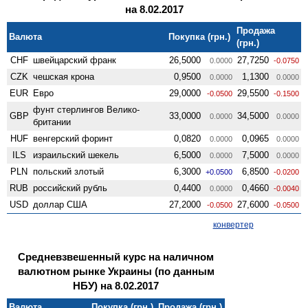
на 8.02.2017
Продажа
Валюта
Покупка (грн.)
(грн.)
CHF
швейцарский франк
26,5000
27,7250
0.0000
-0.0750
CZK
чешская крона
0,9500
1,1300
0.0000
0.0000
EUR
Евро
29,0000
29,5500
-0.0500
-0.1500
фунт стерлингов Велико­
GBP
33,0000
34,5000
0.0000
0.0000
британии
HUF
венгерский форинт
0,0820
0,0965
0.0000
0.0000
ILS
израильский шекель
6,5000
7,5000
0.0000
0.0000
PLN
польский злотый
6,3000
6,8500
+0.0500
-0.0200
RUB
российский рубль
0,4400
0,4660
0.0000
-0.0040
USD
доллар США
27,2000
27,6000
-0.0500
-0.0500
конвертер
Средневзвешенный курс на наличном
валютном рынке Украины (по данным
НБУ) на 8.02.2017
Валюта
Покупка (грн.)
Продажа (грн.)