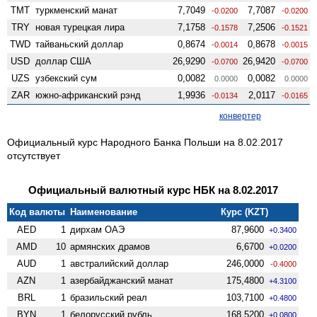
TMT
туркменский манат
7,7049
7,7087
-0.0200
-0.0200
TRY
новая турецкая лира
7,1758
7,2506
-0.1578
-0.1521
TWD
тайваньский доллар
0,8674
0,8678
-0.0014
-0.0015
USD
доллар США
26,9290
26,9420
-0.0700
-0.0700
UZS
узбекский сум
0,0082
0,0082
0.0000
0.0000
ZAR
южно-африканский рэнд
1,9936
2,0117
-0.0134
-0.0165
конвертер
Официальный курс Народного Банка Польши на 8.02.2017
отсутствует
Официальный валютный курс НБК на 8.02.2017
Код валюты
Наименование
Курс (KZT)
AED
1
дирхам ОАЭ
87,9600
+0.3400
AMD
10
армянских драмов
6,6700
+0.0200
AUD
1
австралийский доллар
246,0000
-0.4000
AZN
1
азербайджанский манат
175,4800
+4.3100
BRL
1
бразильский реал
103,7100
+0.4800
BYN
1
белорусский рубль
168,5200
+0.0800