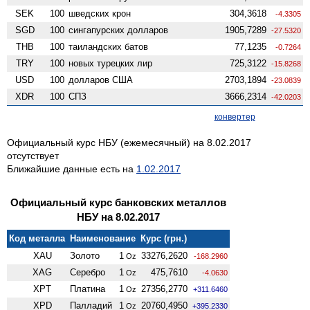
SEK
100
шведских крон
304,3618
-4.3305
SGD
100
сингапурских долларов
1905,7289
-27.5320
THB
100
таиландских батов
77,1235
-0.7264
TRY
100
новых турецких лир
725,3122
-15.8268
USD
100
долларов США
2703,1894
-23.0839
XDR
100
СПЗ
3666,2314
-42.0203
конвертер
Официальный курс НБУ (ежемесячный) на 8.02.2017
отсутствует
Ближайшие данные есть на
1.02.2017
Официальный курс банковских металлов
НБУ на 8.02.2017
Код металла
Наименование
Курс (грн.)
XAU
Золото
1
33276,2620
Oz
-168.2960
XAG
Серебро
1
475,7610
Oz
-4.0630
XPT
Платина
1
27356,2770
Oz
+311.6460
XPD
Палладий
1
20760,4950
Oz
+395.2330