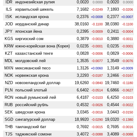
IDR
индонезийская рупия
0,0020
0,0020
0.0000
0.0000
ILS
израильский шекель
7,1682
7,1893
-0.0249
-0.0206
ISK
исландская крона
0,2376
0,2377
+0.0008
+0.0007
JOD
иорданский динар
38,0160
38,0380
-0.1100
-0.1100
JPY
японская йена
0,2395
0,2411
-0.0009
-0.0004
KGS
киргизский сом
0,3879
0,3880
-0.0010
-0.0011
KRW
южно-корейская вона (Корея)
0,0235
0,0235
-0.0001
-0.0001
KZT
казахстанский тенге
0,0828
0,0829
-0.0006
-0.0006
MDL
молдовский лей
1,3535
1,3549
-0.0077
-0.0076
MXN
мексиканский песо
1,3126
1,3149
+0.0060
+0.0009
NOK
норвежская крона
3,2293
3,2466
-0.0187
-0.0167
NZD
ново­зеландский доллар
19,6260
19,7460
-0.0840
-0.1180
PLN
польский злотый
6,6402
6,6866
-0.0514
-0.0627
RON
новый румынский лей
6,4187
6,4250
-0.0103
-0.0103
RUB
российский рубль
0,4532
0,4544
-0.0026
-0.0022
SEK
шведская крона
3,0345
3,0443
-0.0016
-0.0150
SGD
сингапурский доллар
18,9920
19,0320
-0.0290
-0.1380
THB
таиландский бат
0,7692
0,7695
-0.0015
-0.0016
TJS
таджикский сомони
3,4072
3,4089
-0.0088
-0.0088