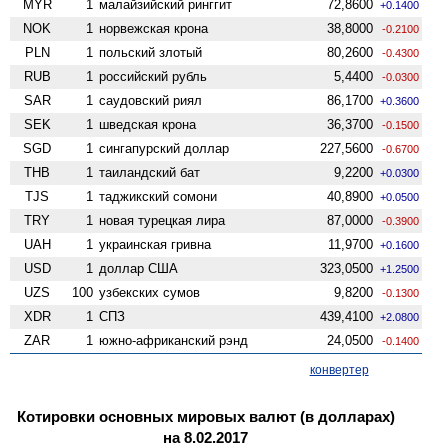
MYR
1
малайзийский ринггит
72,8600
+0.1400
NOK
1
норвежская крона
38,8000
-0.2100
PLN
1
польский злотый
80,2600
-0.4300
RUB
1
российский рубль
5,4400
-0.0300
SAR
1
саудовский риял
86,1700
+0.3600
SEK
1
шведская крона
36,3700
-0.1500
SGD
1
сингапурский доллар
227,5600
-0.6700
THB
1
таиландский бат
9,2200
+0.0300
TJS
1
таджикский сомони
40,8900
+0.0500
TRY
1
новая турецкая лира
87,0000
-0.3900
UAH
1
украинская гривна
11,9700
+0.1600
USD
1
доллар США
323,0500
+1.2500
UZS
100
узбекских сумов
9,8200
-0.1300
XDR
1
СПЗ
439,4100
+2.0800
ZAR
1
южно-африканский рэнд
24,0500
-0.1400
конвертер
Котировки основных мировых валют (в долларах)
на 8.02.2017