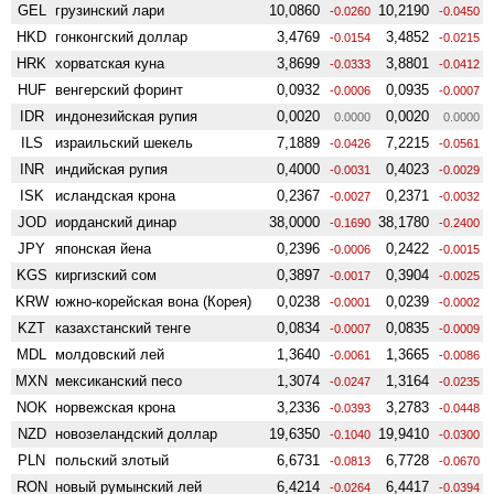
GEL
грузинский лари
10,0860
10,2190
-0.0260
-0.0450
HKD
гонконгский доллар
3,4769
3,4852
-0.0154
-0.0215
HRK
хорватская куна
3,8699
3,8801
-0.0333
-0.0412
HUF
венгерский форинт
0,0932
0,0935
-0.0006
-0.0007
IDR
индонезийская рупия
0,0020
0,0020
0.0000
0.0000
ILS
израильский шекель
7,1889
7,2215
-0.0426
-0.0561
INR
индийская рупия
0,4000
0,4023
-0.0031
-0.0029
ISK
исландская крона
0,2367
0,2371
-0.0027
-0.0032
JOD
иорданский динар
38,0000
38,1780
-0.1690
-0.2400
JPY
японская йена
0,2396
0,2422
-0.0006
-0.0015
KGS
киргизский сом
0,3897
0,3904
-0.0017
-0.0025
KRW
южно-корейская вона (Корея)
0,0238
0,0239
-0.0001
-0.0002
KZT
казахстанский тенге
0,0834
0,0835
-0.0007
-0.0009
MDL
молдовский лей
1,3640
1,3665
-0.0061
-0.0086
MXN
мексиканский песо
1,3074
1,3164
-0.0247
-0.0235
NOK
норвежская крона
3,2336
3,2783
-0.0393
-0.0448
NZD
ново­зеландский доллар
19,6350
19,9410
-0.1040
-0.0300
PLN
польский злотый
6,6731
6,7728
-0.0813
-0.0670
RON
новый румынский лей
6,4214
6,4417
-0.0264
-0.0394