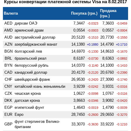
Курсы конвертации платежной системы Visa на 8.02.2017
Продажа
Валюта
Покупка (грн.)
(грн.)
AED
дирхам ОАЭ
7,3447
7,3603
-0.0323
-0.0459
AMD
армянский драм
0,0554
0,0557
-0.0003
-0.0004
AUD
австралийский доллар
20,5120
20,7730
-0.1510
-0.1550
AZN
азербайджанский манат
14,1380
14,4790
+0.1880
+0.1710
BGN
болгарский лев
14,6970
14,8610
-0.1330
-0.1670
BRL
бразильский реал
8,6187
8,6363
-0.0730
-0.0892
BYN
белорусский рубль
14,0370
14,1000
-0.1140
-0.1410
CAD
канадский доллар
20,4170
20,6760
-0.2120
-0.2390
CHF
швейцарский франк
26,9530
27,3090
-0.2420
-0.1740
CNY
китайский юань женьминьби
3,9239
3,9331
-0.0242
-0.0316
CZK
чешская крона
1,0627
1,0767
-0.0098
-0.0116
DKK
датская крона
3,8663
3,9082
-0.0346
-0.0420
EGP
египетский фунт
1,4643
1,4790
-0.0019
-0.0039
EUR
Евро
28,7450
29,0650
-0.2600
-0.3270
фунт стерлингов Велико­
GBP
33,3070
33,9220
-0.3630
-0.1210
британии