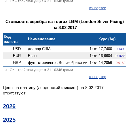
Oz – тройская унция = 31.10348 грамм
конвертер
Стоимость серебра на торгах LBM (London Silver Fixing)
на 8.02.2017
Код
Наименование
Курс (Ag)
валюты
USD
доллар США
1
17,7400
Oz
+0.1400
EUR
Евро
1
16,6604
Oz
+0.1686
GBP
фунт стерлингов Велико­британии
1
14,2056
Oz
-0.0132
Oz – тройская унция = 31.10348 грамм
конвертер
Цены на платину (лондонский фиксинг) на 8.02.2017
отсутствуют
2026
2025