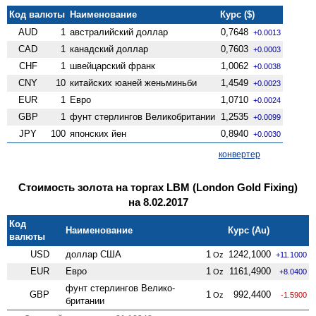
Код валюты
Наименование
Курс ($)
AUD
1
австралийский доллар
0,7648
+0.0013
CAD
1
канадский доллар
0,7603
+0.0003
CHF
1
швейцарский франк
1,0062
+0.0038
CNY
10
китайских юаней женьминьби
1,4549
+0.0023
EUR
1
Евро
1,0710
+0.0024
GBP
1
фунт стерлингов Велико­британии
1,2535
+0.0099
JPY
100
японских йен
0,8940
+0.0030
конвертер
Стоимость золота на торгах LBM (London Gold Fixing)
на 8.02.2017
Код
Наименование
Курс (Au)
валюты
USD
доллар США
1
1242,1000
Oz
+11.1000
EUR
Евро
1
1161,4900
Oz
+8.0400
фунт стерлингов Велико­
GBP
1
992,4400
Oz
-1.5900
британии