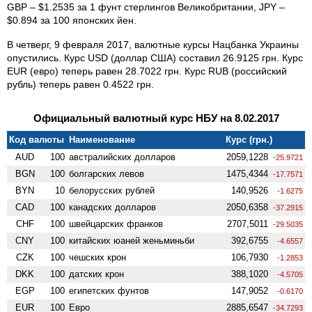
GBP – $1.2535 за 1 фунт стерлингов Великобритании, JPY –
$0.894 за 100 японских йен.
В четверг, 9 февраля 2017, валютные курсы Нацбанка Украины
опустились. Курс USD (доллар США) составил 26.9125 грн. Курс
EUR (евро) теперь равен 28.7022 грн. Курс RUB (российский
рубль) теперь равен 0.4522 грн.
Официальный валютный курс НБУ на 8.02.2017
Код валюты
Наименование
Курс (грн.)
AUD
100
австралийских долларов
2059,1228
-25.9721
BGN
100
болгарских левов
1475,4344
-17.7571
BYN
10
белорусских рублей
140,9526
-1.6275
CAD
100
канадских долларов
2050,6358
-37.2915
CHF
100
швейцарских франков
2707,5011
-29.5035
CNY
100
китайских юаней женьминьби
392,6755
-4.6557
CZK
100
чешских крон
106,7930
-1.2853
DKK
100
датских крон
388,1020
-4.5705
EGP
100
египетских фунтов
147,9052
-0.6170
EUR
100
Евро
2885,6547
-34.7293