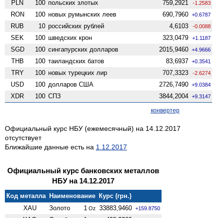
PLN
100
польских злотых
759,2921
-1.2583
RON
100
новых румынских леев
690,7960
+0.6787
RUB
10
российских рублей
4,6103
-0.0088
SEK
100
шведских крон
323,0479
+1.1187
SGD
100
сингапурских долларов
2015,9460
+4.9666
THB
100
таиландских батов
83,6937
+0.3541
TRY
100
новых турецких лир
707,3323
-2.6274
USD
100
долларов США
2726,7490
+9.0384
XDR
100
СПЗ
3844,2004
+9.3147
конвертер
Официальный курс НБУ (ежемесячный) на 14.12.2017
отсутствует
Ближайшие данные есть на
1.12.2017
Официальный курс банковских металлов
НБУ на 14.12.2017
Код металла
Наименование
Курс (грн.)
XAU
Золото
1
33883,9460
Oz
+159.8750