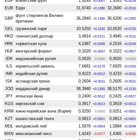
EGP
египетский фунт
1,5245
1,5353
+0.0047
+0.0039
EUR
Евро
31,9740
32,2680
+0.1380
+0.2010
фунт стерлингов Велико­
GBP
36,2840
36,6200
+0.1390
+0.2350
британии
GEL
грузинский лари
10,5250
10,6520
+0.1150
+0.0720
HKD
гонконгский доллар
3,4914
3,4945
+0.0121
+0.0111
HRK
хорватская куна
4,2487
4,2516
+0.0256
+0.0239
HUF
венгерский форинт
0,1020
0,1022
+0.0007
+0.0007
IDR
индонезийская рупия
0,0020
0,0020
0.0000
0.0000
ILS
израильский шекель
7,6681
7,6925
+0.0178
+0.0150
INR
индийская рупия
0,4223
0,4233
+0.0012
+0.0011
ISK
исландская крона
0,2604
0,2605
+0.0011
+0.0011
JOD
иорданский динар
38,3940
38,5170
+0.1260
+0.1130
JPY
японская йена
0,2400
0,2425
+0.0012
+0.0027
KGS
киргизский сом
0,3917
0,3919
+0.0013
+0.0012
KRW
южно-корейская вона (Корея)
0,0250
0,0251
0.0000
+0.0001
KZT
казахстанский тенге
0,0813
0,0813
+0.0001
+0.0001
MDL
молдовский лей
1,5878
1,5884
+0.0054
+0.0048
MXN
мексиканский песо
1,4243
1,4365
-0.0077
-0.0035