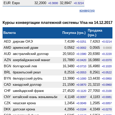
EUR
Евро
32,2000
32,8947
+0.3000
+0.3214
конвертер
Курсы конвертации платежной системы Visa на 14.12.2017
Продажа
Валюта
Покупка (грн.)
(грн.)
AED
дирхам ОАЭ
7,4199
7,4263
+0.0251
+0.0214
AMD
армянский драм
0,0562
0,0565
+0.0002
0.0000
AUD
австралийский доллар
20,5810
20,8380
+0.1580
+0.2220
AZN
азербайджанский манат
15,7880
16,0880
+0.0420
+0.0370
BGN
болгарский лев
16,3480
16,4980
+0.0710
+0.1020
BRL
бразильский реал
8,2516
8,2561
+0.0553
+0.0522
BYN
белорусский рубль
13,3990
13,4430
+0.1000
+0.0950
CAD
канадский доллар
21,1590
21,3210
+0.0870
+0.0960
CHF
швейцарский франк
27,4520
27,7050
+0.1120
+0.2100
CNY
китайский юань женьминьби
4,1148
4,1183
+0.0097
+0.0081
CZK
чешская крона
1,2454
1,2585
+0.0049
+0.0057
DKK
датская крона
4,2956
4,3349
+0.0184
+0.0270