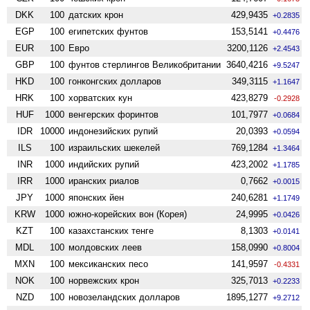
DKK
100
датских крон
429,9435
+0.2835
EGP
100
египетских фунтов
153,5141
+0.4476
EUR
100
Евро
3200,1126
+2.4543
GBP
100
фунтов стерлингов Велико­британии
3640,4216
+9.5247
HKD
100
гонконгских долларов
349,3115
+1.1647
HRK
100
хорватских кун
423,8279
-0.2928
HUF
1000
венгерских форинтов
101,7977
+0.0684
IDR
10000
индонезийских рупий
20,0393
+0.0594
ILS
100
израильских шекелей
769,1284
+1.3464
INR
1000
индийских рупий
423,2002
+1.1785
IRR
1000
иранских риалов
0,7662
+0.0015
JPY
1000
японских йен
240,6281
+1.1749
KRW
1000
южно-корейских вон (Корея)
24,9995
+0.0426
KZT
100
казахстанских тенге
8,1303
+0.0141
MDL
100
молдовских леев
158,0990
+0.8004
MXN
100
мексиканских песо
141,9597
-0.4331
NOK
100
норвежских крон
325,7013
+0.2233
NZD
100
ново­зеландских долларов
1895,1277
+9.2712