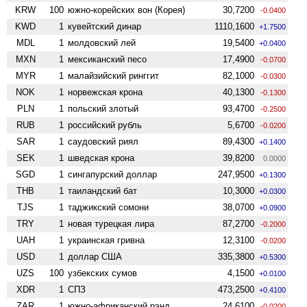
KRW
100
южно-корейских вон (Корея)
30,7200
-0.0400
KWD
1
кувейтский динар
1110,1600
+1.7500
MDL
1
молдовский лей
19,5400
+0.0400
MXN
1
мексиканский песо
17,4900
-0.0700
MYR
1
малайзийский ринггит
82,1000
-0.0300
NOK
1
норвежская крона
40,1300
-0.1300
PLN
1
польский злотый
93,4700
-0.2500
RUB
1
российский рубль
5,6700
-0.0200
SAR
1
саудовский риял
89,4300
+0.1400
SEK
1
шведская крона
39,8200
0.0000
SGD
1
сингапурский доллар
247,9500
+0.1300
THB
1
таиландский бат
10,3000
+0.0300
TJS
1
таджикский сомони
38,0700
+0.0900
TRY
1
новая турецкая лира
87,2700
-0.2000
UAH
1
украинская гривна
12,3100
-0.0200
USD
1
доллар США
335,3800
+0.5300
UZS
100
узбекских сумов
4,1500
+0.0100
XDR
1
СПЗ
473,2500
+0.4100
ZAR
1
южно-африканский рэнд
24,6100
-0.0200