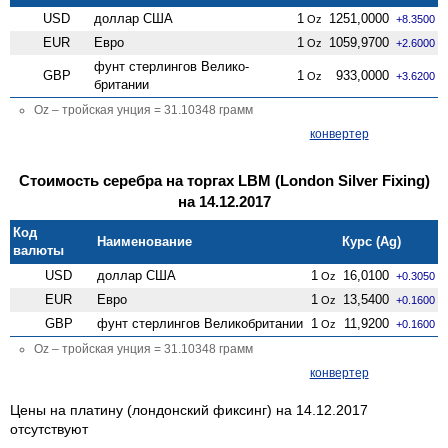
USD
доллар США
1
1251,0000
Oz
+8.3500
EUR
Евро
1
1059,9700
Oz
+2.6000
фунт стерлингов Велико­
GBP
1
933,0000
Oz
+3.6200
британии
Oz – тройская унция = 31.10348 грамм
конвертер
Стоимость серебра на торгах LBM (London Silver Fixing)
на 14.12.2017
Код
Наименование
Курс (Ag)
валюты
USD
доллар США
1
16,0100
Oz
+0.3050
EUR
Евро
1
13,5400
Oz
+0.1600
GBP
фунт стерлингов Велико­британии
1
11,9200
Oz
+0.1600
Oz – тройская унция = 31.10348 грамм
конвертер
Цены на платину (лондонский фиксинг) на 14.12.2017
отсутствуют