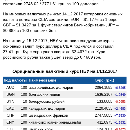
составили 2743.02 / 2771.61 грн. за 100 долларов.
На мировых валютных рынках 14.12.2017 котировки основных
валют в долларах США составили: EUR – $1.1776 за 1 евро,
GBP – $1.3427 за 1 фунт стерлингов Великобритании, JPY –
$0.888 за 100 японских йен.
На пятницу, 15.12.2017, НБУ установил следующие курсы
основных валют. Курс доллара США поднялся и составил
27.41 грн. Курс евро ушел вверх до 32.4672 грн. Курс
российского рубля также ушел вверх до 0.4669 грн.
Официальный валютный курс НБУ на 14.12.2017
Код валюты
Наименование
Курс (грн.)
AUD
100
австралийских долларов
2064,1893
+6.6265
BGN
100
болгарских левов
1636,2167
+1.2549
BYN
10
белорусских рублей
133,8085
-0.0953
CAD
100
канадских долларов
2120,4033
+2.4683
CHF
100
швейцарских франков
2747,5853
+7.7530
CNY
100
китайских юаней женьминьби
411,8973
+1.2831
CZK
100
чешских крон
124,7607
-0.1673