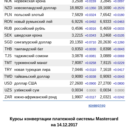
NOK
норвежская крона
3,2508
3,2845
+0.0159
+0.0097
NZD
ново­зеландский доллар
18,8820
19,1690
+0.1350
+0.2570
PLN
польский злотый
7,5829
7,6542
+0.0324
+0.0180
RON
новый румынский лей
6,9226
6,9333
+0.0492
+0.0463
RUB
российский рубль
0,4596
0,4659
+0.0016
+0.0033
SEK
шведская крона
3,2215
3,2468
+0.0343
+0.0105
SGD
сингапурский доллар
20,1350
20,2630
+0.0710
+0.1260
THB
таиландский бат
0,8350
0,8398
+0.0030
+0.0043
TJS
таджикский сомони
3,0878
3,0889
+0.0081
+0.0069
TMT
туркменский манат
7,8087
7,8115
+0.0258
+0.0229
TRY
новая турецкая лира
7,0446
7,1618
+0.0110
+0.0417
TWD
тайваньский доллар
0,9080
0,9093
+0.0038
+0.0043
USD
доллар США
27,2600
27,2700
+0.0900
+0.0800
UZS
узбекский сум
0,0034
0,0034
0.0000
0.0000
ZAR
южно-африканский рэнд
1,9907
2,0321
+0.0117
+0.0242
конвертер
Курсы конвертации платежной системы Mastercard
на 14.12.2017