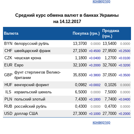
конвертер
Средний курс обмена валют в банках Украины
на 14.12.2017
Продажа
Валюта
Покупка (грн.)
(грн.)
BYN
белорусский рубль
13,3700
13,5400
0.0000
0.0000
CHF
швейцарский франк
27,1500
27,9500
+0.4500
+0.2500
CZK
чешская крона
1,1800
1,2700
+0.0400
+0.0100
EUR
Евро
32,1000
32,7600
+0.2000
+0.3200
фунт стерлингов Велико­
GBP
35,8300
37,0500
+0.3800
+0.3500
британии
HUF
венгерский форинт
0,0982
0,1026
+0.0002
0.0000
ILS
израильский шекель
6,5000
7,5000
0.0000
0.0000
PLN
польский злотый
7,4300
7,7400
+0.1800
+0.0400
RUB
российский рубль
0,4300
0,4700
0.0000
0.0000
USD
доллар США
27,3000
27,7000
+0.1000
+0.2000
конвертер