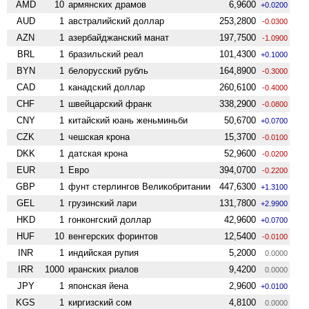
AMD
10
армянских драмов
6,9600
+0.0200
AUD
1
австралийский доллар
253,2800
-0.0300
AZN
1
азербайджанский манат
197,7500
-1.0900
BRL
1
бразильский реал
101,4300
+0.1000
BYN
1
белорусский рубль
164,8900
-0.3000
CAD
1
канадский доллар
260,6100
-0.4000
CHF
1
швейцарский франк
338,2900
-0.0800
CNY
1
китайский юань женьминьби
50,6700
+0.0700
CZK
1
чешская крона
15,3700
-0.0100
DKK
1
датская крона
52,9600
-0.0200
EUR
1
Евро
394,0700
-0.2200
GBP
1
фунт стерлингов Велико­британии
447,6300
+1.3100
GEL
1
грузинский лари
131,7800
+2.9900
HKD
1
гонконгский доллар
42,9600
+0.0700
HUF
10
венгерских форинтов
12,5400
-0.0100
INR
1
индийская рупия
5,2000
0.0000
IRR
1000
иранских риалов
9,4200
0.0000
JPY
1
японская йена
2,9600
+0.0100
KGS
1
киргизский сом
4,8100
0.0000