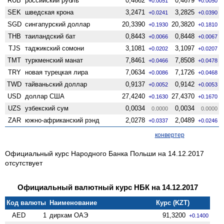
RUB
российский рубль
0,4662
0,4679
+0.0051
+0.0050
SEK
шведская крона
3,2471
3,2825
+0.0241
+0.0390
SGD
сингапурский доллар
20,3390
20,3820
+0.1930
+0.1810
THB
таиландский бат
0,8443
0,8448
+0.0066
+0.0067
TJS
таджикский сомони
3,1081
3,1097
+0.0202
+0.0207
TMT
туркменский манат
7,8461
7,8508
+0.0466
+0.0478
TRY
новая турецкая лира
7,0634
7,1726
+0.0086
+0.0468
TWD
тайваньский доллар
0,9137
0,9142
+0.0052
+0.0053
USD
доллар США
27,4240
27,4370
+0.1630
+0.1670
UZS
узбекский сум
0,0034
0,0034
0.0000
0.0000
ZAR
южно-африканский рэнд
2,0278
2,0489
+0.0337
+0.0246
конвертер
Официальный курс Народного Банка Польши на 14.12.2017
отсутствует
Официальный валютный курс НБК на 14.12.2017
Код валюты
Наименование
Курс (KZT)
AED
1
дирхам ОАЭ
91,3200
+0.1400