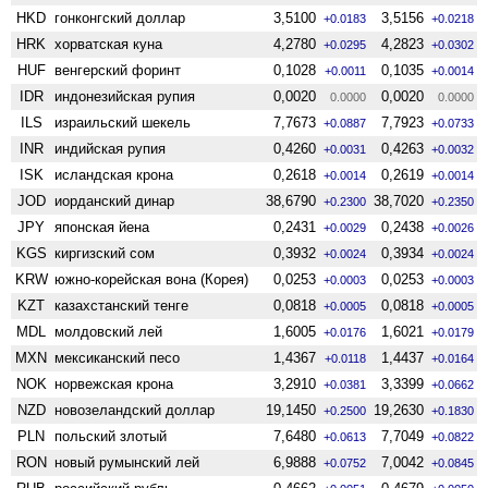
HKD
гонконгский доллар
3,5100
3,5156
+0.0183
+0.0218
HRK
хорватская куна
4,2780
4,2823
+0.0295
+0.0302
HUF
венгерский форинт
0,1028
0,1035
+0.0011
+0.0014
IDR
индонезийская рупия
0,0020
0,0020
0.0000
0.0000
ILS
израильский шекель
7,7673
7,7923
+0.0887
+0.0733
INR
индийская рупия
0,4260
0,4263
+0.0031
+0.0032
ISK
исландская крона
0,2618
0,2619
+0.0014
+0.0014
JOD
иорданский динар
38,6790
38,7020
+0.2300
+0.2350
JPY
японская йена
0,2431
0,2438
+0.0029
+0.0026
KGS
киргизский сом
0,3932
0,3934
+0.0024
+0.0024
KRW
южно-корейская вона (Корея)
0,0253
0,0253
+0.0003
+0.0003
KZT
казахстанский тенге
0,0818
0,0818
+0.0005
+0.0005
MDL
молдовский лей
1,6005
1,6021
+0.0176
+0.0179
MXN
мексиканский песо
1,4367
1,4437
+0.0118
+0.0164
NOK
норвежская крона
3,2910
3,3399
+0.0381
+0.0662
NZD
ново­зеландский доллар
19,1450
19,2630
+0.2500
+0.1830
PLN
польский злотый
7,6480
7,7049
+0.0613
+0.0822
RON
новый румынский лей
6,9888
7,0042
+0.0752
+0.0845