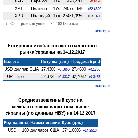
XAG
Серебро
1
428,2360
Oz
-0.6190
XPT
Платина
1
24077,1940
Oz
+52.6320
XPD
Палладий
1
27431,0950
Oz
+63.7490
Oz – тройская унция = 31.10348 грамм
конвертер
Котировки межбанковского валютного
рынка Украины на 14.12.2017
Валюта
Покупка (грн.)
Продажа (грн.)
USD
доллар США
27,4300
27,4600
+0.1650
+0.1750
EUR
Евро
32,3728
32,4082
+0.3337
+0.3456
конвертер
Средневзвешенный курс на
межбанковском валютном рынке
Украины (по данным НБУ) на 14.12.2017
Код валюты
Наименование
Курс (грн.)
USD
100
долларов США
2741,0006
+14.2516