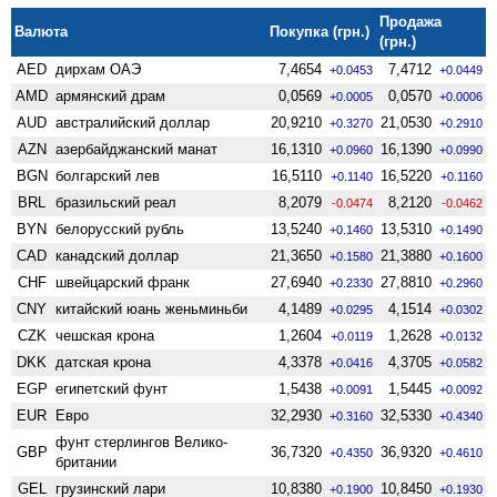
Продажа
Валюта
Покупка (грн.)
(грн.)
AED
дирхам ОАЭ
7,4654
7,4712
+0.0453
+0.0449
AMD
армянский драм
0,0569
0,0570
+0.0005
+0.0006
AUD
австралийский доллар
20,9210
21,0530
+0.3270
+0.2910
AZN
азербайджанский манат
16,1310
16,1390
+0.0960
+0.0990
BGN
болгарский лев
16,5110
16,5220
+0.1140
+0.1160
BRL
бразильский реал
8,2079
8,2120
-0.0474
-0.0462
BYN
белорусский рубль
13,5240
13,5310
+0.1460
+0.1490
CAD
канадский доллар
21,3650
21,3880
+0.1580
+0.1600
CHF
швейцарский франк
27,6940
27,8810
+0.2330
+0.2960
CNY
китайский юань женьминьби
4,1489
4,1514
+0.0295
+0.0302
CZK
чешская крона
1,2604
1,2628
+0.0119
+0.0132
DKK
датская крона
4,3378
4,3705
+0.0416
+0.0582
EGP
египетский фунт
1,5438
1,5445
+0.0091
+0.0092
EUR
Евро
32,2930
32,5330
+0.3160
+0.4340
фунт стерлингов Велико­
GBP
36,7320
36,9320
+0.4350
+0.4610
британии
GEL
грузинский лари
10,8380
10,8450
+0.1900
+0.1930