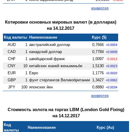
конвертер
Котировки основных мировых валют (в долларах)
на 14.12.2017
Код валюты
Наименование
Курс ($)
AUD
1
австралийский доллар
0,7666
+0.0054
CAD
1
канадский доллар
0,7784
+0.0009
CHF
1
швейцарский франк
1,0097
-0.0013
CNY
10
китайских юаней женьминьби
1,5130
+0.0023
EUR
1
Евро
1,1776
+0.0020
GBP
1
фунт стерлингов Велико­британии
1,3427
+0.0062
JPY
100
японских йен
0,8880
+0.0034
конвертер
Стоимость золота на торгах LBM (London Gold Fixing)
на 14.12.2017
Код
Наименование
Курс (Au)
валюты