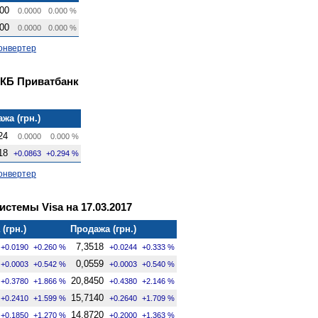
00
0.0000
0.000 %
00
0.0000
0.000 %
онвертер
 КБ Приватбанк
жа (грн.)
24
0.0000
0.000 %
18
+0.0863
+0.294 %
онвертер
стемы Visa на 17.03.2017
(грн.)
Продажа (грн.)
7,3518
+0.0190
+0.260 %
+0.0244
+0.333 %
0,0559
+0.0003
+0.542 %
+0.0003
+0.540 %
20,8450
+0.3780
+1.866 %
+0.4380
+2.146 %
15,7140
+0.2410
+1.599 %
+0.2640
+1.709 %
14,8720
+0.1850
+1.270 %
+0.2000
+1.363 %