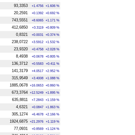
93,3353
+1.4756
+1.606 %
20,2591
+0.1392
+0.692 %
743,5551
+8.6065
+1.171 %
412,6850
+3.3119
+0.809 %
0,8321
+0.0031
+0.374 %
238,0722
+3.5912
+1.532 %
23,9320
+0.4758
+2.028 %
8,4938
+0.0678
+0.805 %
136,3712
+0.5583
+0.411 %
141,3179
+4.0517
+2.952 %
315,9549
+3.4008
+1.088 %
1885,0678
+16.0653
+0.860 %
673,3764
+12.5249
+1.895 %
635,8811
+7.2843
+1.159 %
4,6321
+0.0847
+1.863 %
305,1274
+6.4678
+2.166 %
1924,6875
+21.2976
+1.119 %
77,0931
+0.8569
+1.124 %