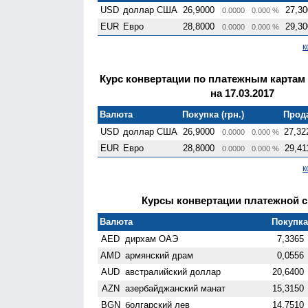
USD
доллар США
26,9000
27,30
0.0000
0.000 %
EUR
Евро
28,8000
29,30
0.0000
0.000 %
к
Курс конвертации по платежным картам
на 17.03.2017
Валюта
Покупка (грн.)
Прода
USD
доллар США
26,9000
27,32
0.0000
0.000 %
EUR
Евро
28,8000
29,41
0.0000
0.000 %
к
Курсы конвертации платежной си
Валюта
Покупка 
AED
дирхам ОАЭ
7,3365
AMD
армянский драм
0,0556
AUD
австралийский доллар
20,6400
AZN
азербайджанский манат
15,3150
BGN
болгарский лев
14,7510