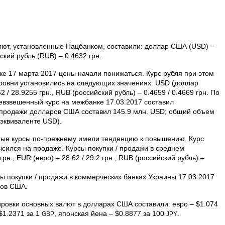
алют, установленные Нацбанком, составили: доллар США (USD) –
йский рубль (RUB) – 0.4632 грн.
е 17 марта 2017 цены начали понижаться. Курс рубля при этом
уровни установились на следующих значениях: USD (доллар
2 / 28.9255 грн., RUB (российский рубль) – 0.4659 / 0.4669 грн. По
взвешенный курс на межбанке 17.03.2017 составил
 продажи долларов США составил 145.9 млн. USD; общий объем
 эквиваленте USD).
ные курсы по-прежнему имели тенденцию к повышению. Курс
ысился на продаже. Курсы покупки / продажи в среднем
рн., EUR (евро) – 28.62 / 29.2 грн., RUB (российский рубль) –
 покупки / продажи в коммерческих банках Украины 17.03.2017
ров США.
ровки основных валют в долларах США составили: евро – $1.074
$1.2371 за 1
, японская йена – $0.8877 за 100
.
GBP
JPY