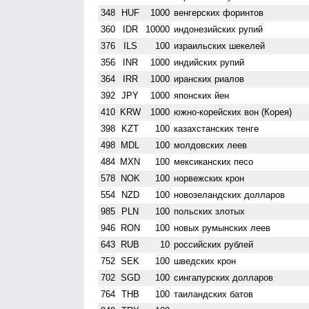
348
HUF
1000
венгерских форинтов
360
IDR
10000
индонезийских рупий
376
ILS
100
израильских шекелей
356
INR
1000
индийских рупий
364
IRR
1000
иранских риалов
392
JPY
1000
японских йен
410
KRW
1000
южно-корейских вон (Корея)
398
KZT
100
казахстанских тенге
498
MDL
100
молдовских леев
484
MXN
100
мексиканских песо
578
NOK
100
норвежских крон
554
NZD
100
ново­зеландских долларов
985
PLN
100
польских злотых
946
RON
100
новых румынских леев
643
RUB
10
российских рублей
752
SEK
100
шведских крон
702
SGD
100
сингапурских долларов
764
THB
100
таиландских батов