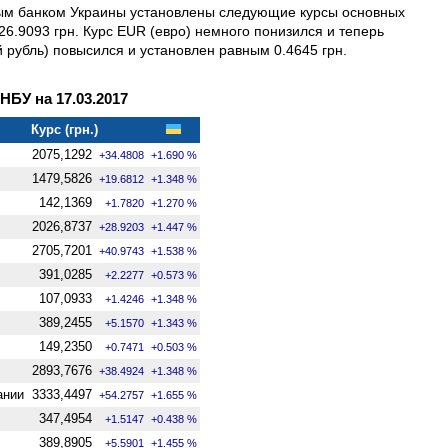
ным банком Украины установлены следующие курсы основных
6.9093 грн. Курс EUR (евро) немного понизился и теперь
й рубль) повысился и установлен равным 0.4645 грн.
БУ на 17.03.2017
Курс (грн.)
2075,1292
+34.4808
+1.690 %
1479,5826
+19.6812
+1.348 %
142,1369
+1.7820
+1.270 %
2026,8737
+28.9203
+1.447 %
2705,7201
+40.9743
+1.538 %
391,0285
+2.2277
+0.573 %
107,0933
+1.4246
+1.348 %
389,2455
+5.1570
+1.343 %
149,2350
+0.7471
+0.503 %
2893,7676
+38.4924
+1.348 %
ании
3333,4497
+54.2757
+1.655 %
347,4954
+1.5147
+0.438 %
389,8905
+5.5901
+1.455 %