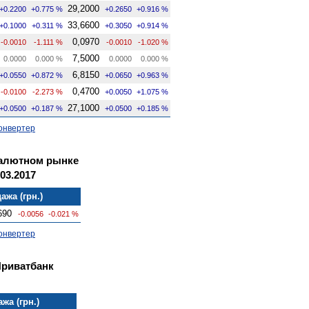
29,2000
+0.2200
+0.775 %
+0.2650
+0.916 %
33,6600
+0.1000
+0.311 %
+0.3050
+0.914 %
0,0970
-0.0010
-1.111 %
-0.0010
-1.020 %
7,5000
0.0000
0.000 %
0.0000
0.000 %
6,8150
+0.0550
+0.872 %
+0.0650
+0.963 %
0,4700
-0.0100
-2.273 %
+0.0050
+1.075 %
27,1000
+0.0500
+0.187 %
+0.0500
+0.185 %
онвертер
валютном рынке
03.2017
ажа (грн.)
690
-0.0056
-0.021 %
онвертер
Приватбанк
жа (грн.)