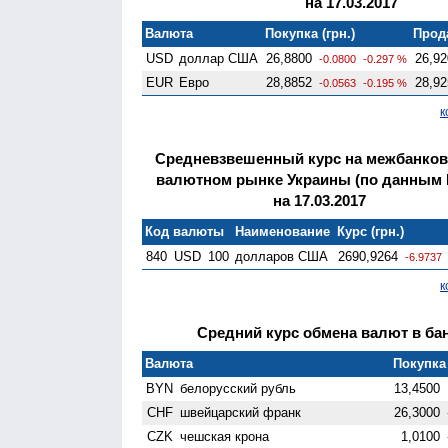
на 17.03.2017
Валюта
Покупка (грн.)
Прода
USD
доллар США
26,8800
26,92
-0.0800
-0.297 %
EUR
Евро
28,8852
28,92
-0.0563
-0.195 %
к
Средневзвешенный курс на межбанко
валютном рынке Украины (по данным 
на 17.03.2017
Код валюты
Наименование
Курс (грн.)
840
USD
100
долларов США
2690,9264
-6.9737
к
Средний курс обмена валют в бан
Валюта
Покупка 
BYN
белорусский рубль
13,4500
CHF
швейцарский франк
26,3000
CZK
чешская крона
1,0100