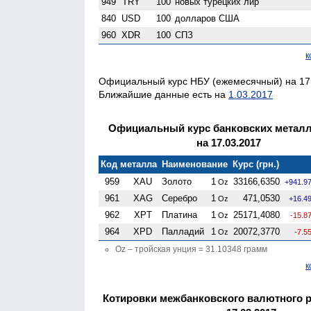
949
TRY
100
новых турецких лир
840
USD
100
долларов США
960
XDR
100
СПЗ
к
Официальный курс НБУ (ежемесячный) на 17.
Ближайшие данные есть на
1.03.2017
Официальный курс банковских метал
на 17.03.2017
Код металла
Наименование
Курс (грн.)
959
XAU
Золото
1
33166,6350
Oz
+941.9
961
XAG
Серебро
1
471,0530
Oz
+16.4
962
XPT
Платина
1
25171,4080
Oz
-15.8
964
XPD
Палладий
1
20072,3770
Oz
-7.5
Oz – тройская унция = 31.10348 грамм
к
Котировки межбанковского валютного 