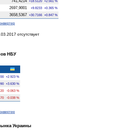
741,4214
+18.5120
+2.561 %
2697,9001
+9.8233
+0.365 %
3658,5367
+30.7166
+0.847 %
онвертер
03.2017 отсутствует
лов НБУ
700
+2.923 %
990
+3.630 %
720
-0.063 %
570
-0.038 %
онвертер
рынка Украины