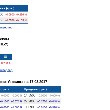
жа (грн.)
00
-0.0800
-0.296 %
55
-0.0536
-0.185 %
онвертер
вском
НБУ)
-0.258 %
онвертер
ках Украины на 17.03.2017
(грн.)
Продажа (грн.)
14,5500
0.0000
0.000 %
0.0000
0.000 %
27,2000
+0.1500
+0.574 %
+0.1750
+0.648 %
1,0900
+0.0100
+1.000 %
+0.0100
+0.926 %