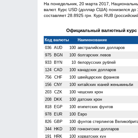
На понедельник, 20 марта 2017, Националь
валют. Курс USD (доллар США) понизился до 2
составляет 28.8925 грн. Курс RUB (российски
Официальный валютный курс Н
Код валюты
Наименование
036
AUD
100
австралийских долларов
975
BGN
100
болгарских левов
933
BYN
10
белорусских рублей
124
CAD
100
канадских долларов
756
CHF
100
швейцарских франков
156
CNY
100
китайских юаней женьминьби
203
CZK
100
чешских крон
208
DKK
100
датских крон
818
EGP
100
египетских фунтов
978
EUR
100
Евро
826
GBP
100
фунтов стерлингов Велико­брит
344
HKD
100
гонконгских долларов
191
HRK
100
хорватских кун