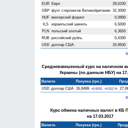
EUR
Евро
28,6200
GBP
фунт стерлингов Велико­британии
32,3000
HUF
венгерский форинт
0,0890
ILS
израильский шекель
6,5000
PLN
польский злотый
6,3650
RUB
российский рубль
0,4300
USD
доллар США
26,8500
к
Средневзвешенный курс на наличном 
Украины (по данным НБУ) на 17.
Валюта
Покупка (грн.)
Прод
USD
доллар США
26,8499
27,0
+0.0031
+0.012 %
к
Курс обмена наличных валют в КБ 
на 17.03.2017
Валюта
Покупка (грн.)
Прода