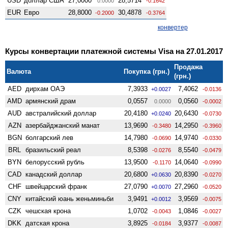
USD
доллар США
27,0000
28,5714
0.0000
-0.1642
EUR
Евро
28,8000
30,4878
-0.2000
-0.3764
конвертер
Курсы конвертации платежной системы Visa на 27.01.2017
Продажа
Валюта
Покупка (грн.)
(грн.)
AED
дирхам ОАЭ
7,3933
7,4062
+0.0027
-0.0136
AMD
армянский драм
0,0557
0,0560
0.0000
-0.0002
AUD
австралийский доллар
20,4180
20,6430
+0.0240
-0.0730
AZN
азербайджанский манат
13,9690
14,2950
-0.3480
-0.3960
BGN
болгарский лев
14,7980
14,9740
-0.0690
-0.0330
BRL
бразильский реал
8,5398
8,5540
-0.0276
-0.0479
BYN
белорусский рубль
13,9500
14,0640
-0.1170
-0.0990
CAD
канадский доллар
20,6800
20,8390
+0.0630
-0.0270
CHF
швейцарский франк
27,0790
27,2960
+0.0070
-0.0520
CNY
китайский юань женьминьби
3,9491
3,9569
+0.0012
-0.0075
CZK
чешская крона
1,0702
1,0846
-0.0043
-0.0027
DKK
датская крона
3,8925
3,9377
-0.0184
-0.0087