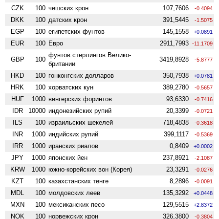
CZK
100
чешских крон
107,7606
-0.4094
DKK
100
датских крон
391,5445
-1.5075
EGP
100
египетских фунтов
145,1558
+0.0891
EUR
100
Евро
2911,7993
-11.1709
фунтов стерлингов Велико­
GBP
100
3419,8928
-5.8777
британии
HKD
100
гонконгских долларов
350,7938
+0.0781
HRK
100
хорватских кун
389,2780
-0.5657
HUF
1000
венгерских форинтов
93,6330
-0.7416
IDR
10000
индонезийских рупий
20,3399
-0.0721
ILS
100
израильских шекелей
718,4838
-0.3618
INR
1000
индийских рупий
399,1117
-0.5369
IRR
1000
иранских риалов
0,8409
+0.0002
JPY
1000
японских йен
237,8921
-2.1087
KRW
1000
южно-корейских вон (Корея)
23,3291
-0.0276
KZT
100
казахстанских тенге
8,2896
-0.0091
MDL
100
молдовских леев
135,3292
+0.0448
MXN
100
мексиканских песо
129,5515
+2.8372
NOK
100
норвежских крон
326,3800
-0.3804