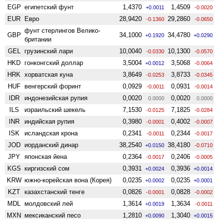
EGP
египетский фунт
1,4370
1,4509
+0.0011
-0.0020
EUR
Евро
28,9420
29,2860
-0.1360
-0.0650
фунт стерлингов Велико­
GBP
34,1000
34,4780
+0.1920
+0.0290
британии
GEL
грузинский лари
10,0040
10,1300
-0.0330
-0.0570
HKD
гонконгский доллар
3,5004
3,5068
+0.0012
-0.0064
HRK
хорватская куна
3,8649
3,8733
-0.0253
-0.0345
HUF
венгерский форинт
0,0929
0,0931
-0.0011
-0.0014
IDR
индонезийская рупия
0,0020
0,0020
0.0000
0.0000
ILS
израильский шекель
7,1530
7,1825
-0.0125
-0.0284
INR
индийская рупия
0,3980
0,4002
-0.0001
-0.0007
ISK
исландская крона
0,2341
0,2344
-0.0011
-0.0017
JOD
иорданский динар
38,2540
38,4180
+0.0150
-0.0710
JPY
японская йена
0,2364
0,2406
-0.0017
-0.0005
KGS
киргизский сом
0,3931
0,3936
+0.0024
+0.0014
KRW
южно-корейская вона (Корея)
0,0235
0,0235
+0.0002
+0.0001
KZT
казахстанский тенге
0,0826
0,0828
-0.0001
-0.0002
MDL
молдовский лей
1,3614
1,3634
+0.0019
-0.0011
MXN
мексиканский песо
1,2810
1,3040
+0.0090
+0.0015