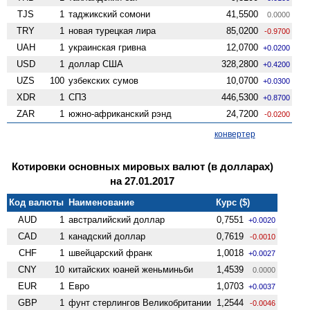
TJS
1
таджикский сомони
41,5500
0.0000
TRY
1
новая турецкая лира
85,0200
-0.9700
UAH
1
украинская гривна
12,0700
+0.0200
USD
1
доллар США
328,2800
+0.4200
UZS
100
узбекских сумов
10,0700
+0.0300
XDR
1
СПЗ
446,5300
+0.8700
ZAR
1
южно-африканский рэнд
24,7200
-0.0200
конвертер
Котировки основных мировых валют (в долларах)
на 27.01.2017
Код валюты
Наименование
Курс ($)
AUD
1
австралийский доллар
0,7551
+0.0020
CAD
1
канадский доллар
0,7619
-0.0010
CHF
1
швейцарский франк
1,0018
+0.0027
CNY
10
китайских юаней женьминьби
1,4539
0.0000
EUR
1
Евро
1,0703
+0.0037
GBP
1
фунт стерлингов Велико­британии
1,2544
-0.0046