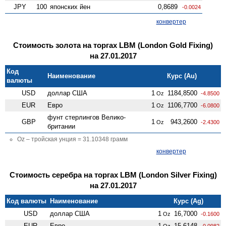
JPY
100
японских йен
0,8689
-0.0024
конвертер
Стоимость золота на торгах LBM (London Gold Fixing)
на 27.01.2017
Код
Наименование
Курс (Au)
валюты
USD
доллар США
1
1184,8500
Oz
-4.8500
EUR
Евро
1
1106,7700
Oz
-6.0800
фунт стерлингов Велико­
GBP
1
943,2600
Oz
-2.4300
британии
Oz – тройская унция = 31.10348 грамм
конвертер
Стоимость серебра на торгах LBM (London Silver Fixing)
на 27.01.2017
Код валюты
Наименование
Курс (Ag)
USD
доллар США
1
16,7000
Oz
-0.1600
EUR
Евро
1
15,6148
Oz
-0.0982