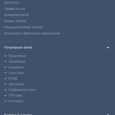
Депозиты
Тарифы на газ
Конвертер валют
Кредит онлайн
Народный рейтинг банков
Мониторинг обменников криптовалют
Популярные банки
Приватбанк
Укрсиббанк
Ощадбанк
Сенс Банк
ПУМБ
Укргазбанк
Райффайзен Банк
ОТП банк
monobank
Валютный аукцион