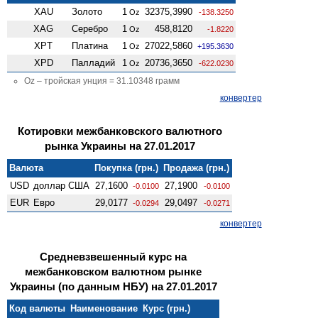
XAU
Золото
1
32375,3990
Oz
-138.3250
XAG
Серебро
1
458,8120
Oz
-1.8220
XPT
Платина
1
27022,5860
Oz
+195.3630
XPD
Палладий
1
20736,3650
Oz
-622.0230
Oz – тройская унция = 31.10348 грамм
конвертер
Котировки межбанковского валютного
рынка Украины на 27.01.2017
Валюта
Покупка (грн.)
Продажа (грн.)
USD
доллар США
27,1600
27,1900
-0.0100
-0.0100
EUR
Евро
29,0177
29,0497
-0.0294
-0.0271
конвертер
Средневзвешенный курс на
межбанковском валютном рынке
Украины (по данным НБУ) на 27.01.2017
Код валюты
Наименование
Курс (грн.)