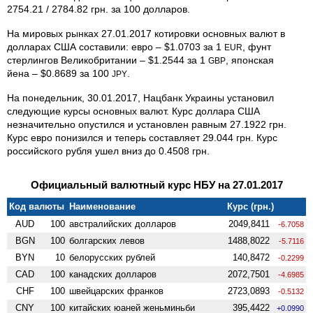
2754.21 / 2784.82 грн. за 100 долларов.
На мировых рынках 27.01.2017 котировки основных валют в
долларах США составили: евро – $1.0703 за 1
, фунт
EUR
стерлингов Великобритании – $1.2544 за 1
, японская
GBP
йена – $0.8689 за 100
.
JPY
На понедельник, 30.01.2017, Нацбанк Украины установил
следующие курсы основных валют. Курс доллара США
незначительно опустился и установлен равным 27.1922 грн.
Курс евро понизился и теперь составляет 29.044 грн. Курс
российского рубля ушел вниз до 0.4508 грн.
Официальный валютный курс НБУ на 27.01.2017
Код валюты
Наименование
Курс (грн.)
AUD
100
австралийских долларов
2049,8411
-6.7058
BGN
100
болгарских левов
1488,8022
-5.7116
BYN
10
белорусских рублей
140,8472
-0.2299
CAD
100
канадских долларов
2072,7501
-4.6985
CHF
100
швейцарских франков
2723,0893
-0.5132
CNY
100
китайских юаней женьминьби
395,4422
+0.0990