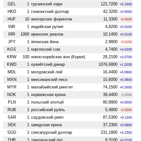
GEL
1
грузинский лари
122,7200
+0.1600
HKD
1
гонконгский доллар
42,3200
+0.0500
HUF
10
венгерских форинтов
11,3300
-0.0500
INR
1
индийская рупия
4,8200
+0.0100
IRR
1000
иранских риалов
10,1400
+0.0100
JPY
1
японская йена
2,8800
-0.0100
KGS
1
киргизский сом
4,7400
+0.0200
KRW
100
южно-корейских вон (Корея)
28,2100
+0.0700
KWD
1
кувейтский динар
1076,6800
+1.0200
MDL
1
молдовский лей
16,4400
+0.0600
MXN
1
мексиканский песо
15,6000
+0.3800
MYR
1
малайзийский ринггит
74,1500
+0.2600
NOK
1
норвежская крона
39,4400
0.0000
PLN
1
польский злотый
80,8900
+0.0500
RUB
1
российский рубль
5,4800
-0.0500
SAR
1
саудовский риял
87,5300
+0.1100
SEK
1
шведская крона
37,2300
+0.0800
SGD
1
сингапурский доллар
231,1800
+0.2300
THB
1
таиландский бат
9,3100
+0.0100