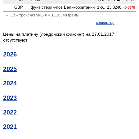
GBP
фунт стерлингов Велико­британии
1
13,3248
Oz
-0.0678
Oz – тройская унция = 31.10348 грамм
конвертер
Цены на платину (лондонский фиксинг) на 27.01.2017
отсутствуют
2026
2025
2024
2023
2022
2021