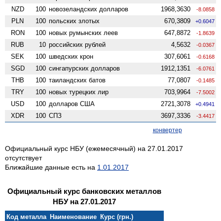
NZD
100
ново­зеландских долларов
1968,3630
-8.0858
PLN
100
польских злотых
670,3809
+0.6047
RON
100
новых румынских леев
647,8872
-1.8639
RUB
10
российских рублей
4,5632
-0.0367
SEK
100
шведских крон
307,6061
-0.6168
SGD
100
сингапурских долларов
1912,1351
-6.0761
THB
100
таиландских батов
77,0807
-0.1485
TRY
100
новых турецких лир
703,9964
-7.5002
USD
100
долларов США
2721,3078
+0.4941
XDR
100
СПЗ
3697,3336
-3.4417
конвертер
Официальный курс НБУ (ежемесячный) на 27.01.2017
отсутствует
Ближайшие данные есть на
1.01.2017
Официальный курс банковских металлов
НБУ на 27.01.2017
Код металла
Наименование
Курс (грн.)