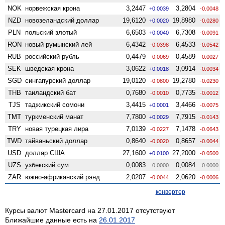
NOK
норвежская крона
3,2447
3,2804
+0.0039
-0.0048
NZD
ново­зеландский доллар
19,6120
19,8980
+0.0020
-0.0280
PLN
польский злотый
6,6503
6,7308
+0.0040
-0.0091
RON
новый румынский лей
6,4342
6,4533
-0.0398
-0.0542
RUB
российский рубль
0,4479
0,4589
-0.0069
-0.0027
SEK
шведская крона
3,0622
3,0914
+0.0018
-0.0034
SGD
сингапурский доллар
19,0120
19,2780
-0.0800
-0.0230
THB
таиландский бат
0,7680
0,7735
-0.0010
-0.0012
TJS
таджикский сомони
3,4415
3,4466
+0.0001
-0.0075
TMT
туркменский манат
7,7800
7,7915
+0.0029
-0.0143
TRY
новая турецкая лира
7,0139
7,1478
-0.0227
-0.0643
TWD
тайваньский доллар
0,8640
0,8657
-0.0020
-0.0044
USD
доллар США
27,1600
27,2000
+0.0100
-0.0500
UZS
узбекский сум
0,0083
0,0084
0.0000
0.0000
ZAR
южно-африканский рэнд
2,0207
2,0620
-0.0044
-0.0006
конвертер
Курсы валют Mastercard на 27.01.2017 отсутствуют
Ближайшие данные есть на
26.01.2017