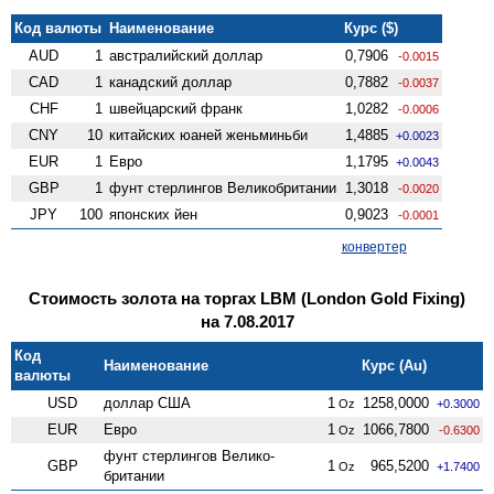
Код валюты
Наименование
Курс ($)
AUD
1
австралийский доллар
0,7906
-0.0015
CAD
1
канадский доллар
0,7882
-0.0037
CHF
1
швейцарский франк
1,0282
-0.0006
CNY
10
китайских юаней женьминьби
1,4885
+0.0023
EUR
1
Евро
1,1795
+0.0043
GBP
1
фунт стерлингов Велико­британии
1,3018
-0.0020
JPY
100
японских йен
0,9023
-0.0001
конвертер
Стоимость золота на торгах LBM (London Gold Fixing)
на 7.08.2017
Код
Наименование
Курс (Au)
валюты
USD
доллар США
1
1258,0000
Oz
+0.3000
EUR
Евро
1
1066,7800
Oz
-0.6300
фунт стерлингов Велико­
GBP
1
965,5200
Oz
+1.7400
британии