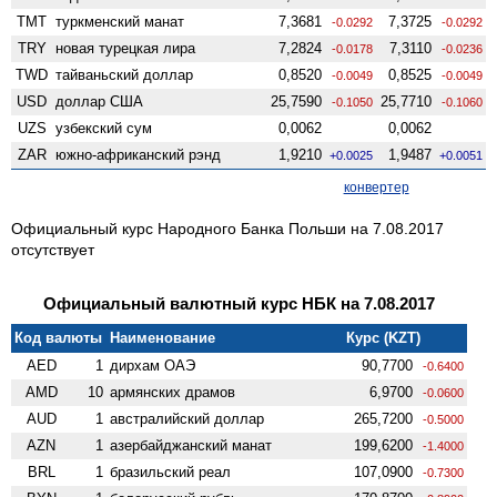
TMT
туркменский манат
7,3681
7,3725
-0.0292
-0.0292
TRY
новая турецкая лира
7,2824
7,3110
-0.0178
-0.0236
TWD
тайваньский доллар
0,8520
0,8525
-0.0049
-0.0049
USD
доллар США
25,7590
25,7710
-0.1050
-0.1060
UZS
узбекский сум
0,0062
0,0062
ZAR
южно-африканский рэнд
1,9210
1,9487
+0.0025
+0.0051
конвертер
Официальный курс Народного Банка Польши на 7.08.2017
отсутствует
Официальный валютный курс НБК на 7.08.2017
Код валюты
Наименование
Курс (KZT)
AED
1
дирхам ОАЭ
90,7700
-0.6400
AMD
10
армянских драмов
6,9700
-0.0600
AUD
1
австралийский доллар
265,7200
-0.5000
AZN
1
азербайджанский манат
199,6200
-1.4000
BRL
1
бразильский реал
107,0900
-0.7300