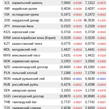
ILS
израильский шекель
7,0942
7,1312
-0.0195
-0.0575
INR
индийская рупия
0,4034
0,4037
-0.0030
-0.0029
ISK
исландская крона
0,2471
0,2472
-0.0010
-0.0010
JOD
иорданский динар
36,3310
36,3530
-0.1230
-0.1220
JPY
японская йена
0,2323
0,2328
-0.0010
-0.0024
KGS
киргизский сом
0,3716
0,3718
-0.0015
-0.0015
KRW
южно-корейская вона (Корея)
0,0229
0,0229
-0.0001
-0.0001
KZT
казахстанский тенге
0,0775
0,0776
-0.0004
-0.0003
MDL
молдовский лей
1,4427
1,4441
-0.0018
-0.0019
MXN
мексиканский песо
1,4331
1,4422
-0.0149
-0.0118
NOK
норвежская крона
3,2353
3,2502
-0.0077
-0.0320
NZD
ново­зеландский доллар
18,9450
19,1050
-0.1800
-0.1820
PLN
польский злотый
7,1368
7,1739
-0.0253
-0.0754
RON
новый румынский лей
6,6564
6,6630
+0.0022
+0.0022
RUB
российский рубль
0,4276
0,4298
-0.0012
-0.0010
SEK
шведская крона
3,1553
3,1729
-0.0104
-0.0278
SGD
сингапурский доллар
18,8870
18,9580
-0.1070
-0.1290
THB
таиландский бат
0,7737
0,7742
-0.0027
-0.0027
TJS
таджикский сомони
2,9236
2,9250
-0.0123
-0.0123