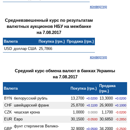
конвертер
Средневзвешенный курс по результатам
валютных аукционов НБУ на межбанке
на 7.08.2017
Валюта
Покупка (грн.)
Продажа (грн.)
USD
доллар США
25,7866
конвертер
Средний курс обмена валют в банках Украины
на 7.08.2017
Продажа
Валюта
Покупка (грн.)
(грн.)
BYN
белорусский рубль
13,2700
13,3000
+0.0200
+0.0200
CHF
швейцарский франк
25,8700
26,9000
+0.1100
+0.1000
CZK
чешская крона
1,0000
1,1700
0.0000
-0.0200
EUR
Евро
30,1500
30,6850
-0.0500
-0.2850
фунт стерлингов Велико­
GBP
32,9000
34,2000
+0.0500
-0.2500