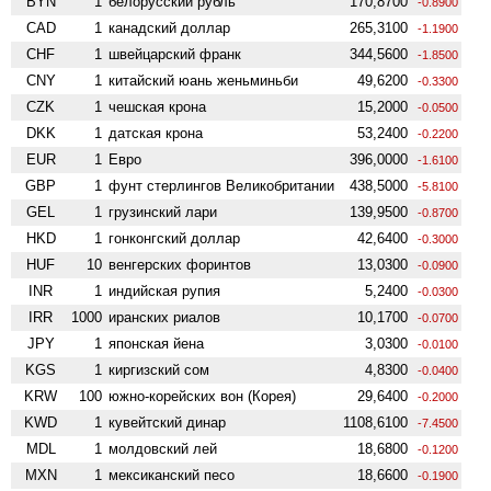
BYN
1
белорусский рубль
170,8700
-0.8900
CAD
1
канадский доллар
265,3100
-1.1900
CHF
1
швейцарский франк
344,5600
-1.8500
CNY
1
китайский юань женьминьби
49,6200
-0.3300
CZK
1
чешская крона
15,2000
-0.0500
DKK
1
датская крона
53,2400
-0.2200
EUR
1
Евро
396,0000
-1.6100
GBP
1
фунт стерлингов Велико­британии
438,5000
-5.8100
GEL
1
грузинский лари
139,9500
-0.8700
HKD
1
гонконгский доллар
42,6400
-0.3000
HUF
10
венгерских форинтов
13,0300
-0.0900
INR
1
индийская рупия
5,2400
-0.0300
IRR
1000
иранских риалов
10,1700
-0.0700
JPY
1
японская йена
3,0300
-0.0100
KGS
1
киргизский сом
4,8300
-0.0400
KRW
100
южно-корейских вон (Корея)
29,6400
-0.2000
KWD
1
кувейтский динар
1108,6100
-7.4500
MDL
1
молдовский лей
18,6800
-0.1200
MXN
1
мексиканский песо
18,6600
-0.1900