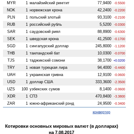
MYR
1
малайзийский ринггит
77,9400
-0.5500
NOK
1
норвежская крона
42,2400
-0.2200
PLN
1
польский злотый
93,3100
-0.2100
RUB
1
российский рубль
5,5200
-0.0300
SAR
1
саудовский риял
88,8900
-0.6300
SEK
1
шведская крона
41,2500
-0.1700
SGD
1
сингапурский доллар
245,8000
-1.1200
THB
1
таиландский бат
10,0300
-0.0700
TJS
1
таджикский сомони
38,1700
+0.0200
TRY
1
новая турецкая лира
94,4000
-0.4400
UAH
1
украинская гривна
12,9100
-0.0600
USD
1
доллар США
333,3600
-2.3500
UZS
100
узбекских сумов
8,1400
-0.0600
XDR
1
СПЗ
470,8400
-3.3800
ZAR
1
южно-африканский рэнд
24,9500
-0.3400
конвертер
Котировки основных мировых валют (в долларах)
на 7.08.2017