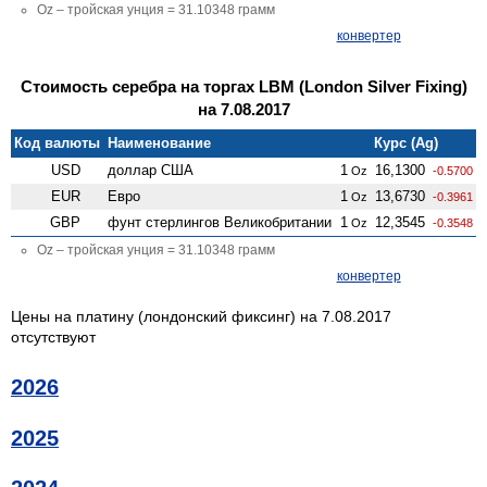
Oz – тройская унция = 31.10348 грамм
конвертер
Стоимость серебра на торгах LBM (London Silver Fixing)
на 7.08.2017
Код валюты
Наименование
Курс (Ag)
USD
доллар США
1
16,1300
Oz
-0.5700
EUR
Евро
1
13,6730
Oz
-0.3961
GBP
фунт стерлингов Велико­британии
1
12,3545
Oz
-0.3548
Oz – тройская унция = 31.10348 грамм
конвертер
Цены на платину (лондонский фиксинг) на 7.08.2017
отсутствуют
2026
2025