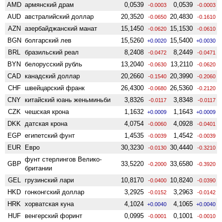
AMD
армянский драм
0,0539
0,0539
-0.0003
-0.0003
AUD
австралийский доллар
20,3520
20,4830
-0.0650
-0.1610
AZN
азербайджанский манат
15,1450
15,1530
-0.0620
-0.0610
BGN
болгарский лев
15,5260
15,5400
+0.0020
+0.0030
BRL
бразильский реал
8,2408
8,2449
-0.0472
-0.0471
BYN
белорусский рубль
13,2040
13,2110
-0.0630
-0.0620
CAD
канадский доллар
20,2660
20,3990
-0.1540
-0.2060
CHF
швейцарский франк
26,4300
26,5360
-0.0680
-0.2120
CNY
китайский юань женьминьби
3,8326
3,8348
-0.0117
-0.0117
CZK
чешская крона
1,1632
1,1643
+0.0009
+0.0009
DKK
датская крона
4,0754
4,0928
-0.0060
-0.0401
EGP
египетский фунт
1,4535
1,4542
-0.0039
-0.0039
EUR
Евро
30,3230
30,4440
-0.0130
-0.3210
фунт стерлингов Велико­
GBP
33,5220
33,6580
-0.2000
-0.3920
британии
GEL
грузинский лари
10,8170
10,8240
-0.0400
-0.0390
HKD
гонконгский доллар
3,2925
3,2963
-0.0152
-0.0142
HRK
хорватская куна
4,1024
4,1065
+0.0040
+0.0040
HUF
венгерский форинт
0,0995
0,1001
-0.0001
-0.0010