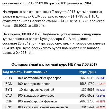
составили 2566.41 / 2583.06 грн. за 100 долларов США.
На мировых валютных рынках 7 августа 2017 курсы основных
валют в долларах США составили: евро – $1.1795 за 1
,
EUR
фунт стерлингов Великобритании – $1.3018 за 1
, японская
GBP
йена – $0.9023 за 100
.
JPY
На вторник, 08.08.2017, Нацбанком установлены следующие
курсы основных валют. Курс доллара США понизился и
составил 25.7849 грн. Курс евро опустился и теперь составляет
30.4185 грн. Курс российского рубля повысился и установлен
равным 0.4293 грн.
Официальный валютный курс НБУ на 7.08.2017
Код валюты
Наименование
Курс (грн.)
AUD
100
австралийских долларов
2060,0716
+5.5643
BGN
100
болгарских левов
1568,1739
-1.5419
BYN
10
белорусских рублей
132,5616
+0.2755
CAD
100
канадских долларов
2055,6532
+2.2453
CHF
100
швейцарских франков
2668,3788
-0.9979
CNY
100
китайских юаней женьминьби
384,5474
-0.5278