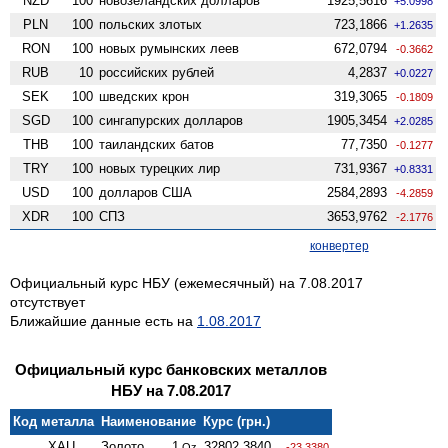
NZD
100
ново­зеландских долларов
1925,5616
+5.0998
PLN
100
польских злотых
723,1866
+1.2635
RON
100
новых румынских леев
672,0794
-0.3662
RUB
10
российских рублей
4,2837
+0.0227
SEK
100
шведских крон
319,3065
-0.1809
SGD
100
сингапурских долларов
1905,3454
+2.0285
THB
100
таиландских батов
77,7350
-0.1277
TRY
100
новых турецких лир
731,9367
+0.8331
USD
100
долларов США
2584,2893
-4.2859
XDR
100
СПЗ
3653,9762
-2.1776
конвертер
Официальный курс НБУ (ежемесячный) на 7.08.2017
отсутствует
Ближайшие данные есть на
1.08.2017
Официальный курс банковских металлов
НБУ на 7.08.2017
Код металла
Наименование
Курс (грн.)
XAU
Золото
1
32802,3840
Oz
-23.3380