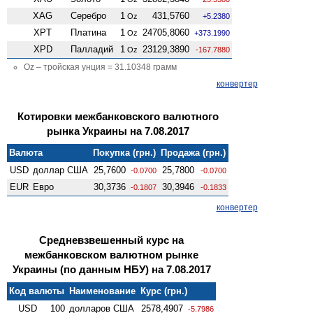
XAG
Серебро
1
431,5760
Oz
+5.2380
XPT
Платина
1
24705,8060
Oz
+373.1990
XPD
Палладий
1
23129,3890
Oz
-167.7880
Oz – тройская унция = 31.10348 грамм
конвертер
Котировки межбанковского валютного
рынка Украины на 7.08.2017
Валюта
Покупка (грн.)
Продажа (грн.)
USD
доллар США
25,7600
25,7800
-0.0700
-0.0700
EUR
Евро
30,3736
30,3946
-0.1807
-0.1833
конвертер
Средневзвешенный курс на
межбанковском валютном рынке
Украины (по данным НБУ) на 7.08.2017
Код валюты
Наименование
Курс (грн.)
USD
100
долларов США
2578,4907
-5.7986