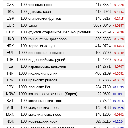
CZK
100
чешских крон
117,6552
-0.5828
DKK
100
датских крон
412,3023
-0.4443
EGP
100
египетских фунтов
145,6217
-0.2415
EUR
100
Евро
3067,0345
-3.0157
GBP
100
фунтов стерлингов Велико­британии
3397,2469
-1.9096
HKD
100
гонконгских долларов
330,5635
-0.5320
HRK
100
хорватских кун
414,0724
-0.4463
HUF
1000
венгерских форинтов
100,7700
-0.3049
IDR
10000
индонезийских рупий
19,4220
-0.0037
ILS
100
израильских шекелей
714,2771
-8.0707
INR
1000
индийских рупий
406,2109
-0.3052
IRR
1000
иранских риалов
0,7886
-0.0013
JPY
1000
японских йен
234,7160
+0.1999
KRW
1000
южно-корейских вон (Корея)
22,9892
+0.0191
KZT
100
казахстанских тенге
7,7522
+0.0415
MDL
100
молдовских леев
143,9138
+0.0625
MXN
100
мексиканских песо
145,1205
-0.0802
NOK
100
норвежских крон
327,6116
+0.2024