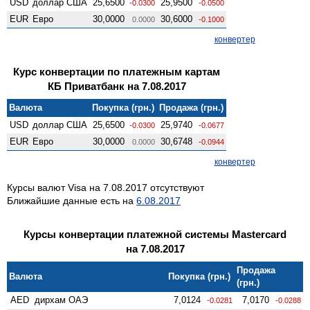
USD
доллар США
25,6500
25,9500
-0.0300
-0.0500
EUR
Евро
30,0000
30,6000
0.0000
-0.1000
конвертер
Курс конвертации по платежным картам
КБ Приватбанк на 7.08.2017
Валюта
Покупка (грн.)
Продажа (грн.)
USD
доллар США
25,6500
25,9740
-0.0300
-0.0677
EUR
Евро
30,0000
30,6748
0.0000
-0.0944
конвертер
Курсы валют Visa на 7.08.2017 отсутствуют
Ближайшие данные есть на
6.08.2017
Курсы конвертации платежной системы Mastercard
на 7.08.2017
Продажа
Валюта
Покупка (грн.)
(грн.)
AED
дирхам ОАЭ
7,0124
7,0170
-0.0281
-0.0288