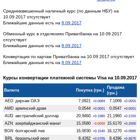
Средневзвешенный наличный курс (по данным НБУ) на
10.09.2017 отсутствует
Ближайшие данные есть на
8.09.2017
Обменный курс в отделениях Приватбанка на 10.09.2017
отсутствует
Ближайшие данные есть на
8.09.2017
Конвертация по картам Приватбанка на 10.09.2017 отсутствует
Ближайшие данные есть на
8.09.2017
Курсы конвертации платежной системы Visa на 10.09.2017
Продажа
Валюта
Покупка (грн.)
(грн.)
AED
дирхам ОАЭ
7,0921
7,1009
+0.0084
+0.0055
AMD
армянский драм
0,0544
0,0547
+0.0001
+0.0001
AUD
австралийский доллар
20,9460
21,1960
+0.1980
+0.2150
AZN
азербайджанский манат
15,0580
15,6170
-0.0050
+0.2500
BGN
болгарский лев
16,0030
16,1270
+0.1540
+0.0580
BRL
бразильский реал
8,4282
8,4396
+0.0705
+0.0675