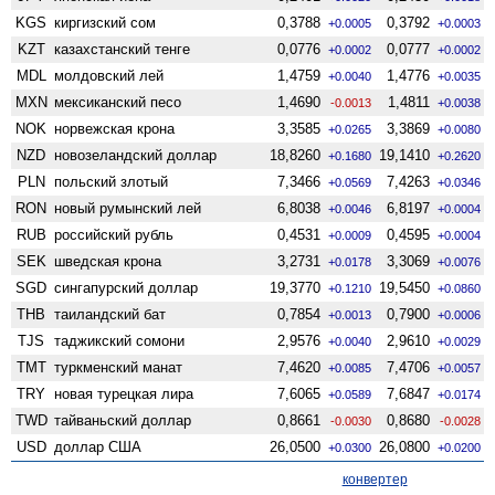
KGS
киргизский сом
0,3788
0,3792
+0.0005
+0.0003
KZT
казахстанский тенге
0,0776
0,0777
+0.0002
+0.0002
MDL
молдовский лей
1,4759
1,4776
+0.0040
+0.0035
MXN
мексиканский песо
1,4690
1,4811
-0.0013
+0.0038
NOK
норвежская крона
3,3585
3,3869
+0.0265
+0.0080
NZD
ново­зеландский доллар
18,8260
19,1410
+0.1680
+0.2620
PLN
польский злотый
7,3466
7,4263
+0.0569
+0.0346
RON
новый румынский лей
6,8038
6,8197
+0.0046
+0.0004
RUB
российский рубль
0,4531
0,4595
+0.0009
+0.0004
SEK
шведская крона
3,2731
3,3069
+0.0178
+0.0076
SGD
сингапурский доллар
19,3770
19,5450
+0.1210
+0.0860
THB
таиландский бат
0,7854
0,7900
+0.0013
+0.0006
TJS
таджикский сомони
2,9576
2,9610
+0.0040
+0.0029
TMT
туркменский манат
7,4620
7,4706
+0.0085
+0.0057
TRY
новая турецкая лира
7,6065
7,6847
+0.0589
+0.0174
TWD
тайваньский доллар
0,8661
0,8680
-0.0030
-0.0028
USD
доллар США
26,0500
26,0800
+0.0300
+0.0200
конвертер