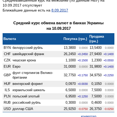
Средневзвешенный курс на межбанке (по данным НБУ) на
10.09.2017 отсутствует
Ближайшие данные есть на
8.09.2017
Средний курс обмена валют в банках Украины
на 10.09.2017
Продажа
Валюта
Покупка (грн.)
(грн.)
BYN
белорусский рубль
13,3800
13,5400
0.0000
0.0000
CHF
швейцарский франк
26,2450
27,9400
+0.2450
+0.1400
CZK
чешская крона
1,1000
1,2300
+0.1500
+0.0550
EUR
Евро
31,0000
31,9800
0.0000
+0.1400
фунт стерлингов Велико­
GBP
32,7750
34,9750
+0.1750
+0.2250
британии
HUF
венгерский форинт
0,0970
0,1050
+0.0030
0.0000
ILS
израильский шекель
6,5000
7,5000
0.0000
0.0000
PLN
польский злотый
6,9500
7,5000
+0.1250
0.0000
RUB
российский рубль
0,3000
0,4600
0.0000
0.0000
USD
доллар США
25,9250
26,3750
-0.0750
-0.0250
конвертер