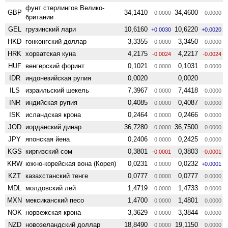
фунт стерлингов Велико­
GBP
34,1410
34,4600
0.0000
0.0000
британии
GEL
грузинский лари
10,6160
10,6220
+0.0030
+0.0020
HKD
гонконгский доллар
3,3355
3,3450
0.0000
0.0000
HRK
хорватская куна
4,2175
4,2217
-0.0024
-0.0024
HUF
венгерский форинт
0,1021
0,1031
0.0000
0.0000
IDR
индонезийская рупия
0,0020
0,0020
ILS
израильский шекель
7,3967
7,4418
0.0000
0.0000
INR
индийская рупия
0,4085
0,4087
0.0000
0.0000
ISK
исландская крона
0,2464
0,2466
0.0000
0.0000
JOD
иорданский динар
36,7280
36,7500
0.0000
0.0000
JPY
японская йена
0,2406
0,2425
0.0000
0.0000
KGS
киргизский сом
0,3801
0,3803
-0.0001
-0.0001
KRW
южно-корейская вона (Корея)
0,0231
0,0232
0.0000
+0.0001
KZT
казахстанский тенге
0,0777
0,0777
0.0000
0.0000
MDL
молдовский лей
1,4719
1,4733
0.0000
0.0000
MXN
мексиканский песо
1,4700
1,4801
0.0000
0.0000
NOK
норвежская крона
3,3629
3,3844
0.0000
0.0000
NZD
ново­зеландский доллар
18,8490
19,1150
0.0000
0.0000