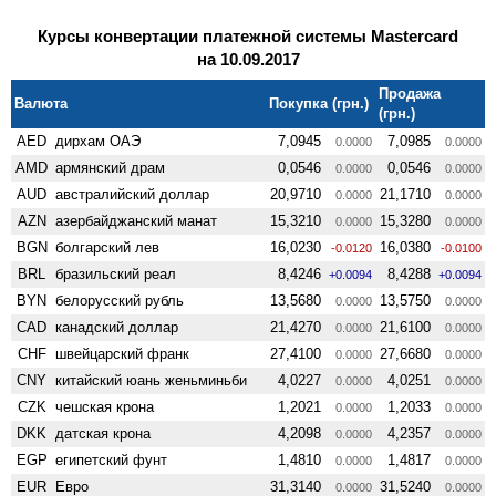
Курсы конвертации платежной системы Mastercard
на 10.09.2017
Продажа
Валюта
Покупка (грн.)
(грн.)
AED
дирхам ОАЭ
7,0945
7,0985
0.0000
0.0000
AMD
армянский драм
0,0546
0,0546
0.0000
0.0000
AUD
австралийский доллар
20,9710
21,1710
0.0000
0.0000
AZN
азербайджанский манат
15,3210
15,3280
0.0000
0.0000
BGN
болгарский лев
16,0230
16,0380
-0.0120
-0.0100
BRL
бразильский реал
8,4246
8,4288
+0.0094
+0.0094
BYN
белорусский рубль
13,5680
13,5750
0.0000
0.0000
CAD
канадский доллар
21,4270
21,6100
0.0000
0.0000
CHF
швейцарский франк
27,4100
27,6680
0.0000
0.0000
CNY
китайский юань женьминьби
4,0227
4,0251
0.0000
0.0000
CZK
чешская крона
1,2021
1,2033
0.0000
0.0000
DKK
датская крона
4,2098
4,2357
0.0000
0.0000
EGP
египетский фунт
1,4810
1,4817
0.0000
0.0000
EUR
Евро
31,3140
31,5240
0.0000
0.0000