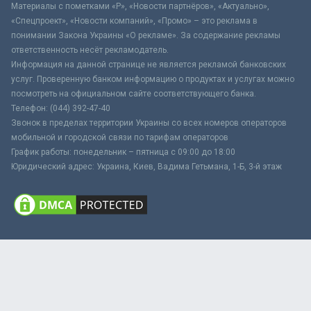
Материалы с пометками «Р», «Новости партнёров», «Актуально»,
«Спецпроект», «Новости компаний», «Промо» – это реклама в
понимании Закона Украины «О рекламе». За содержание рекламы
ответственность несёт рекламодатель.
Информация на данной странице не является рекламой банковских
услуг. Проверенную банком информацию о продуктах и услугах можно
посмотреть на официальном сайте соответствующего банка.
Телефон: (044) 392-47-40
Звонок в пределах территории Украины со всех номеров операторов
мобильной и городской связи по тарифам операторов
График работы: понедельник – пятница с 09:00 до 18:00
Юридический адрес: Украина, Киев, Вадима Гетьмана, 1-Б, 3-й этаж