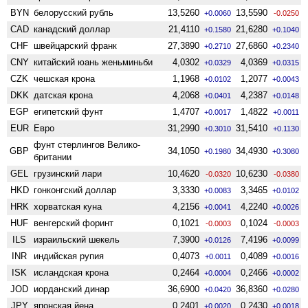
BYN
белорусский рубль
13,5260
13,5590
+0.0060
-0.0250
CAD
канадский доллар
21,4110
21,6280
+0.1580
+0.1040
CHF
швейцарский франк
27,3890
27,6860
+0.2710
+0.2340
CNY
китайский юань женьминьби
4,0302
4,0369
+0.0329
+0.0315
CZK
чешская крона
1,1968
1,2077
+0.0102
+0.0043
DKK
датская крона
4,2068
4,2387
+0.0401
+0.0148
EGP
египетский фунт
1,4707
1,4822
+0.0017
+0.0011
EUR
Евро
31,2990
31,5410
+0.3010
+0.1130
фунт стерлингов Велико­
GBP
34,1050
34,4930
+0.1980
+0.3080
британии
GEL
грузинский лари
10,4620
10,6230
-0.0320
-0.0380
HKD
гонконгский доллар
3,3330
3,3465
+0.0083
+0.0102
HRK
хорватская куна
4,2156
4,2240
+0.0041
+0.0026
HUF
венгерский форинт
0,1021
0,1024
-0.0003
-0.0003
ILS
израильский шекель
7,3900
7,4196
+0.0126
+0.0099
INR
индийская рупия
0,4073
0,4089
+0.0011
+0.0016
ISK
исландская крона
0,2464
0,2466
+0.0004
+0.0002
JOD
иорданский динар
36,6900
36,8360
+0.0420
+0.0280
JPY
японская йена
0,2401
0,2430
+0.0020
+0.0018