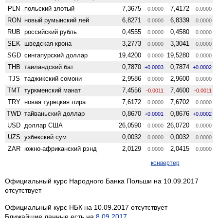
PLN
польский злотый
7,3675
7,4172
0.0000
0.0000
RON
новый румынский лей
6,8271
6,8339
0.0000
0.0000
RUB
российский рубль
0,4555
0,4580
0.0000
0.0000
SEK
шведская крона
3,2773
3,3041
0.0000
0.0000
SGD
сингапурский доллар
19,4200
19,5280
0.0000
0.0000
THB
таиландский бат
0,7870
0,7874
+0.0003
+0.0002
TJS
таджикский сомони
2,9586
2,9600
0.0000
0.0000
TMT
туркменский манат
7,4556
7,4600
-0.0011
-0.0011
TRY
новая турецкая лира
7,6172
7,6702
0.0000
0.0000
TWD
тайваньский доллар
0,8670
0,8676
+0.0001
+0.0002
USD
доллар США
26,0590
26,0720
0.0000
0.0000
UZS
узбекский сум
0,0032
0,0032
0.0000
0.0000
ZAR
южно-африканский рэнд
2,0129
2,0415
0.0000
0.0000
конвертер
Официальный курс Народного Банка Польши на 10.09.2017
отсутствует
Официальный курс НБК на 10.09.2017 отсутствует
Ближайшие данные есть на
8.09.2017