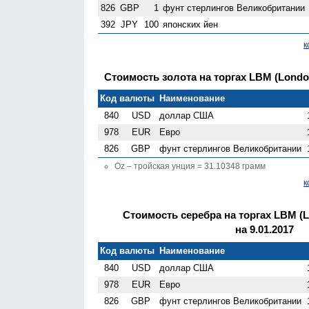
826
GBP
1
фунт стерлингов Велико­британии
392
JPY
100
японских йен
к
Стоимость золота на торгах LBM (London 
Код валюты
Наименование
840
USD
доллар США
978
EUR
Евро
826
GBP
фунт стерлингов Велико­британии
Oz – тройская унция = 31.10348 грамм
к
Стоимость серебра на торгах LBM (Lo
на 9.01.2017
Код валюты
Наименование
840
USD
доллар США
978
EUR
Евро
826
GBP
фунт стерлингов Велико­британии