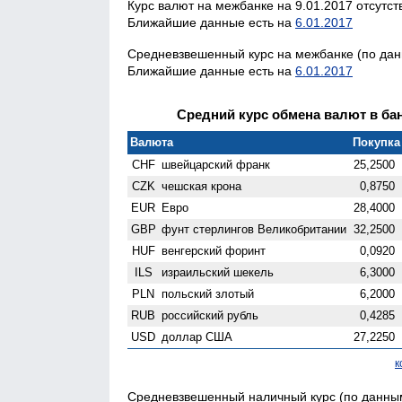
Курс валют на межбанке на 9.01.2017 отсутст
Ближайшие данные есть на
6.01.2017
Средневзвешенный курс на межбанке (по данн
Ближайшие данные есть на
6.01.2017
Средний курс обмена валют в бан
Валюта
Покупка 
CHF
швейцарский франк
25,2500
CZK
чешская крона
0,8750
EUR
Евро
28,4000
GBP
фунт стерлингов Велико­британии
32,2500
HUF
венгерский форинт
0,0920
ILS
израильский шекель
6,3000
PLN
польский злотый
6,2000
RUB
российский рубль
0,4285
USD
доллар США
27,2250
к
Средневзвешенный наличный курс (по данным 