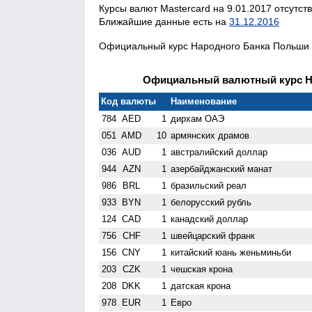
Курсы валют Mastercard на 9.01.2017 отсутст
Ближайшие данные есть на
31.12.2016
Официальный курс Народного Банка Польши н
Официальный валютный курс НБ
Код валюты
Наименование
784
AED
1
дирхам ОАЭ
051
AMD
10
армянских драмов
036
AUD
1
австралийский доллар
944
AZN
1
азербайджанский манат
986
BRL
1
бразильский реал
933
BYN
1
белорусский рубль
124
CAD
1
канадский доллар
756
CHF
1
швейцарский франк
156
CNY
1
китайский юань женьминьби
203
CZK
1
чешская крона
208
DKK
1
датская крона
978
EUR
1
Евро