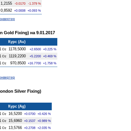
1,2155
-0.0170
-1.379 %
0,8592
+0.0008
+0.093 %
онвертер
Gold Fixing) на 9.01.2017
Курс (Au)
1
1178,5000
Oz
+2.6500
+0.225 %
1
1119,2200
Oz
+5.2200
+0.469 %
1
970,8500
Oz
+16.7700
+1.758 %
онвертер
ndon Silver Fixing)
Курс (Ag)
1
16,5200
Oz
+0.0700
+0.426 %
1
15,6960
Oz
+0.1537
+0.989 %
1
13,5766
Oz
+0.2708
+2.035 %