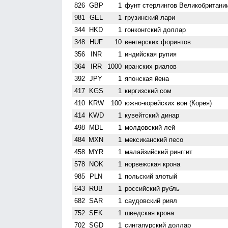
826
GBP
1
фунт стерлингов Велико­британи
981
GEL
1
грузинский лари
344
HKD
1
гонконгский доллар
348
HUF
10
венгерских форинтов
356
INR
1
индийская рупия
364
IRR
1000
иранских риалов
392
JPY
1
японская йена
417
KGS
1
киргизский сом
410
KRW
100
южно-корейских вон (Корея)
414
KWD
1
кувейтский динар
498
MDL
1
молдовский лей
484
MXN
1
мексиканский песо
458
MYR
1
малайзийский ринггит
578
NOK
1
норвежская крона
985
PLN
1
польский злотый
643
RUB
1
российский рубль
682
SAR
1
саудовский риял
752
SEK
1
шведская крона
702
SGD
1
сингапурский доллар