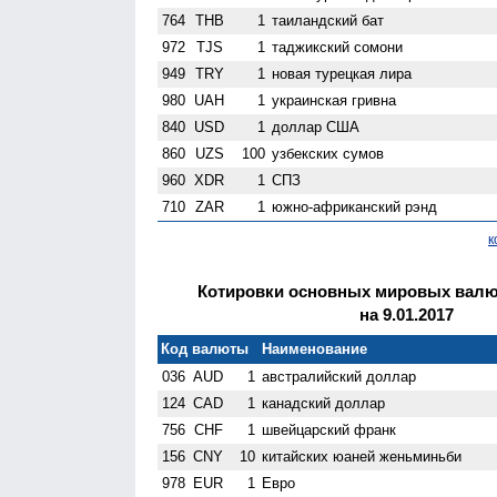
764
THB
1
таиландский бат
972
TJS
1
таджикский сомони
949
TRY
1
новая турецкая лира
980
UAH
1
украинская гривна
840
USD
1
доллар США
860
UZS
100
узбекских сумов
960
XDR
1
СПЗ
710
ZAR
1
южно-африканский рэнд
к
Котировки основных мировых валют
на 9.01.2017
Код валюты
Наименование
036
AUD
1
австралийский доллар
124
CAD
1
канадский доллар
756
CHF
1
швейцарский франк
156
CNY
10
китайских юаней женьминьби
978
EUR
1
Евро