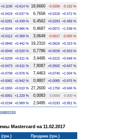
19,6660
+0.1190
+0.614 %
-0.0200
-0.102 %
6,7658
+0.0424
+0.637 %
+0.0318
+0.472 %
6,4562
+0.0281
+0.439 %
+0.0293
+0.456 %
0,4687
+0.0044
+0.966 %
+0.0071
+1.538 %
3,0649
+0.0112
+0.369 %
-0.0017
-0.055 %
19,2310
+0.0840
+0.442 %
+0.0620
+0.323 %
0,7786
+0.0040
+0.520 %
+0.0039
+0.503 %
3,4495
+0.0209
+0.611 %
+0.0222
+0.648 %
7,8087
+0.0473
+0.611 %
+0.0502
+0.647 %
7,4463
+0.0708
+0.976 %
+0.0740
+1.004 %
0,8807
+0.0082
+0.942 %
+0.0085
+0.975 %
27,2600
+0.1650
+0.610 %
+0.1750
+0.646 %
0,0083
+0.0001
+1.220 %
0.0000
0.000 %
2,0495
+0.0194
+0.969 %
+0.0193
+0.951 %
онвертер
мы Mastercard на 11.02.2017
(грн.)
Продажа (грн.)