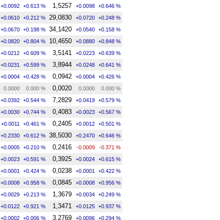
1,5257
+0.0092
+0.613 %
+0.0098
+0.646 %
29,0830
+0.0610
+0.212 %
+0.0720
+0.248 %
34,1420
+0.0670
+0.198 %
+0.0540
+0.158 %
10,4650
+0.0820
+0.804 %
+0.0880
+0.848 %
3,5141
+0.0212
+0.609 %
+0.0223
+0.639 %
3,8944
+0.0231
+0.599 %
+0.0248
+0.641 %
0,0942
+0.0004
+0.428 %
+0.0004
+0.426 %
0,0020
0.0000
0.000 %
0.0000
0.000 %
7,2829
+0.0392
+0.544 %
+0.0419
+0.579 %
0,4083
+0.0030
+0.744 %
+0.0023
+0.567 %
0,2405
+0.0011
+0.461 %
+0.0012
+0.501 %
38,5030
+0.2330
+0.612 %
+0.2470
+0.646 %
0,2416
+0.0005
+0.210 %
-0.0009
-0.371 %
0,3925
+0.0023
+0.591 %
+0.0024
+0.615 %
0,0238
+0.0001
+0.424 %
+0.0001
+0.422 %
0,0845
+0.0008
+0.958 %
+0.0008
+0.956 %
1,3679
+0.0029
+0.213 %
+0.0034
+0.249 %
1,3471
+0.0122
+0.921 %
+0.0125
+0.937 %
3,2769
+0.0002
+0.006 %
+0.0096
+0.294 %