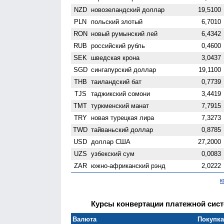
NZD
ново­зеландский доллар
19,5100
PLN
польский злотый
6,7010
RON
новый румынский лей
6,4342
RUB
российский рубль
0,4600
SEK
шведская крона
3,0437
SGD
сингапурский доллар
19,1100
THB
таиландский бат
0,7739
TJS
таджикский сомони
3,4419
TMT
туркменский манат
7,7915
TRY
новая турецкая лира
7,3273
TWD
тайваньский доллар
0,8785
USD
доллар США
27,2000
UZS
узбекский сум
0,0083
ZAR
южно-африканский рэнд
2,0222
к
Курсы конвертации платежной систе
Валюта
Покупка 