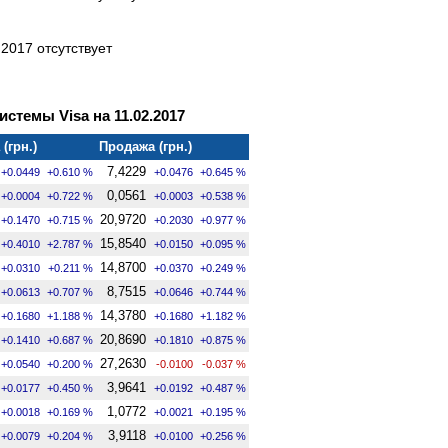
2017 отсутствует
стемы Visa на 11.02.2017
(грн.)
Продажа (грн.)
7,4229
+0.0449
+0.610 %
+0.0476
+0.645 %
0,0561
+0.0004
+0.722 %
+0.0003
+0.538 %
20,9720
+0.1470
+0.715 %
+0.2030
+0.977 %
15,8540
+0.4010
+2.787 %
+0.0150
+0.095 %
14,8700
+0.0310
+0.211 %
+0.0370
+0.249 %
8,7515
+0.0613
+0.707 %
+0.0646
+0.744 %
14,3780
+0.1680
+1.188 %
+0.1680
+1.182 %
20,8690
+0.1410
+0.687 %
+0.1810
+0.875 %
27,2630
+0.0540
+0.200 %
-0.0100
-0.037 %
3,9641
+0.0177
+0.450 %
+0.0192
+0.487 %
1,0772
+0.0018
+0.169 %
+0.0021
+0.195 %
3,9118
+0.0079
+0.204 %
+0.0100
+0.256 %