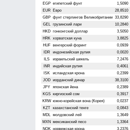
EGP
египетский фунт
1,5090
EUR
Евро
28,8510
GBP
фунт стерлингов Велико­британии
33,8290
GEL
грузинский лари
10,2840
HKD
гонконгский доллар
3,5050
HRK
хорватская куна
3,8825
HUF
венгерский форинт
0,0939
IDR
индонезийская рупия
0,0020
ILS
израильский шекель
7,2476
INR
индийская рупия
0,4061
ISK
исландская крона
0,2399
JOD
иорданский динар
38,3100
JPY
японская йена
0,2389
KGS
киргизский сом
0,3917
KRW
южно-корейская вона (Корея)
0,0237
KZT
казахстанский тенге
0,0843
MDL
молдовский лей
1,3649
MXN
мексиканский песо
1,3364
NOK
норвежская крона
3,2376