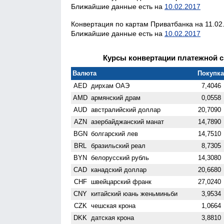
Ближайшие данные есть на
10.02.2017
Конвертация по картам Приватбанка на 11.02.
Ближайшие данные есть на
10.02.2017
Курсы конвертации платежной си
Валюта
Покупка 
AED
дирхам ОАЭ
7,4046
AMD
армянский драм
0,0558
AUD
австралийский доллар
20,7090
AZN
азербайджанский манат
14,7890
BGN
болгарский лев
14,7510
BRL
бразильский реал
8,7305
BYN
белорусский рубль
14,3080
CAD
канадский доллар
20,6680
CHF
швейцарский франк
27,0240
CNY
китайский юань женьминьби
3,9534
CZK
чешская крона
1,0664
DKK
датская крона
3,8810