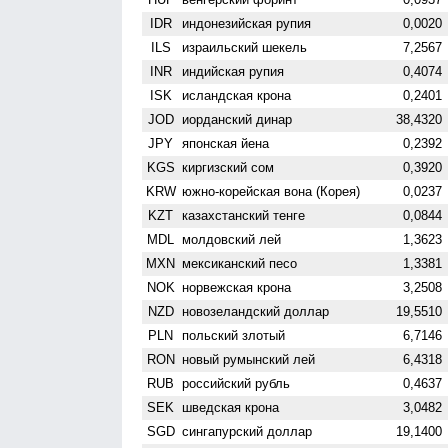
IDR
индонезийская рупия
0,0020
ILS
израильский шекель
7,2567
INR
индийская рупия
0,4074
ISK
исландская крона
0,2401
JOD
иорданский динар
38,4320
JPY
японская йена
0,2392
KGS
киргизский сом
0,3920
KRW
южно-корейская вона (Корея)
0,0237
KZT
казахстанский тенге
0,0844
MDL
молдовский лей
1,3623
MXN
мексиканский песо
1,3381
NOK
норвежская крона
3,2508
NZD
ново­зеландский доллар
19,5510
PLN
польский злотый
6,7146
RON
новый румынский лей
6,4318
RUB
российский рубль
0,4637
SEK
шведская крона
3,0482
SGD
сингапурский доллар
19,1400