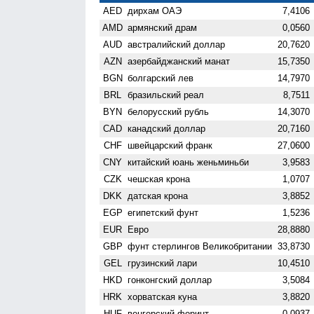
AED
дирхам ОАЭ
7,4106
AMD
армянский драм
0,0560
AUD
австралийский доллар
20,7620
AZN
азербайджанский манат
15,7350
BGN
болгарский лев
14,7970
BRL
бразильский реал
8,7511
BYN
белорусский рубль
14,3070
CAD
канадский доллар
20,7160
CHF
швейцарский франк
27,0600
CNY
китайский юань женьминьби
3,9583
CZK
чешская крона
1,0707
DKK
датская крона
3,8852
EGP
египетский фунт
1,5236
EUR
Евро
28,8880
GBP
фунт стерлингов Велико­британии
33,8730
GEL
грузинский лари
10,4510
HKD
гонконгский доллар
3,5084
HRK
хорватская куна
3,8820
HUF
венгерский форинт
0,0937