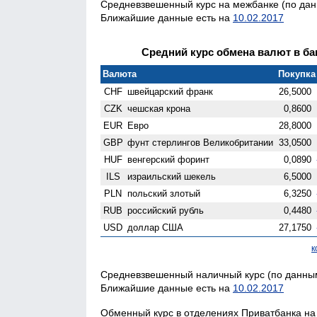
Средневзвешенный курс на межбанке (по данн
Ближайшие данные есть на
10.02.2017
Средний курс обмена валют в бан
Валюта
Покупка 
CHF
швейцарский франк
26,5000
CZK
чешская крона
0,8600
EUR
Евро
28,8000
GBP
фунт стерлингов Велико­британии
33,0500
HUF
венгерский форинт
0,0890
ILS
израильский шекель
6,5000
PLN
польский злотый
6,3250
RUB
российский рубль
0,4480
USD
доллар США
27,1750
к
Средневзвешенный наличный курс (по данным 
Ближайшие данные есть на
10.02.2017
Обменный курс в отделениях Приватбанка на 