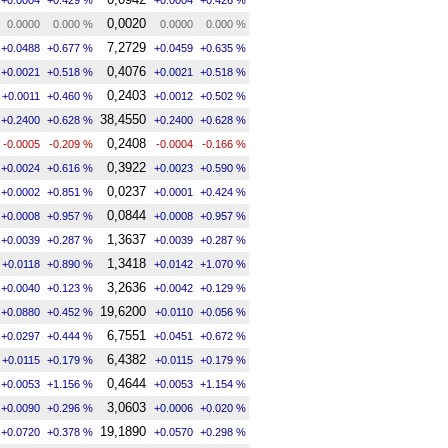
0,0020
0.0000
0.000 %
0.0000
0.000 %
7,2729
+0.0488
+0.677 %
+0.0459
+0.635 %
0,4076
+0.0021
+0.518 %
+0.0021
+0.518 %
0,2403
+0.0011
+0.460 %
+0.0012
+0.502 %
38,4550
+0.2400
+0.628 %
+0.2400
+0.628 %
0,2408
-0.0005
-0.209 %
-0.0004
-0.166 %
0,3922
+0.0024
+0.616 %
+0.0023
+0.590 %
0,0237
+0.0002
+0.851 %
+0.0001
+0.424 %
0,0844
+0.0008
+0.957 %
+0.0008
+0.957 %
1,3637
+0.0039
+0.287 %
+0.0039
+0.287 %
1,3418
+0.0118
+0.890 %
+0.0142
+1.070 %
3,2636
+0.0040
+0.123 %
+0.0042
+0.129 %
19,6200
+0.0880
+0.452 %
+0.0110
+0.056 %
6,7551
+0.0297
+0.444 %
+0.0451
+0.672 %
6,4382
+0.0115
+0.179 %
+0.0115
+0.179 %
0,4644
+0.0053
+1.156 %
+0.0053
+1.154 %
3,0603
+0.0090
+0.296 %
+0.0006
+0.020 %
19,1890
+0.0720
+0.378 %
+0.0570
+0.298 %