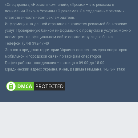
«Спецпроект», «Новости компаний», «Промо» – это реклама в
понимании Закона Украины «О рекламе». За содержание рекламы
ответственность несёт рекламодатель.
Информация на данной странице не является рекламой банковских
услуг. Проверенную банком информацию о продуктах и услугах можно
посмотреть на официальном сайте соответствующего банка.
Телефон: (044) 392-47-40
Звонок в пределах территории Украины со всех номеров операторов
мобильной и городской связи по тарифам операторов
График работы: понедельник – пятница с 09:00 до 18:00
Юридический адрес: Украина, Киев, Вадима Гетьмана, 1-Б, 3-й этаж