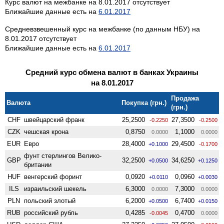
Курс валют на межбанке на 8.01.2017 отсутствует
Ближайшие данные есть на
6.01.2017
Средневзвешенный курс на межбанке (по данным НБУ) на
8.01.2017 отсутствует
Ближайшие данные есть на
6.01.2017
Средний курс обмена валют в банках Украины
на 8.01.2017
Продажа
Валюта
Покупка (грн.)
(грн.)
CHF
швейцарский франк
25,2500
27,3500
-0.2250
-0.2500
CZK
чешская крона
0,8750
1,1000
0.0000
0.0000
EUR
Евро
28,4000
29,4500
+0.1000
-0.1700
фунт стерлингов Велико­
GBP
32,2500
34,6250
+0.0500
+0.1250
британии
HUF
венгерский форинт
0,0920
0,0960
+0.0110
+0.0030
ILS
израильский шекель
6,3000
7,3000
0.0000
0.0000
PLN
польский злотый
6,2000
6,7400
+0.0500
+0.0150
RUB
российский рубль
0,4285
0,4700
-0.0045
0.0000