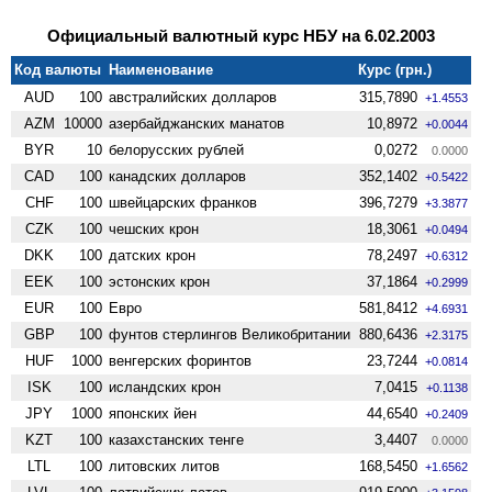
Официальный валютный курс НБУ на 6.02.2003
Код валюты
Наименование
Курс (грн.)
AUD
100
австралийских долларов
315,7890
+1.4553
AZM
10000
азербайджанских манатов
10,8972
+0.0044
BYR
10
белорусских рублей
0,0272
0.0000
CAD
100
канадских долларов
352,1402
+0.5422
CHF
100
швейцарских франков
396,7279
+3.3877
CZK
100
чешских крон
18,3061
+0.0494
DKK
100
датских крон
78,2497
+0.6312
EEK
100
эстонских крон
37,1864
+0.2999
EUR
100
Евро
581,8412
+4.6931
GBP
100
фунтов стерлингов Велико­британии
880,6436
+2.3175
HUF
1000
венгерских форинтов
23,7244
+0.0814
ISK
100
исландских крон
7,0415
+0.1138
JPY
1000
японских йен
44,6540
+0.2409
KZT
100
казахстанских тенге
3,4407
0.0000
LTL
100
литовских литов
168,5450
+1.6562