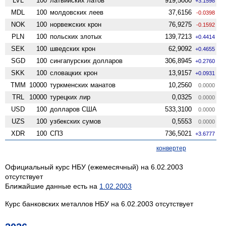
LVL
100
латвийских латов
919,5000
+3.1598
MDL
100
молдовских леев
37,6156
-0.0398
NOK
100
норвежских крон
76,9275
-0.1592
PLN
100
польских злотых
139,7213
+0.4414
SEK
100
шведских крон
62,9092
+0.4655
SGD
100
сингапурских долларов
306,8945
+0.2760
SKK
100
словацких крон
13,9157
+0.0931
TMM
10000
туркменских манатов
10,2560
0.0000
TRL
10000
турецких лир
0,0325
0.0000
USD
100
долларов США
533,3100
0.0000
UZS
100
узбекских сумов
0,5553
0.0000
XDR
100
СПЗ
736,5021
+3.6777
конвертер
Официальный курс НБУ (ежемесячный) на 6.02.2003
отсутствует
Ближайшие данные есть на
1.02.2003
Курс банковских металлов НБУ на 6.02.2003 отсутствует