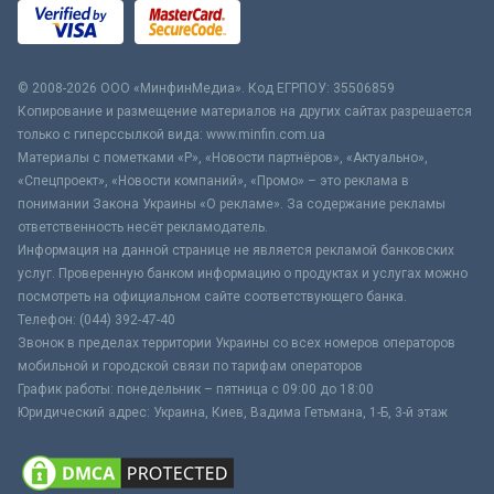
© 2008-2026 ООО «МинфинМедиа». Код ЕГРПОУ: 35506859
Копирование и размещение материалов на других сайтах разрешается
только с гиперссылкой вида: www.minfin.com.ua
Материалы с пометками «Р», «Новости партнёров», «Актуально»,
«Спецпроект», «Новости компаний», «Промо» – это реклама в
понимании Закона Украины «О рекламе». За содержание рекламы
ответственность несёт рекламодатель.
Информация на данной странице не является рекламой банковских
услуг. Проверенную банком информацию о продуктах и услугах можно
посмотреть на официальном сайте соответствующего банка.
Телефон: (044) 392-47-40
Звонок в пределах территории Украины со всех номеров операторов
мобильной и городской связи по тарифам операторов
График работы: понедельник – пятница с 09:00 до 18:00
Юридический адрес: Украина, Киев, Вадима Гетьмана, 1-Б, 3-й этаж