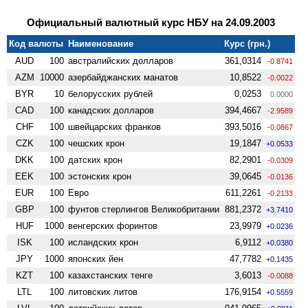
Официальный валютный курс НБУ на 24.09.2003
Код валюты
Наименование
Курс (грн.)
AUD
100
австралийских долларов
361,0314
-0.8741
AZM
10000
азербайджанских манатов
10,8522
-0.0022
BYR
10
белорусских рублей
0,0253
0.0000
CAD
100
канадских долларов
394,4667
-2.9589
CHF
100
швейцарских франков
393,5016
-0.0867
CZK
100
чешских крон
19,1847
+0.0533
DKK
100
датских крон
82,2901
-0.0309
EEK
100
эстонских крон
39,0645
-0.0136
EUR
100
Евро
611,2261
-0.2133
GBP
100
фунтов стерлингов Велико­британии
881,2372
+3.7410
HUF
1000
венгерских форинтов
23,9979
+0.0236
ISK
100
исландских крон
6,9112
+0.0380
JPY
1000
японских йен
47,7782
+0.1435
KZT
100
казахстанских тенге
3,6013
-0.0088
LTL
100
литовских литов
176,9154
+0.5559