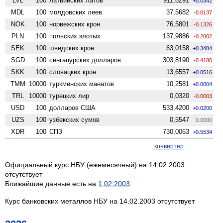
LVL
100
латвийских латов
911,8291
+0.0342
MDL
100
молдовских леев
37,5682
-0.0137
NOK
100
норвежских крон
76,5801
-0.1326
PLN
100
польских злотых
137,9886
-0.2802
SEK
100
шведских крон
63,0158
+0.3484
SGD
100
сингапурских долларов
303,8190
-0.4180
SKK
100
словацких крон
13,6557
+0.0516
TMM
10000
туркменских манатов
10,2581
+0.0004
TRL
10000
турецких лир
0,0320
-0.0003
USD
100
долларов США
533,4200
+0.0200
UZS
100
узбекских сумов
0,5547
0.0000
XDR
100
СПЗ
730,0063
+0.5534
конвертер
Официальный курс НБУ (ежемесячный) на 14.02.2003
отсутствует
Ближайшие данные есть на
1.02.2003
Курс банковских металлов НБУ на 14.02.2003 отсутствует