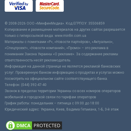
© 2008-2026 ООО «МинфинМедиа». Код ЕГРПОУ: 35506859
Копирование и размещение материалов на других сайтах разрешается
только с гиперссылкой вида: www.minfin.com.ua
Материалы с пометками «Р», «Новости партнёров», «Актуально»,
«Спецпроект», «Новости компаний», «Промо» – это реклама в
понимании Закона Украины «О рекламе». За содержание рекламы
ответственность несёт рекламодатель.
Информация на данной странице не является рекламой банковских
услуг. Проверенную банком информацию о продуктах и услугах можно
посмотреть на официальном сайте соответствующего банка.
Телефон: (044) 392-47-40
Звонок в пределах территории Украины со всех номеров операторов
мобильной и городской связи по тарифам операторов
График работы: понедельник – пятница с 09:00 до 18:00
Юридический адрес: Украина, Киев, Вадима Гетьмана, 1-Б, 3-й этаж