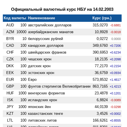
Официальный валютный курс НБУ на 14.02.2003
Код валюты
Наименование
Курс (грн.)
AUD
100
австралийских долларов
315,0270
-0.6881
AZM
10000
азербайджанских манатов
10,8928
-0.0018
BYR
10
белорусских рублей
0,0272
0.0000
CAD
100
канадских долларов
349,6760
+0.7206
CHF
100
швейцарских франков
390,6953
+0.6234
CZK
100
чешских крон
18,2135
+0.2098
DKK
100
датских крон
77,2170
+0.2154
EEK
100
эстонских крон
36,6759
+0.0934
EUR
100
Евро
573,8532
+1.4617
GBP
100
фунтов стерлингов Велико­британии
863,7165
+1.4213
HUF
1000
венгерских форинтов
23,4878
+0.1201
ISK
100
исландских крон
6,8824
-0.0089
JPY
1000
японских йен
44,0139
-0.0298
KZT
100
казахстанских тенге
3,4526
+0.0002
LTL
100
литовских литов
166,6261
+0.8555