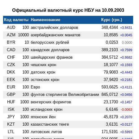
Официальный валютный курс НБУ на 10.09.2003
Код валюты
Наименование
Курс (грн.)
AUD
100
австралийских долларов
348,4344
+3.8431
AZM
10000
азербайджанских манатов
10,8585
+0.0045
BYR
10
белорусских рублей
0,0253
0.0000
CAD
100
канадских долларов
389,2103
+0.7599
CHF
100
швейцарских франков
384,5712
+0.8682
CZK
100
чешских крон
18,1077
+0.1593
DKK
100
датских крон
79,9083
+0.4443
EEK
100
эстонских крон
37,9420
+0.2181
EUR
100
Евро
593,6625
+3.4121
GBP
100
фунтов стерлингов Велико­британии
845,0712
+0.0456
HUF
1000
венгерских форинтов
23,1700
+0.1457
ISK
100
исландских крон
6,6146
-0.0063
JPY
1000
японских йен
45,8179
+0.2070
KZT
100
казахстанских тенге
3,6131
+0.0127
LTL
100
литовских литов
171,5191
+0.5993