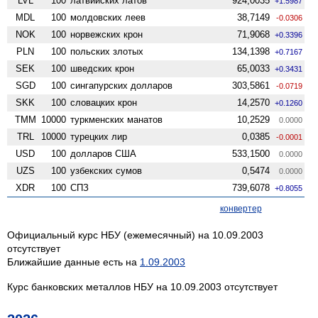
LVL
100
латвийских латов
924,0035
+1.5987
MDL
100
молдовских леев
38,7149
-0.0306
NOK
100
норвежских крон
71,9068
+0.3396
PLN
100
польских злотых
134,1398
+0.7167
SEK
100
шведских крон
65,0033
+0.3431
SGD
100
сингапурских долларов
303,5861
-0.0719
SKK
100
словацких крон
14,2570
+0.1260
TMM
10000
туркменских манатов
10,2529
0.0000
TRL
10000
турецких лир
0,0385
-0.0001
USD
100
долларов США
533,1500
0.0000
UZS
100
узбекских сумов
0,5474
0.0000
XDR
100
СПЗ
739,6078
+0.8055
конвертер
Официальный курс НБУ (ежемесячный) на 10.09.2003
отсутствует
Ближайшие данные есть на
1.09.2003
Курс банковских металлов НБУ на 10.09.2003 отсутствует