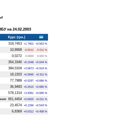
ны
У на 24.02.2003
Курс (грн.)
319,7453
+1.7901
+0.563 %
10,8908
-0.0012
-0.011 %
0,0272
0.0000
0.000 %
354,3340
+0.1548
+0.044 %
394,0104
+3.5873
+0.919 %
18,2203
+0.0565
+0.311 %
77,7989
+0.5297
+0.686 %
36,9493
+0.2515
+0.685 %
578,1314
+3.9361
+0.685 %
ании
851,4454
+0.0920
+0.011 %
23,4574
+0.1266
+0.543 %
6,8369
+0.0312
+0.458 %