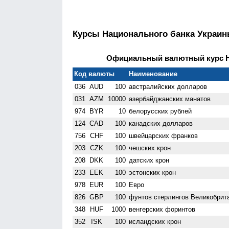
Курсы Национального банка Украи
Официальный валютный курс НБ
Код валюты
Наименование
036
AUD
100
австралийских долларов
031
AZM
10000
азербайджанских манатов
974
BYR
10
белорусских рублей
124
CAD
100
канадских долларов
756
CHF
100
швейцарских франков
203
CZK
100
чешских крон
208
DKK
100
датских крон
233
EEK
100
эстонских крон
978
EUR
100
Евро
826
GBP
100
фунтов стерлингов Велико­брит
348
HUF
1000
венгерских форинтов
352
ISK
100
исландских крон