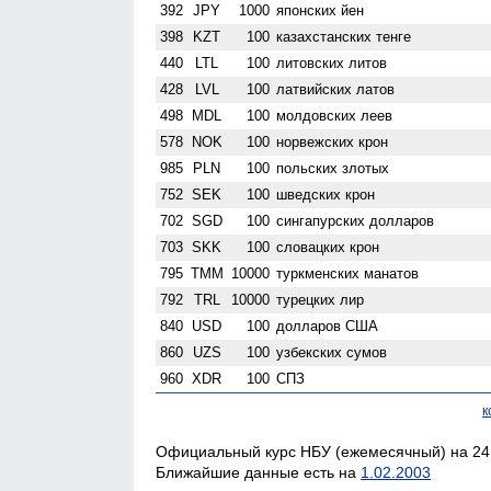
392
JPY
1000
японских йен
398
KZT
100
казахстанских тенге
440
LTL
100
литовских литов
428
LVL
100
латвийских латов
498
MDL
100
молдовских леев
578
NOK
100
норвежских крон
985
PLN
100
польских злотых
752
SEK
100
шведских крон
702
SGD
100
сингапурских долларов
703
SKK
100
словацких крон
795
TMM
10000
туркменских манатов
792
TRL
10000
турецких лир
840
USD
100
долларов США
860
UZS
100
узбекских сумов
960
XDR
100
СПЗ
к
Официальный курс НБУ (ежемесячный) на 24.
Ближайшие данные есть на
1.02.2003