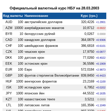
Официальный валютный курс НБУ на 28.03.2003
Код валюты
Наименование
Курс (грн.)
AUD
100
австралийских долларов
320,4226
+1.2801
AZM
10000
азербайджанских манатов
10,8712
-0.0022
BYR
10
белорусских рублей
0,0267
0.0000
CAD
100
канадских долларов
364,0879
+0.9306
CHF
100
швейцарских франков
386,6818
+0.6101
CZK
100
чешских крон
17,9750
+0.0877
DKK
100
датских крон
77,0260
+0.4022
EEK
100
эстонских крон
36,5586
+0.1909
EUR
100
Евро
572,0184
+2.9873
GBP
100
фунтов стерлингов Велико­британии
839,8450
+0.4423
HUF
1000
венгерских форинтов
23,2169
+0.1100
ISK
100
исландских крон
6,7952
+0.0202
JPY
1000
японских йен
44,5532
+0.1635
KZT
100
казахстанских тенге
3,5211
0.0000
LTL
100
литовских литов
165,3596
+1.1049