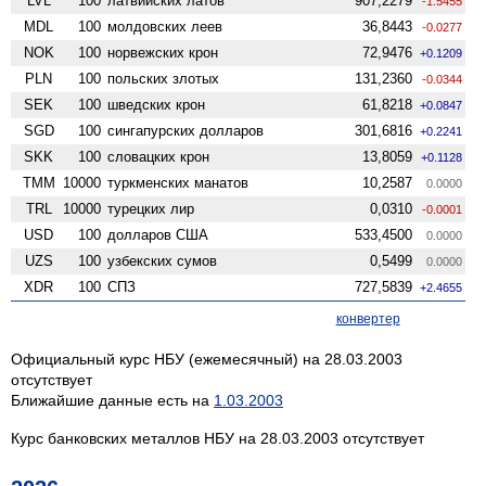
LVL
100
латвийских латов
907,2279
-1.5455
MDL
100
молдовских леев
36,8443
-0.0277
NOK
100
норвежских крон
72,9476
+0.1209
PLN
100
польских злотых
131,2360
-0.0344
SEK
100
шведских крон
61,8218
+0.0847
SGD
100
сингапурских долларов
301,6816
+0.2241
SKK
100
словацких крон
13,8059
+0.1128
TMM
10000
туркменских манатов
10,2587
0.0000
TRL
10000
турецких лир
0,0310
-0.0001
USD
100
долларов США
533,4500
0.0000
UZS
100
узбекских сумов
0,5499
0.0000
XDR
100
СПЗ
727,5839
+2.4655
конвертер
Официальный курс НБУ (ежемесячный) на 28.03.2003
отсутствует
Ближайшие данные есть на
1.03.2003
Курс банковских металлов НБУ на 28.03.2003 отсутствует