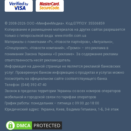
© 2008-2026 ООО «МинфинМедиа». Код ЕГРПОУ: 35506859
Копирование и размещение материалов на других сайтах разрешается
только с гиперссылкой вида: www.minfin.com.ua
Материалы с пометками «Р», «Новости партнёров», «Актуально»,
«Спецпроект», «Новости компаний», «Промо» – это реклама в
понимании Закона Украины «О рекламе». За содержание рекламы
ответственность несёт рекламодатель.
Информация на данной странице не является рекламой банковских
услуг. Проверенную банком информацию о продуктах и услугах можно
посмотреть на официальном сайте соответствующего банка.
Телефон: (044) 392-47-40
Звонок в пределах территории Украины со всех номеров операторов
мобильной и городской связи по тарифам операторов
График работы: понедельник – пятница с 09:00 до 18:00
Юридический адрес: Украина, Киев, Вадима Гетьмана, 1-Б, 3-й этаж