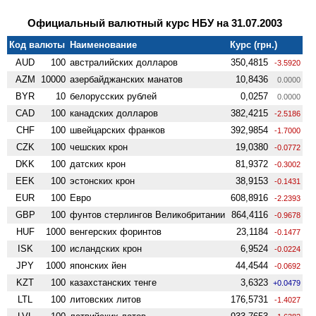
Официальный валютный курс НБУ на 31.07.2003
Код валюты
Наименование
Курс (грн.)
AUD
100
австралийских долларов
350,4815
-3.5920
AZM
10000
азербайджанских манатов
10,8436
0.0000
BYR
10
белорусских рублей
0,0257
0.0000
CAD
100
канадских долларов
382,4215
-2.5186
CHF
100
швейцарских франков
392,9854
-1.7000
CZK
100
чешских крон
19,0380
-0.0772
DKK
100
датских крон
81,9372
-0.3002
EEK
100
эстонских крон
38,9153
-0.1431
EUR
100
Евро
608,8916
-2.2393
GBP
100
фунтов стерлингов Велико­британии
864,4116
-0.9678
HUF
1000
венгерских форинтов
23,1184
-0.1477
ISK
100
исландских крон
6,9524
-0.0224
JPY
1000
японских йен
44,4544
-0.0692
KZT
100
казахстанских тенге
3,6323
+0.0479
LTL
100
литовских литов
176,5731
-1.4027