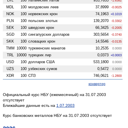
LVL
100
латвийских латов
933,7653
-1.6382
MDL
100
молдовских леев
37,8999
-0.0025
NOK
100
норвежских крон
74,1963
+0.1019
PLN
100
польских злотых
139,2070
-0.3302
SEK
100
шведских крон
66,3425
-0.2005
SGD
100
сингапурских долларов
303,5654
-0.3740
SKK
100
словацких крон
14,5546
-0.0135
TMM
10000
туркменских манатов
10,2535
0.0000
TRL
10000
турецких лир
0,0373
+0.0003
USD
100
долларов США
533,1800
0.0000
UZS
100
узбекских сумов
0,5472
0.0000
XDR
100
СПЗ
746,0621
-1.2800
конвертер
Официальный курс НБУ (ежемесячный) на 31.07.2003
отсутствует
Ближайшие данные есть на
1.07.2003
Курс банковских металлов НБУ на 31.07.2003 отсутствует