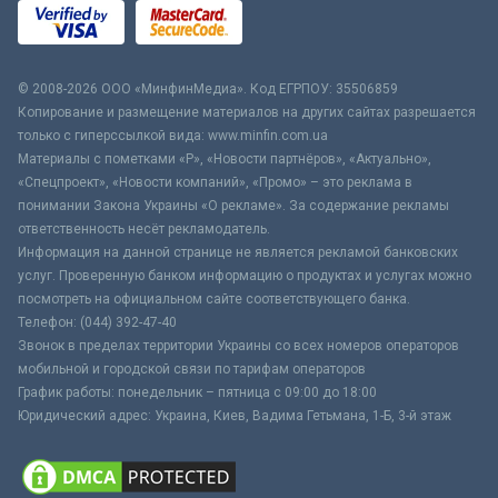
© 2008-2026 ООО «МинфинМедиа». Код ЕГРПОУ: 35506859
Копирование и размещение материалов на других сайтах разрешается
только с гиперссылкой вида: www.minfin.com.ua
Материалы с пометками «Р», «Новости партнёров», «Актуально»,
«Спецпроект», «Новости компаний», «Промо» – это реклама в
понимании Закона Украины «О рекламе». За содержание рекламы
ответственность несёт рекламодатель.
Информация на данной странице не является рекламой банковских
услуг. Проверенную банком информацию о продуктах и услугах можно
посмотреть на официальном сайте соответствующего банка.
Телефон: (044) 392-47-40
Звонок в пределах территории Украины со всех номеров операторов
мобильной и городской связи по тарифам операторов
График работы: понедельник – пятница с 09:00 до 18:00
Юридический адрес: Украина, Киев, Вадима Гетьмана, 1-Б, 3-й этаж