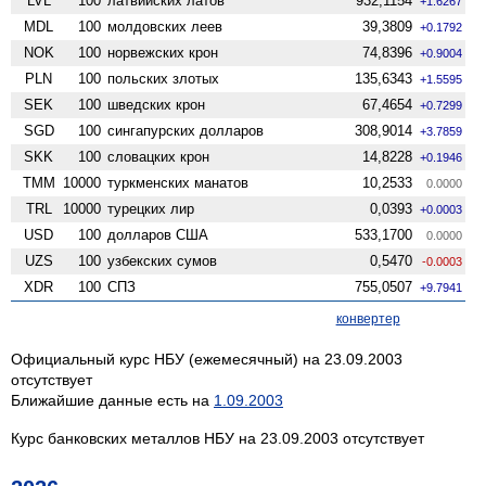
LVL
100
латвийских латов
932,1154
+1.6267
MDL
100
молдовских леев
39,3809
+0.1792
NOK
100
норвежских крон
74,8396
+0.9004
PLN
100
польских злотых
135,6343
+1.5595
SEK
100
шведских крон
67,4654
+0.7299
SGD
100
сингапурских долларов
308,9014
+3.7859
SKK
100
словацких крон
14,8228
+0.1946
TMM
10000
туркменских манатов
10,2533
0.0000
TRL
10000
турецких лир
0,0393
+0.0003
USD
100
долларов США
533,1700
0.0000
UZS
100
узбекских сумов
0,5470
-0.0003
XDR
100
СПЗ
755,0507
+9.7941
конвертер
Официальный курс НБУ (ежемесячный) на 23.09.2003
отсутствует
Ближайшие данные есть на
1.09.2003
Курс банковских металлов НБУ на 23.09.2003 отсутствует