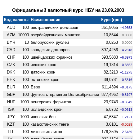
Официальный валютный курс НБУ на 23.09.2003
Код валюты
Наименование
Курс (грн.)
AUD
100
австралийских долларов
361,9055
+4.9653
AZM
10000
азербайджанских манатов
10,8544
0.0000
BYR
10
белорусских рублей
0,0253
0.0000
CAD
100
канадских долларов
397,4256
+4.2818
CHF
100
швейцарских франков
393,5883
+6.8973
CZK
100
чешских крон
19,1314
+0.3852
DKK
100
датских крон
82,3210
+1.1275
EEK
100
эстонских крон
39,0781
+0.5316
EUR
100
Евро
611,4394
+8.3175
GBP
100
фунтов стерлингов Велико­британии
877,4962
+9.8197
HUF
1000
венгерских форинтов
23,9743
+0.3549
ISK
100
исландских крон
6,8732
+0.0613
JPY
1000
японских йен
47,6347
+1.2121
KZT
100
казахстанских тенге
3,6101
-0.0029
LTL
100
литовских литов
176,3595
+2.6489