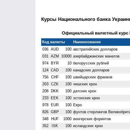
Курсы Национального банка Украи
Официальный валютный курс НБ
Код валюты
Наименование
036
AUD
100
австралийских долларов
031
AZM
10000
азербайджанских манатов
974
BYR
10
белорусских рублей
124
CAD
100
канадских долларов
756
CHF
100
швейцарских франков
203
CZK
100
чешских крон
208
DKK
100
датских крон
233
EEK
100
эстонских крон
978
EUR
100
Евро
826
GBP
100
фунтов стерлингов Велико­брит
348
HUF
1000
венгерских форинтов
352
ISK
100
исландских крон