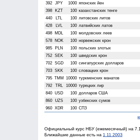
392
JPY
1000
японских йен
398
KZT
100
казахстанских тенге
440
LTL
100
литовских литов
428
LVL
100
латвийских латов
498
MDL
100
молдовских леев
578
NOK
100
норвежских крон
985
PLN
100
польских злотых
752
SEK
100
шведских крон
702
SGD
100
сингапурских долларов
703
SKK
100
словацких крон
795
TMM
10000
туркменских манатов
792
TRL
10000
турецких лир
840
USD
100
долларов США
860
UZS
100
узбекских сумов
960
XDR
100
СПЗ
к
Официальный курс НБУ (ежемесячный) на 7.1
Ближайшие данные есть на
1.11.2003