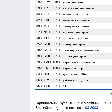
392
JPY
1000
японских йен
398
KZT
100
казахстанских тенге
440
LTL
100
литовских литов
428
LVL
100
латвийских латов
498
MDL
100
молдовских леев
578
NOK
100
норвежских крон
985
PLN
100
польских злотых
752
SEK
100
шведских крон
702
SGD
100
сингапурских долларов
703
SKK
100
словацких крон
795
TMM
10000
туркменских манатов
792
TRL
10000
турецких лир
840
USD
100
долларов США
860
UZS
100
узбекских сумов
960
XDR
100
СПЗ
к
Официальный курс НБУ (ежемесячный) на 21.
Ближайшие данные есть на
1.03.2003