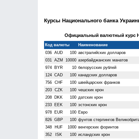
Курсы Национального банка Украи
Официальный валютный курс НБ
Код валюты
Наименование
036
AUD
100
австралийских долларов
031
AZM
10000
азербайджанских манатов
974
BYR
10
белорусских рублей
124
CAD
100
канадских долларов
756
CHF
100
швейцарских франков
203
CZK
100
чешских крон
208
DKK
100
датских крон
233
EEK
100
эстонских крон
978
EUR
100
Евро
826
GBP
100
фунтов стерлингов Велико­брит
348
HUF
1000
венгерских форинтов
352
ISK
100
исландских крон