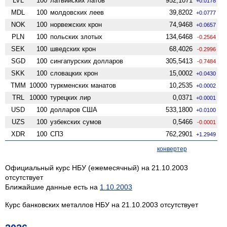
LVL
100
латвийских латов
952,1071
+0.0178
MDL
100
молдовских леев
39,8202
+0.0777
NOK
100
норвежских крон
74,9468
+0.0657
PLN
100
польских злотых
134,6468
-0.2564
SEK
100
шведских крон
68,4026
-0.2996
SGD
100
сингапурских долларов
305,5413
-0.7484
SKK
100
словацких крон
15,0002
+0.0430
TMM
10000
туркменских манатов
10,2535
+0.0002
TRL
10000
турецких лир
0,0371
+0.0001
USD
100
долларов США
533,1800
+0.0100
UZS
100
узбекских сумов
0,5466
-0.0001
XDR
100
СПЗ
762,2901
+1.2949
конвертер
Официальный курс НБУ (ежемесячный) на 21.10.2003
отсутствует
Ближайшие данные есть на
1.10.2003
Курс банковских металлов НБУ на 21.10.2003 отсутствует