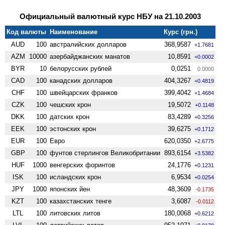
Официальный валютный курс НБУ на 21.10.2003
Код валюты
Наименование
Курс (грн.)
AUD
100
австралийских долларов
368,9587
+1.7681
AZM
10000
азербайджанских манатов
10,8591
+0.0002
BYR
10
белорусских рублей
0,0251
0.0000
CAD
100
канадских долларов
404,3267
+0.4819
CHF
100
швейцарских франков
399,4042
+1.4684
CZK
100
чешских крон
19,5072
+0.1148
DKK
100
датских крон
83,4289
+0.3256
EEK
100
эстонских крон
39,6275
+0.1712
EUR
100
Евро
620,0350
+2.6775
GBP
100
фунтов стерлингов Велико­британии
893,6154
+3.5382
HUF
1000
венгерских форинтов
24,1776
+0.1231
ISK
100
исландских крон
6,9534
+0.0254
JPY
1000
японских йен
48,3609
-0.1735
KZT
100
казахстанских тенге
3,6087
-0.0112
LTL
100
литовских литов
180,0068
+0.6212