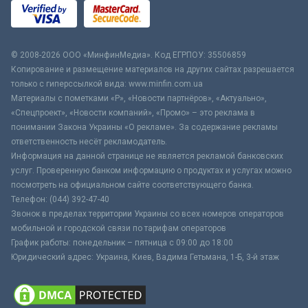
© 2008-2026 ООО «МинфинМедиа». Код ЕГРПОУ: 35506859
Копирование и размещение материалов на других сайтах разрешается
только с гиперссылкой вида: www.minfin.com.ua
Материалы с пометками «Р», «Новости партнёров», «Актуально»,
«Спецпроект», «Новости компаний», «Промо» – это реклама в
понимании Закона Украины «О рекламе». За содержание рекламы
ответственность несёт рекламодатель.
Информация на данной странице не является рекламой банковских
услуг. Проверенную банком информацию о продуктах и услугах можно
посмотреть на официальном сайте соответствующего банка.
Телефон: (044) 392-47-40
Звонок в пределах территории Украины со всех номеров операторов
мобильной и городской связи по тарифам операторов
График работы: понедельник – пятница с 09:00 до 18:00
Юридический адрес: Украина, Киев, Вадима Гетьмана, 1-Б, 3-й этаж