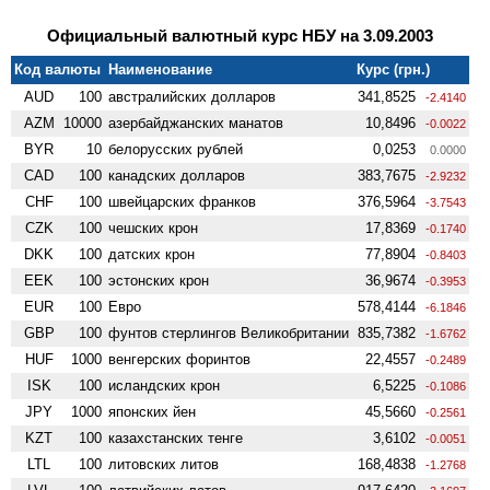
Официальный валютный курс НБУ на 3.09.2003
Код валюты
Наименование
Курс (грн.)
AUD
100
австралийских долларов
341,8525
-2.4140
AZM
10000
азербайджанских манатов
10,8496
-0.0022
BYR
10
белорусских рублей
0,0253
0.0000
CAD
100
канадских долларов
383,7675
-2.9232
CHF
100
швейцарских франков
376,5964
-3.7543
CZK
100
чешских крон
17,8369
-0.1740
DKK
100
датских крон
77,8904
-0.8403
EEK
100
эстонских крон
36,9674
-0.3953
EUR
100
Евро
578,4144
-6.1846
GBP
100
фунтов стерлингов Велико­британии
835,7382
-1.6762
HUF
1000
венгерских форинтов
22,4557
-0.2489
ISK
100
исландских крон
6,5225
-0.1086
JPY
1000
японских йен
45,5660
-0.2561
KZT
100
казахстанских тенге
3,6102
-0.0051
LTL
100
литовских литов
168,4838
-1.2768