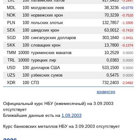
LVL
100
латвийских латов
917,6420
-3.1697
MDL
100
молдовских леев
38,3236
+0.0770
NOK
100
норвежских крон
70,3239
-0.7520
PLN
100
польских злотых
132,7857
-1.3305
SEK
100
шведских крон
63,0012
-0.7410
SGD
100
сингапурских долларов
303,1840
-1.0411
SKK
100
словацких крон
13,7800
-0.1374
TMM
10000
туркменских манатов
10,2529
0.0000
TRL
10000
турецких лир
0,0383
0.0000
USD
100
долларов США
533,1500
0.0000
UZS
100
узбекских сумов
0,5475
0.0000
XDR
100
СПЗ
732,2403
-2.0492
конвертер
Официальный курс НБУ (ежемесячный) на 3.09.2003
отсутствует
Ближайшие данные есть на
1.09.2003
Курс банковских металлов НБУ на 3.09.2003 отсутствует