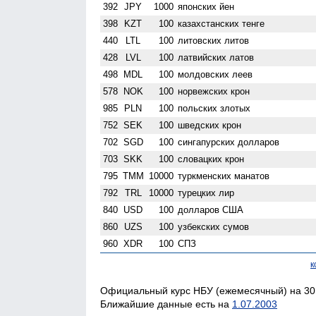
392
JPY
1000
японских йен
398
KZT
100
казахстанских тенге
440
LTL
100
литовских литов
428
LVL
100
латвийских латов
498
MDL
100
молдовских леев
578
NOK
100
норвежских крон
985
PLN
100
польских злотых
752
SEK
100
шведских крон
702
SGD
100
сингапурских долларов
703
SKK
100
словацких крон
795
TMM
10000
туркменских манатов
792
TRL
10000
турецких лир
840
USD
100
долларов США
860
UZS
100
узбекских сумов
960
XDR
100
СПЗ
к
Официальный курс НБУ (ежемесячный) на 30.
Ближайшие данные есть на
1.07.2003