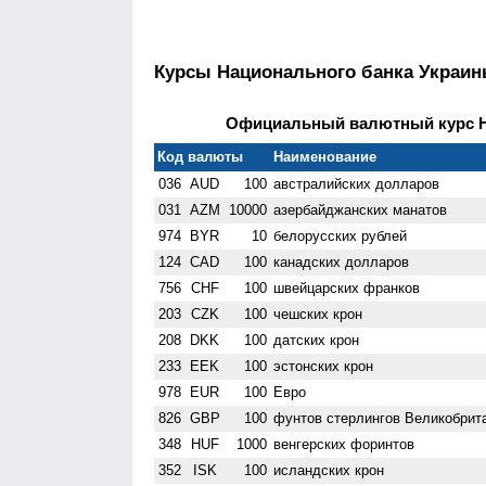
Курсы Национального банка Украи
Официальный валютный курс НБ
Код валюты
Наименование
036
AUD
100
австралийских долларов
031
AZM
10000
азербайджанских манатов
974
BYR
10
белорусских рублей
124
CAD
100
канадских долларов
756
CHF
100
швейцарских франков
203
CZK
100
чешских крон
208
DKK
100
датских крон
233
EEK
100
эстонских крон
978
EUR
100
Евро
826
GBP
100
фунтов стерлингов Велико­брит
348
HUF
1000
венгерских форинтов
352
ISK
100
исландских крон