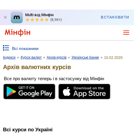
Multi від Мінфін
ВСТАНОВИТИ
(8,9K+)
Всі показники
Індекси
»
Курси валют
»
Архів курсів
»
Українські банки
»
10.02.2020
Архів валютних курсів
Все про валюту теперь і в застосунку від Мінфін
Всі курси по Україні