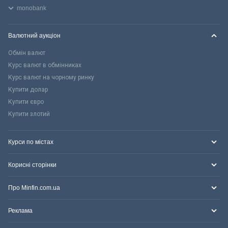
monobank
Валютний аукціон
Обмін валют
Курс валют в обмінниках
Курс валют на чорному ринку
Купити долар
Купити євро
Купити злотий
Курси по містах
Корисні сторінки
Про Minfin.com.ua
Реклама