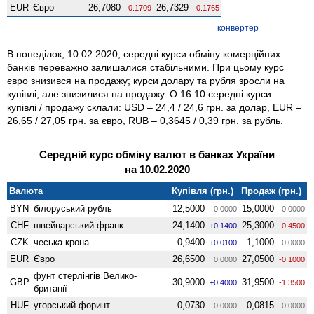
EUR
Євро
26,7080
26,7329
-0.1709
-0.1765
конвертер
В понеділок, 10.02.2020, середні курси обміну комерційних
банків переважно залишалися стабільними. При цьому курс
євро знизився на продажу; курси долару та рубля зросли на
купівлі, але знизилися на продажу. О 16:10 середні курси
купівлі / продажу склали: USD – 24,4 / 24,6 грн. за долар, EUR –
26,65 / 27,05 грн. за євро, RUB – 0,3645 / 0,39 грн. за рубль.
Середній курс обміну валют в банках України
на 10.02.2020
Валюта
Купівля (грн.)
Продаж (грн.)
BYN
білоруський рубль
12,5000
15,0000
0.0000
0.0000
CHF
швейцарський франк
24,1400
25,3000
+0.1400
-0.4500
CZK
чеська крона
0,9400
1,1000
+0.0100
0.0000
EUR
Євро
26,6500
27,0500
0.0000
-0.1000
фунт стерлінгів Велико­
GBP
30,9000
31,9500
+0.4000
-1.3500
британії
HUF
угорський форинт
0,0730
0,0815
0.0000
0.0000