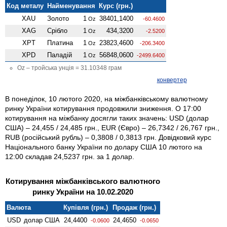
Код металу
Найменування
Курс (грн.)
XAU
Золото
1
38401,1400
Oz
-60.4600
XAG
Срібло
1
434,3200
Oz
-2.5200
XPT
Платина
1
23823,4600
Oz
-206.3400
XPD
Паладій
1
56848,0600
Oz
-2499.6400
Oz – тройська унція = 31.10348 грам
конвертер
В понеділок, 10 лютого 2020, на міжбанківському валютному
ринку України котирування продовжили зниження. О 17:00
котирування на міжбанку досягли таких значень: USD (долар
США) – 24,455 / 24,485 грн., EUR (Євро) – 26,7342 / 26,767 грн.,
RUB (російський рубль) – 0,3808 / 0,3813 грн. Довідковий курс
Національного банку України по долару США 10 лютого на
12:00 складав 24,5237 грн. за 1 долар.
Котирування міжбанківського валютного
ринку України на 10.02.2020
Валюта
Купівля (грн.)
Продаж (грн.)
USD
долар США
24,4400
24,4650
-0.0600
-0.0650