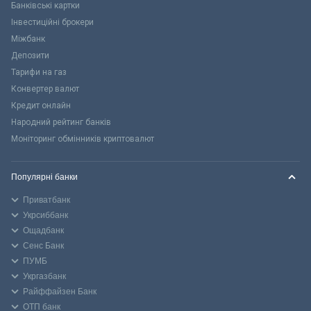
Банківські картки
Інвестиційні брокери
Міжбанк
Депозити
Тарифи на газ
Конвертер валют
Кредит онлайн
Народний рейтинг банків
Моніторинг обмінників криптовалют
Популярні банки
Приватбанк
Укрсиббанк
Ощадбанк
Сенс Банк
ПУМБ
Укргазбанк
Райффайзен Банк
ОТП банк