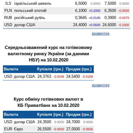
ILS
ізраїльський шекель
6,5000
7,5000
0.0000
0.0000
PLN
польський злотий
6,1000
6,3500
+0.2000
-0.0500
RUB
російський рубль
0,3645
0,3900
+0.0145
-0.0075
USD
долар США
24,4000
24,6000
+0.0500
-0.1000
конвертер
Середньозважений курс на готівковому
валютному ринку України (за даними
НБУ) на 10.02.2020
Валюта
Купівля (грн.)
Продаж (грн.)
USD
долар США
24,3763
24,5400
-0.0049
-0.0169
конвертер
Курс обміну готівкових валют в
КБ Приватбанк на 10.02.2020
Валюта
Купівля (грн.)
Продаж (грн.)
USD
долар США
24,3500
24,7000
0.0000
0.0000
EUR
Євро
26,5500
27,0500
-0.0500
-0.0500