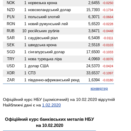
NOK
1
норвезька крона
2,6455
-0.0250
NZD
1
ново­зеландський долар
15,7393
-0.1734
PLN
1
польський злотий
6,3071
-0.0664
RON
1
новий румунський лей
5,6520
-0.0228
RUB
10
російських рублів
3,8471
-0.0448
SAR
1
саудівський ріал
6,5408
-0.0111
SEK
1
шведська крона
2,5518
-0.0103
SGD
1
сінгапурський долар
17,6500
-0.1033
TRY
1
нова турецька ліра
4,0969
-0.0076
USD
1
долар США
24,5370
-0.0424
XDR
1
СПЗ
33,6537
-0.1097
ZAR
1
південно-африканський ренд
1,6394
-0.0180
конвертер
Офіційний курс НБУ (щомісячний) на 10.02.2020 відсутній
Найближчі дані є на
1.02.2020
Офіційний курс банківських металів НБУ
на 10.02.2020