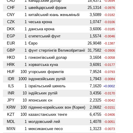
CAD
1
канадський долар
18,4371
-0.0694
CHF
1
швейцарський франк
25,1314
-0.0976
CNY
1
китайський юань женьмiньбi
3,5089
-0.0182
CZK
1
чеська крона
1,0747
-0.0106
DKK
1
данська крона
3,6006
-0.0185
EGP
1
єгипетський фунт
1,5574
-0.0046
EUR
1
Євро
26,9048
-0.1387
GBP
1
фунт стерлінгів Велико­британії
31,7582
-0.0906
HKD
1
гонконгівський долар
3,1604
-0.0058
HRK
1
хорватська куна
3,6091
-0.0177
HUF
100
угорських форинтів
7,9524
-0.0793
IDR
1000
індонезійських рупій
1,7943
-0.0084
ILS
1
ізраїльський шекель
7,1620
+0.0002
INR
10
індійських рупій
3,4356
-0.0170
JPY
10
японських єн
2,2325
-0.0042
KRW
100
піденно-корейських вон (Корея)
2,0682
-0.0151
KZT
100
казахстанських тенге
6,4755
-0.0406
MDL
1
молдовський лей
1,4078
-0.0051
MXN
1
мексиканське песо
1,3123
-0.0073