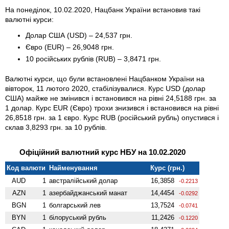
На понеділок, 10.02.2020, Нацбанк України встановив такі
валютні курси:
Долар США (USD) – 24,537 грн.
Євро (EUR) – 26,9048 грн.
10 російських рублів (RUB) – 3,8471 грн.
Валютні курси, що були встановлені Нацбанком України на
вівторок, 11 лютого 2020, стабілізувалися. Курс USD (долар
США) майже не змінився і встановився на рівні 24,5188 грн. за
1 долар. Курс EUR (Євро) трохи знизився і встановився на рівні
26,8518 грн. за 1 євро. Курс RUB (російський рубль) опустився і
склав 3,8293 грн. за 10 рублів.
Офіційний валютний курс НБУ на 10.02.2020
Код валюти
Найменування
Курс (грн.)
AUD
1
австралійський долар
16,3858
-0.2213
AZN
1
азербайджанський манат
14,4454
-0.0292
BGN
1
болгарський лев
13,7524
-0.0741
BYN
1
білоруський рубль
11,2426
-0.1220