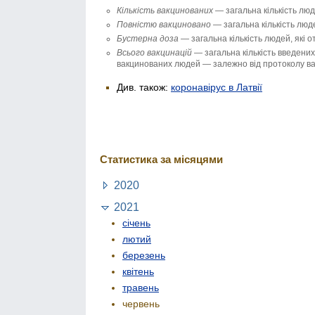
Кількість вакци­нованих
— загальна кількість люд
Повністю вакци­новано
— загальна кількість люде
Бустерна доза
— загальна кількість людей, які 
Всього вакцинацій
— загальна кількість введених 
вакцинованих людей — залежно від протоколу вак
Див. також:
коронавірус в Латвії
Статистика за місяцями
2020
2021
січень
лютий
березень
квітень
травень
червень