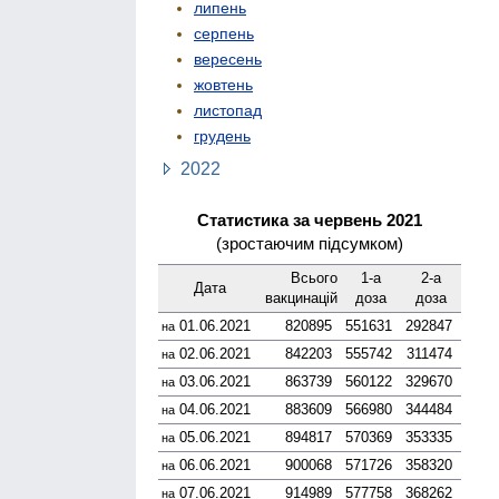
липень
серпень
вересень
жовтень
листопад
грудень
2022
Статистика за червень 2021
(зростаючим підсумком)
Всього
1-а
2-а
Дата
вакцинацій
доза
доза
01.06.2021
820895
551631
292847
на
02.06.2021
842203
555742
311474
на
03.06.2021
863739
560122
329670
на
04.06.2021
883609
566980
344484
на
05.06.2021
894817
570369
353335
на
06.06.2021
900068
571726
358320
на
07.06.2021
914989
577758
368262
на