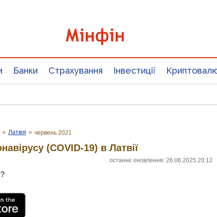
и
Банки
Страхування
Інвестиції
Криптовал
у
»
Латвія
»
червень 2021
навірусу (COVID-19) в Латвії
останнє оновлення: 26.06.2025 20:12
т?