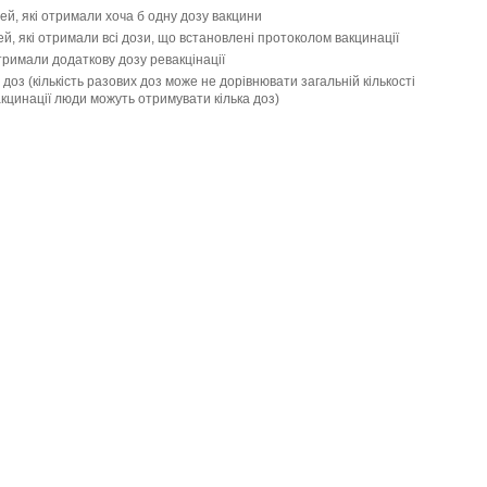
ей, які отримали хоча б одну дозу вакцини
й, які отримали всі дози, що встановлені протоколом вакцинації
отримали додаткову дозу ревакцінації
доз (кількість разових доз може не дорівнювати загальній кількості
цинації люди можуть отримувати кілька доз)