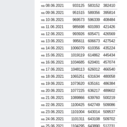
08.06.2021
933125
583152
382410
на
09.06.2021
951515
589356
395814
на
10.06.2021
969573
596339
408484
на
11.06.2021
985698
601093
421426
на
12.06.2021
993926
605471
426569
на
13.06.2021
995611
606673
427542
на
14.06.2021
1006079
610356
435224
на
15.06.2021
1019119
614862
445434
на
16.06.2021
1034685
620401
457074
на
17.06.2021
1048113
626012
466540
на
18.06.2021
1065251
631634
480058
на
19.06.2021
1073620
635161
486384
на
20.06.2021
1077225
636217
489602
на
21.06.2021
1089866
639760
500219
на
22.06.2021
1100425
642749
509086
на
23.06.2021
1101004
643014
509537
на
24.06.2021
1101311
643108
509702
на
25.06.2021
1104295
643890
512231
на