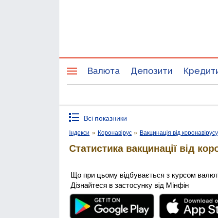
Валюта
Депозити
Кредит
Всі показники
Індекси
»
Коронавірус
»
Вакцинація від коронавірус
Статистика вакцинації від коро
Що при цьому відбувається з курсом валю
Дізнайтеся в застосунку від Мінфін