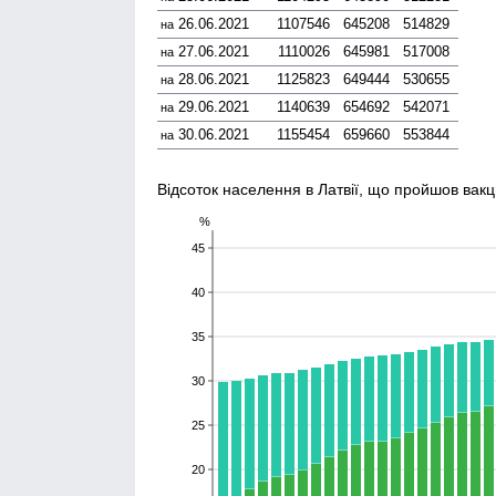
26.06.2021
1107546
645208
514829
на
27.06.2021
1110026
645981
517008
на
28.06.2021
1125823
649444
530655
на
29.06.2021
1140639
654692
542071
на
30.06.2021
1155454
659660
553844
на
Відсоток населення в Латвії, що пройшов вакц
%
45
40
35
30
25
20