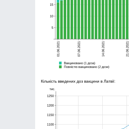
15
10
5
01.06.2021
07.06.2021
14.06.2021
21.06.2021
неповністю
повністю
бустер
Всього
Вакциновано (1 доза)
Повністю вакциновано (2 дози)
Кількість введених доз вакцини в Латвії:
тис.
1250
1200
1150
1100