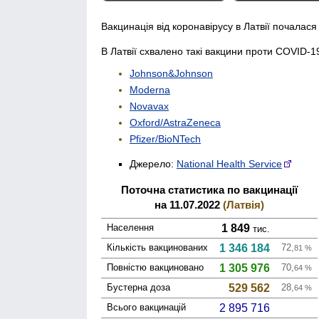
Вакцинація від коронавірусу в Латвії почалася
В Латвії схвалено такі вакцини проти COVID-1
Johnson&Johnson
Moderna
Novavax
Oxford/AstraZeneca
Pfizer/BioNTech
Джерело:
National Health Service
Поточна статистика по вакцинації
на 11.07.2022
(Латвія)
Населення
1 849
тис.
Кількість вакци­нованих
1 346 184
72,
81
%
Повністю вакци­новано
1 305 976
70,
64
%
Бустерна доза
529 562
28,
64
%
Всього вакцинацій
2 895 716