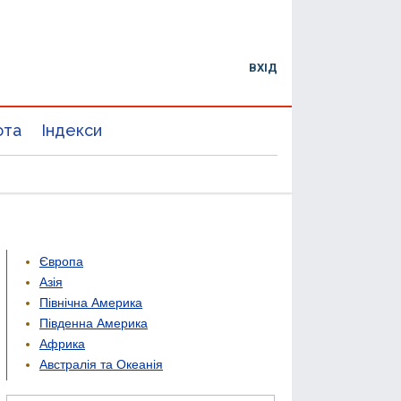
ВХІД
юта
Індекси
Європа
Азія
Північна Америка
Південна Америка
Африка
Австралія та Океанія