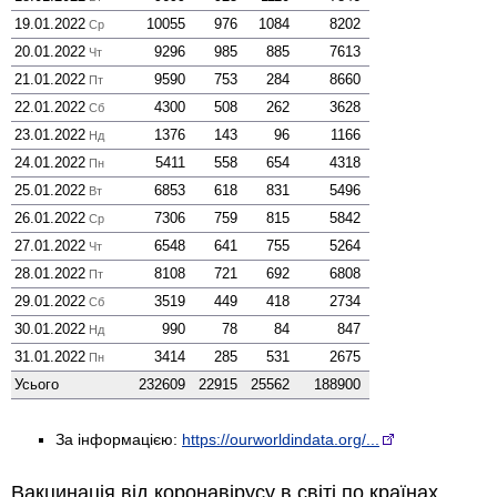
19.01.2022
10055
976
1084
8202
Ср
20.01.2022
9296
985
885
7613
Чт
21.01.2022
9590
753
284
8660
Пт
22.01.2022
4300
508
262
3628
Сб
23.01.2022
1376
143
96
1166
Нд
24.01.2022
5411
558
654
4318
Пн
25.01.2022
6853
618
831
5496
Вт
26.01.2022
7306
759
815
5842
Ср
27.01.2022
6548
641
755
5264
Чт
28.01.2022
8108
721
692
6808
Пт
29.01.2022
3519
449
418
2734
Сб
30.01.2022
990
78
84
847
Нд
31.01.2022
3414
285
531
2675
Пн
Усього
232609
22915
25562
188900
За інформацією:
https://ourworldindata.org/...
Вакцинація від коронавірусу в світі по країнах