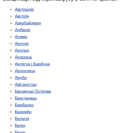
Австралія
Австрія
Азербайджан
Албанія
Алжир
Ангола
Ангілья
Андорра
Антигуа і Барбуда
Аргентина
Аруба
Афганістан
Багамські Острови
Бангладеш
Барбадос
Бахрейн
Бельгія
Беліз
Бенін