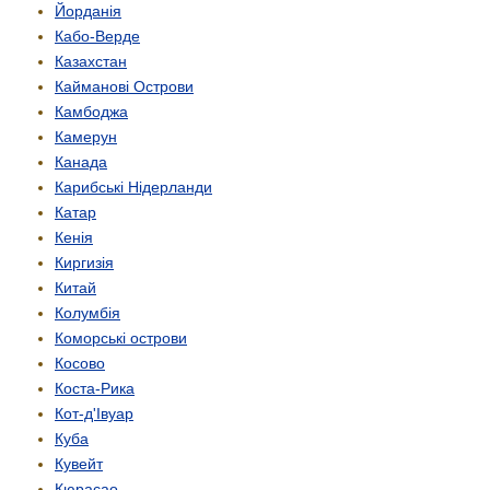
Йорданія
Кабо-Верде
Казахстан
Кайманові Острови
Камбоджа
Камерун
Канада
Карибські Нідерланди
Катар
Кенія
Киргизія
Китай
Колумбія
Коморські острови
Косово
Коста-Рика
Кот-д'Івуар
Куба
Кувейт
Кюрасао