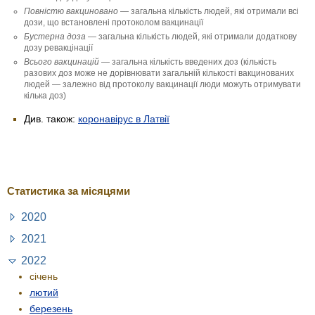
Повністю вакци­новано
— загальна кількість людей, які отримали всі
дози, що встановлені протоколом вакцинації
Бустерна доза
— загальна кількість людей, які отримали додаткову
дозу ревакцінації
Всього вакцинацій
— загальна кількість введених доз (кількість
разових доз може не дорівнювати загальній кількості вакцинованих
людей — залежно від протоколу вакцинації люди можуть отримувати
кілька доз)
Див. також:
коронавірус в Латвії
Статистика за місяцями
2020
2021
2022
січень
лютий
березень