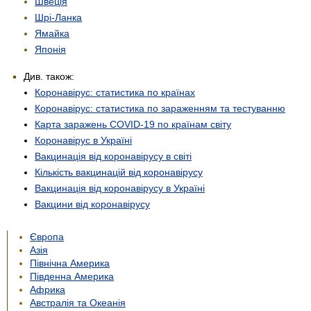
Швеція
Шрі-Ланка
Ямайка
Японія
Див. також:
Коронавірус: статистика по країнах
Коронавірус: статистика по зараженням та тестуванню
Карта заражень COVID-19 по країнам світу
Коронавірус в Україні
Вакцинація від коронавірусу в світі
Кількість вакцинацій від коронавірусу
Вакцинація від коронавірусу в Україні
Вакцини від коронавірусу
Європа
Азія
Північна Америка
Південна Америка
Африка
Австралія та Океанія