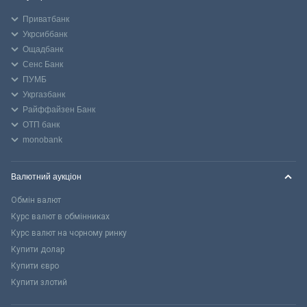
Приватбанк
Укрсиббанк
Ощадбанк
Сенс Банк
ПУМБ
Укргазбанк
Райффайзен Банк
ОТП банк
monobank
Валютний аукціон
Обмін валют
Курс валют в обмінниках
Курс валют на чорному ринку
Купити долар
Купити євро
Купити злотий