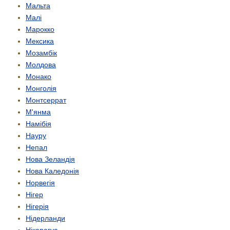
Мальта
Малі
Марокко
Мексика
Мозамбік
Молдова
Монако
Монголія
Монтсеррат
М'янма
Намібія
Науру
Непал
Нова Зеландія
Нова Каледонія
Норвегія
Нігер
Нігерія
Нідерланди