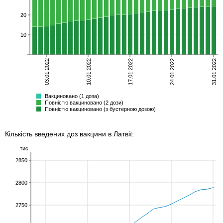
20
10
03.01.2022
10.01.2022
17.01.2022
24.01.2022
31.01.2022
неповністю
повністю
бустер
Всього
Вакциновано (1 доза)
Повністю вакциновано (2 дози)
Повністю вакциновано (з бустерною дозою)
Кількість введених доз вакцини в Латвії:
тис.
2850
2800
2750