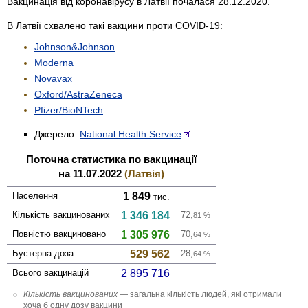
Вакцинація від коронавірусу в Латвії почалася 28.12.2020.
В Латвії схвалено такі вакцини проти COVID-19:
Johnson&Johnson
Moderna
Novavax
Oxford/AstraZeneca
Pfizer/BioNTech
Джерело:
National Health Service
Поточна статистика по вакцинації
на 11.07.2022
(Латвія)
Населення
1 849
тис.
Кількість вакци­нованих
1 346 184
72,
81
%
Повністю вакци­новано
1 305 976
70,
64
%
Бустерна доза
529 562
28,
64
%
Всього вакцинацій
2 895 716
Кількість вакци­нованих
— загальна кількість людей, які отримали
хоча б одну дозу вакцини