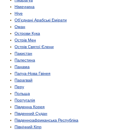
Нікарагуа
Німеччина
Ніуе
Об'єднані Арабські Емірати
Оман
Острови Кука
Острів Мен
Острів Святої Єлени
Пакистан
Палестина
Панама
Папуа-Нова Гвінея
Парагвай
Перу
Польща
Португалія
Південна Корея
Південний Судан
Південно­африканська Республіка
Північний Кіпр