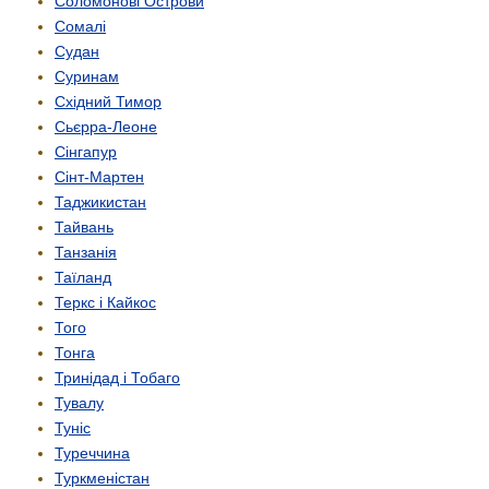
Соломонові Острови
Сомалі
Судан
Суринам
Східний Тимор
Сьєрра-Леоне
Сінгапур
Сінт-Мартен
Таджикистан
Тайвань
Танзанія
Таїланд
Теркс і Кайкос
Того
Тонга
Тринідад і Тобаго
Тувалу
Туніс
Туреччина
Туркменістан