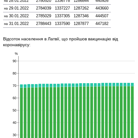
28.01.2022
2780520
1336778
1286844
440926
на
29.01.2022
2784039
1337227
1287262
443660
на
30.01.2022
2785029
1337305
1287346
444507
на
31.01.2022
2788443
1337590
1287877
447182
на
Відсоток населення в Латвії, що пройшов вакцинацію від
коронавірусу:
%
90
80
70
60
50
40
30