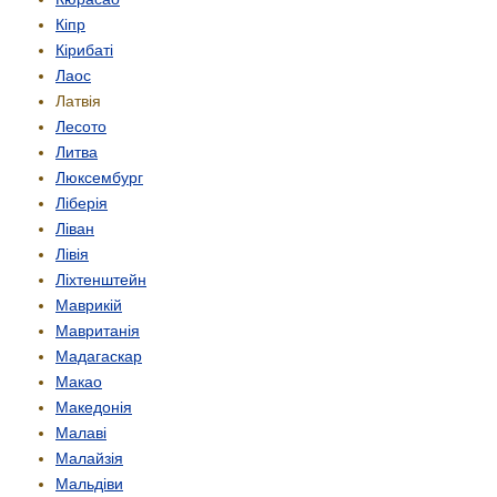
Кіпр
Кірибаті
Лаос
Латвія
Лесото
Литва
Люксембург
Ліберія
Ліван
Лівія
Ліхтенштейн
Маврикій
Мавританія
Мадагаскар
Макао
Македонія
Малаві
Малайзія
Мальдіви