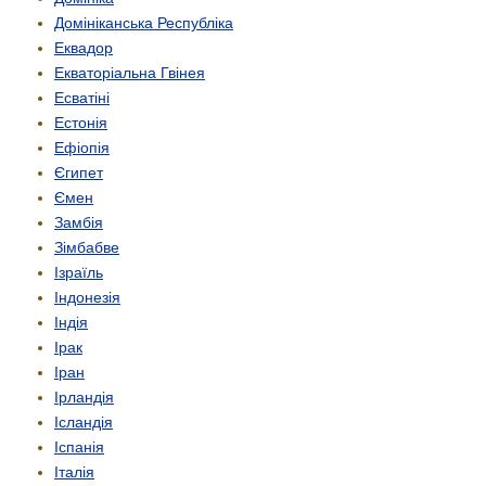
Домініканська Республіка
Еквадор
Екваторіальна Гвінея
Есватіні
Естонія
Ефіопія
Єгипет
Ємен
Замбія
Зімбабве
Ізраїль
Індонезія
Індія
Ірак
Іран
Ірландія
Ісландія
Іспанія
Італія