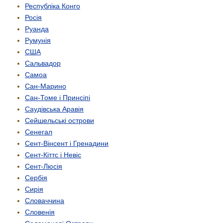
Республіка Конго
Росія
Руанда
Румунія
США
Сальвадор
Самоа
Сан-Марино
Сан-Томе і Принсіпі
Саудівська Аравія
Сейшельські острови
Сенегал
Сент-Вінсент і Гренадини
Сент-Кіттс і Невіс
Сент-Люсія
Сербія
Сирія
Словаччина
Словенія