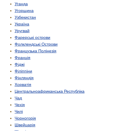
Уганда
Угорщина
Узбекистан
Україна
Уругвай
Фарерські острови
Фолклендські Острови
Французька Полінезія
Франція
Фіджі
Філіппіни
Фінляндія
Хорватія
Центрально­африканська Республіка
Чад
Чехія
Чилі
Чорногорія
Швейцарія