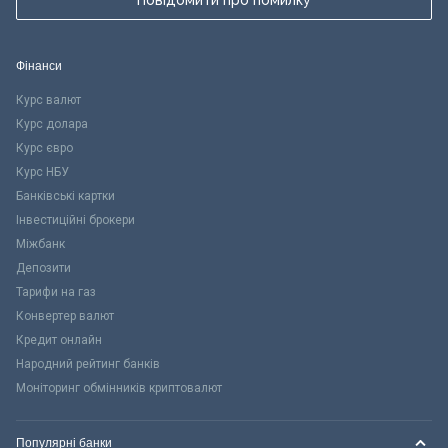
Повідомити про помилку
Фінанси
Курс валют
Курс долара
Курс євро
Курс НБУ
Банківські картки
Інвестиційні брокери
Міжбанк
Депозити
Тарифи на газ
Конвертер валют
Кредит онлайн
Народний рейтинг банків
Моніторинг обмінників криптовалют
Популярні банки