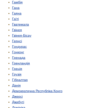
Гамбія
Гана
Гаяна
Гаїті
Гватемала
Гвінея
Гвінея-Бісау
Гернсі
Гондурас
Гонконг
Гренада
Гренландія
Греція
Грузія
Гібралтар
Данія
Демократична Республіка Конго
Джерсі
Джибуті
Домініка