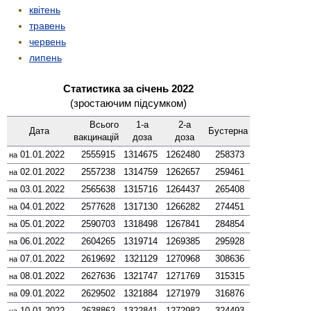
квітень
травень
червень
липень
Статистика за січень 2022
(зростаючим підсумком)
Всього
1-а
2-а
Дата
Бустерна
вакцинацій
доза
доза
01.01.2022
2555915
1314675
1262480
258373
на
02.01.2022
2557238
1314759
1262657
259461
на
03.01.2022
2565638
1315716
1264437
265408
на
04.01.2022
2577628
1317130
1266282
274451
на
05.01.2022
2590703
1318498
1267841
284854
на
06.01.2022
2604265
1319714
1269385
295928
на
07.01.2022
2619692
1321129
1270968
308636
на
08.01.2022
2627636
1321747
1271769
315315
на
09.01.2022
2629502
1321884
1271979
316876
на
10.01.2022
2638862
1322841
1272982
324493