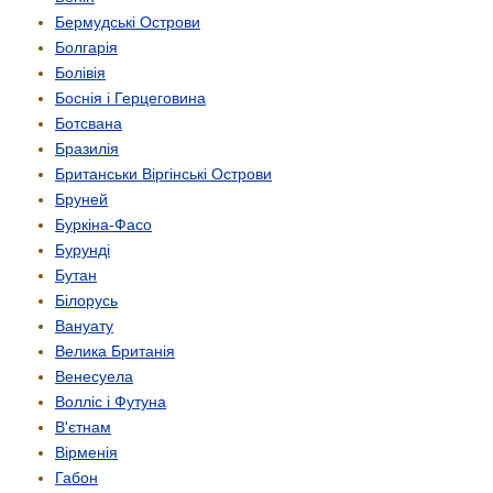
Бермудські Острови
Болгарія
Болівія
Боснія і Герцеговина
Ботсвана
Бразилія
Британськи Віргінські Острови
Бруней
Буркіна-Фасо
Бурунді
Бутан
Білорусь
Вануату
Велика Британія
Венесуела
Волліс і Футуна
В'єтнам
Вірменія
Габон